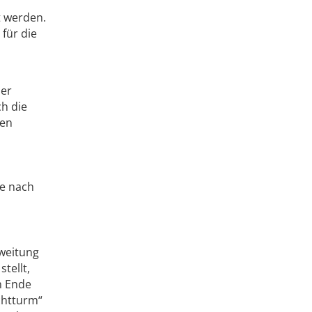
t werden.
für die
der
ch die
ren
ge nach
sweitung
tellt,
m Ende
chtturm“