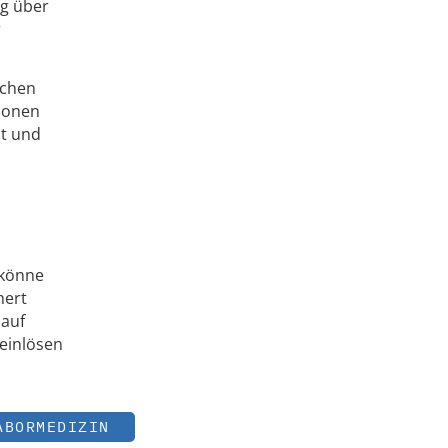
ng über
r
ichen
ionen
it und
 könne
hert
 auf
einlösen
ABORMEDIZIN