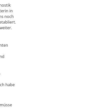
nostik
erin in
ens noch
tabliert.
weiter.
enten
und
n
ich habe
n müsse