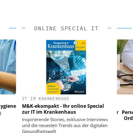
ONLINE SPECIAL IT
IT IM KRANKENHAUS
 AG
EASY SOFTWARE AG
ygiene
M&K-ekompakt - Ihr online Special
im
Digitalisierung im
zur IT im Krankenhaus
n digitaler
Personalmanagement: Von digitaler
Perso
d
 Steuerung
Ordnung zur KI-fähigen Steuerung
Ordn
Inspirierende Stories, exklusive Interviews
und die neuesten Trends aus der digitalen
Gesundheitswelt