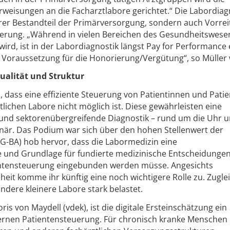
eisungen an die Facharztlabore gerichtet.“ Die Labordiag
arer Bestandteil der Primärversorgung, sondern auch Vorreit
cherung. „Während in vielen Bereichen des Gesundheitswes
wird, ist in der Labordiagnostik längst Pay for Performance e
d Voraussetzung für die Honorierung/Vergütung“, so Müller 
ualität und Struktur
, dass eine effiziente Steuerung von Patientinnen und Pati
lichen Labore nicht möglich ist. Diese gewährleisten eine
nd sektorenübergreifende Diagnostik – rund um die Uhr 
när. Das Podium war sich über den hohen Stellenwert der
(G-BA) hob hervor, dass die Labormedizin eine
 und Grundlage für fundierte medizinische Entscheidunge
atientensteuerung eingebunden werden müsse. Angesichts
t komme ihr künftig eine noch wichtigere Rolle zu. Zugle
ndere kleinere Labore stark belastet.
ris von Maydell (vdek), ist die digitale Ersteinschätzung ein
dernen Patientensteuerung. Für chronisch kranke Mensche