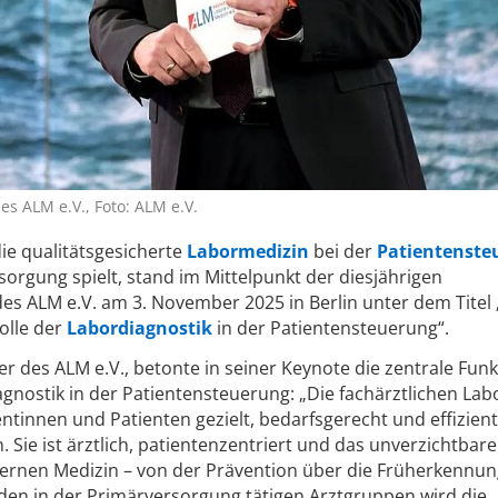
es ALM e.V., Foto: ALM e.V.
die qualitätsgesicherte
Labormedizin
bei der
Patientenste
sorgung spielt, stand im Mittelpunkt der diesjährigen
es ALM e.V. am 3. November 2025 in Berlin unter dem Titel 
olle der
Labordiagnostik
in der Patientensteuerung“.
der des ALM e.V., betonte in seiner Keynote die zentrale Fun
agnostik in der Patientensteuerung: „Die fachärztlichen Lab
entinnen und Patienten gezielt, bedarfsgerecht und effizien
 Sie ist ärztlich, patientenzentriert und das unverzichtbare
ernen Medizin – von der Prävention über die Früherkennung
den in der Primärversorgung tätigen Arztgruppen wird die