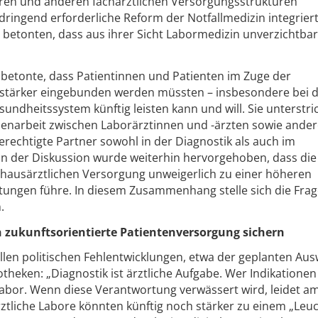
oren und anderen fachärztlichen Versorgungsstrukturen
dringend erforderliche Reform der Notfallmedizin integrier
betonten, dass aus ihrer Sicht Labormedizin unverzichtbar 
) betonte, dass Patientinnen und Patienten im Zuge der
g stärker eingebunden werden müssten – insbesondere bei 
undheitssystem künftig leisten kann und will. Sie unterstri
narbeit zwischen Laborärztinnen und -ärzten sowie ande
erechtigte Partner sowohl in der Diagnostik als auch im
. In der Diskussion wurde weiterhin hervorgehoben, dass die
 hausärztlichen Versorgung unweigerlich zu einer höheren
ungen führe. In diesem Zusammenhang stelle sich die Fra
.
 zukunftsorientierte Patientenversorgung sichern
ellen politischen Fehlentwicklungen, etwa der geplanten Au
heken: „Diagnostik ist ärztliche Aufgabe. Wer Indikationen s
Labor. Wenn diese Verantwortung verwässert wird, leidet a
rztliche Labore könnten künftig noch stärker zu einem „Leu