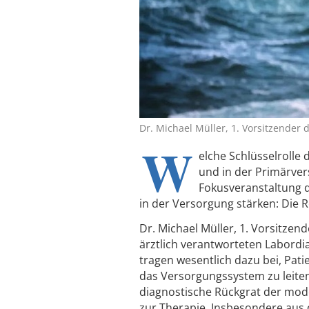
Dr. Michael Müller, 1. Vorsitzender d
W
elche Schlüsselrolle 
und in der Primärver
Fokusveranstaltung d
in der Versorgung stärken: Die R
Dr. Michael Müller, 1. Vorsitzen
ärztlich verantworteten Labordi
tragen wesentlich dazu bei, Pati
das Versorgungssystem zu leiten.
diagnostische Rückgrat der mod
zur Therapie. Insbesondere aus 