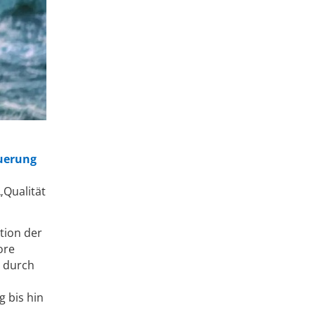
uerung
„Qualität
ktion der
ore
t durch
 bis hin