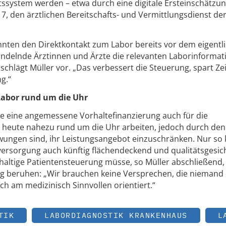
tssystem werden – etwa durch eine digitale Ersteinschätzu
 den ärztlichen Bereitschafts- und Vermittlungsdienst de
.
nnten den Direktkontakt zum Labor bereits vor dem eigentl
ndelnde Ärztinnen und Ärzte die relevanten Laborinformat
schlägt Müller vor. „Das verbessert die Steuerung, spart Ze
g.“
Labor rund um die Uhr
e eine angemessene Vorhaltefinanzierung auch für die
ie heute nahezu rund um die Uhr arbeiten, jedoch durch den
ngen sind, ihr Leistungsangebot einzuschränken. Nur so
versorgung auch künftig flächendeckend und qualitätsgesic
haltige Patientensteuerung müsse, so Müller abschließend,
g beruhen: „Wir brauchen keine Versprechen, die niemand 
ch am medizinisch Sinnvollen orientiert.“
TIK
LABORDIAGNOSTIK KRANKENHAUS
L