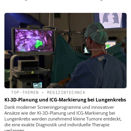
TOP-THEMEN
•
MEDIZINTECHNIK
KI-3D-Planung und ICG-Markierung bei Lungenkrebs
Dank moderner Screeningprogramme und innovativer
Ansätze wie der KI-3D-Planung und ICG-Markierung bei
Lungenkrebs werden zunehmend kleine Tumore entdeckt,
die eine exakte Diagnostik und individuelle Therapie
verlangen.