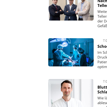
Nach
Tell
Weite
Telle
der D
Gefäß
T
Scho
Im Sc
Druck
Patie
optim
T
Blut
Schl
Wie l
ablese