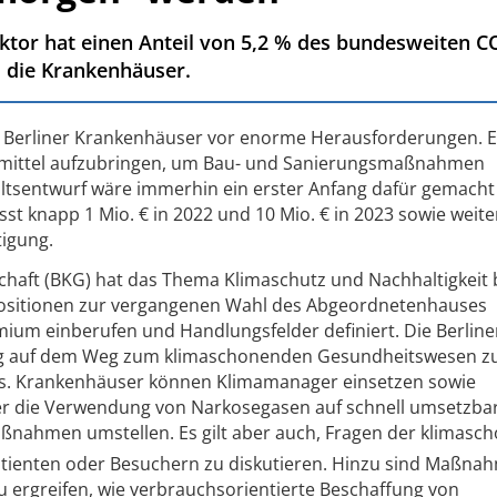
tor hat einen Anteil von 5,2 % des bundesweiten C
 die Krankenhäuser.
ie Berliner Krankenhäuser vor enorme Herausforderungen. E
nsmittel aufzubringen, um Bau- und Sanierungsmaßnahmen
tsentwurf wäre immerhin ein erster Anfang dafür gemacht
 knapp 1 Mio. € in 2022 und 10 Mio. € in 2023 sowie weite
tigung.
chaft (BKG) hat das Thema Klimaschutz und Nachhaltigkeit 
 Positionen zur vergangenen Wahl des Abgeordnetenhauses
um einberufen und Handlungsfelder definiert. Die Berline
trag auf dem Weg zum klimaschonenden Gesundheitswesen zu
ts. Krankenhäuser können Klimamanager einsetzen sowie
er die Verwendung von Narkosegasen auf schnell umsetzba
ßnahmen umstellen. Es gilt aber auch, Fragen der klimasc
Patienten oder Besuchern zu diskutieren. Hinzu sind Maßna
u ergreifen, wie verbrauchsorientierte Beschaffung von