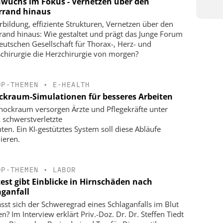
wuchs im Fokus - Vernetzen über den
errand hinaus
rbildung, effiziente Strukturen, Vernetzen über den
rrand hinaus: Wie gestaltet und prägt das Junge Forum
eutschen Gesellschaft für Thorax-, Herz- und
chirurgie die Herzchirurgie von morgen?
OP-THEMEN
•
E-HEALTH
ckraum-Simulationen für besseres Arbeiten
hockraum versorgen Ärzte und Pflegekräfte unter
 schwerstverletzte
nten. Ein KI-gestütztes System soll diese Abläufe
ieren.
OP-THEMEN
•
LABOR
test gibt Einblicke in Hirnschäden nach
aganfall
ässt sich der Schweregrad eines Schlaganfalls im Blut
n? Im Interview erklärt Priv.-Doz. Dr. Dr. Steffen Tiedt