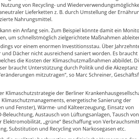
d Nutzung von Recycling- und Wiederverwendungsmöglichke
aneutraler Lieferketten z. B. durch Umstellung der Ernähru
zierte Nahrungsmittel.
ann ein Anfang sein. Zum Beispiel könnte damit ein Monito
en, um schnellstmöglich zielgerichtete Maßnahmen ableite
lerdings vor einem enormen Investitionsstau. Über Jahrzehn
 und Dächer nicht ausreichend saniert worden. Es braucht 
elches die Kosten der Klimaschutzmaßnahmen abbildet. D
er braucht Unterstützung durch Politik und die Akzeptanz
Veränderungen mitzutragen“, so Marc Schreiner, Geschäfts
r Klimaschutzstrategie der Berliner Krankenhausgesellscha
nes Klimaschutzmanagements, energetische Sanierung der
n und Fenster), Wärme- und Kälteerzeugung, Einsatz von
ED-Beleuchtung, Austausch von Lüftungsanlagen, Tausch von
Elektromobilität, „grüne“ Beschaffung von Verbrauchsmitt
ng, Substitution und Recycling von Narkosegasen etc.