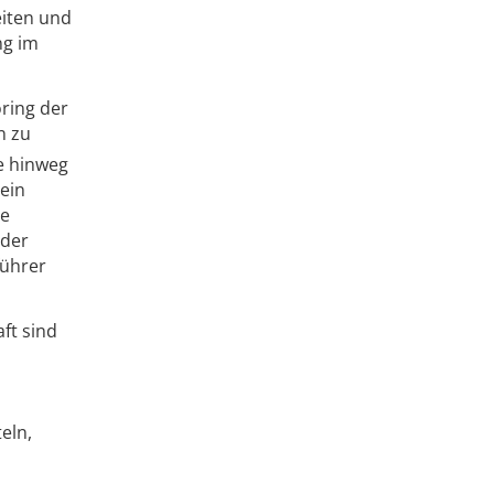
iten und
ng im
ring der
n zu
te hinweg
ein
ie
 der
führer
ft sind
eln,