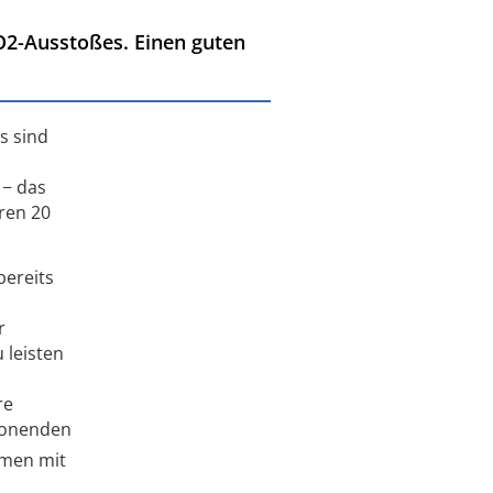
O2-Ausstoßes. Einen guten
s sind
 − das
ren 20
bereits
r
 leisten
re
honenden
hmen mit