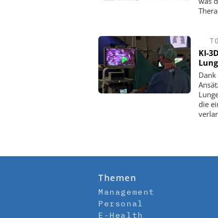
was d
Thera
T
KI-3
Lung
Dank 
Ansät
Lunge
die e
verla
Themen
Management
Personal
E-Health