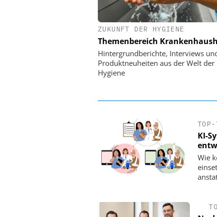
ZUKUNFT DER HYGIENE
EASY SOFTWARE
Themenbereich Krankenhaush
Digitalisierung 
Personalmanagement: Vo
Hintergrundberichte, Interviews un
Ordnung zur KI-fähigen
Produktneuheiten aus der Welt der
Hygiene
TOP-
KI-S
entw
Wie k
einse
ansta
T