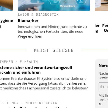
LABOR & DIAGNOSTIK
 AG
EASY SOFTWARE AG
ygiene
Biomarker
im
Digitalisierung im
n digitaler
Personalmanagement: Von digitaler
Perso
d
Innovationen und Hintergrundberichte zu
 Steuerung
Ordnung zur KI-fähigen Steuerung
Ordn
technologischen Fortschritten, die neue
Wege eröffnen
MEIST GELESEN
THEMEN
•
E-HEALTH
News
ysteme sicher und verantwortungsvoll
ickeln und einführen
Nachr
sowie
önnen Krankenhäuser KI-Systeme so entwickeln und
tzen, dass sie die Versorgung tatsächlich verbessern,
tt medizinisches Fachpersonal zusätzlich zu belasten?
Mit I
unse
OP-THEMEN
•
MEDIZINTECHNIK
zu.