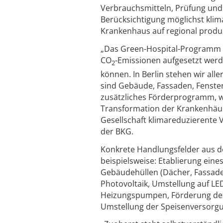
Verbrauchsmitteln, Prüfung un
Berücksichtigung möglichst klim
Krankenhaus auf regional produ
„Das Green-Hospital-Programm k
CO
-Emissionen aufgesetzt werd
2
können. In Berlin stehen wir al
sind Gebäude, Fassaden, Fenster
zusätzliches Förderprogramm, w
Transformation der Krankenhäus
Gesellschaft klimareduzierente 
der BKG.
Konkrete Handlungsfelder aus de
beispielsweise: Etablierung ei
Gebäudehüllen (Dächer, Fassade
Photovoltaik, Umstellung auf L
Heizungspumpen, Förderung der 
Umstellung der Speisenversorgu