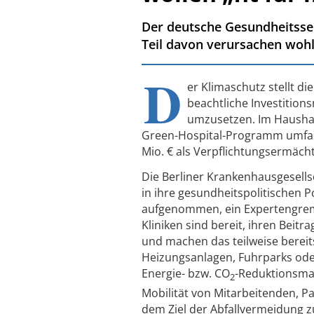
Der deutsche Gesundheitssek
Teil davon verursachen wohl
D
er Klimaschutz stellt d
beachtliche Investitio
umzusetzen. Im Haushal
Green-Hospital-Programm umfasst
Mio. € als Verpflichtungsermäch
Die Berliner Krankenhausgesells
in ihre gesundheitspolitischen
aufgenommen, ein Expertengremi
Kliniken sind bereit, ihren Bei
und machen das teilweise berei
Heizungsanlagen, Fuhrparks od
Energie- bzw. CO
-Reduktionsma
2
Mobilität von Mitarbeitenden, 
dem Ziel der Abfallvermeidung z