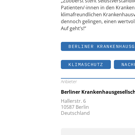
„Zuoberst steht selbstverständl
Patienten/-innen in den Krankenh
klimafreundlichen Krankenhausv
dennoch gelingen, einen wertvolle
Auf geht’s!“
BERLINER KRANKENHAUSG
KLIMASCHUTZ
NACH
Anbieter
Berliner Krankenhausgesellsch
Hallerstr. 6
10587 Berlin
Deutschland