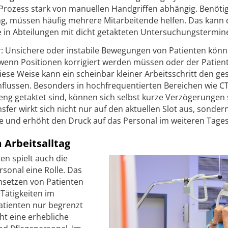
r Prozess stark von manuellen Handgriffen abhängig. Benötig
ng, müssen häufig mehrere Mitarbeitende helfen. Das kann
 in Abteilungen mit dicht getakteten Untersuchungstermin
r: Unsichere oder instabile Bewegungen von Patienten kön
a wenn Positionen korrigiert werden müssen oder der Patien
iese Weise kann ein scheinbar kleiner Arbeitsschritt den g
flussen. Besonders in hochfrequentierten Bereichen wie C
g getaktet sind, können sich selbst kurze Verzögerungen 
fer wirkt sich nicht nur auf den aktuellen Slot aus, sonder
 und erhöht den Druck auf das Personal im weiteren Tages
 Arbeitsalltag
n spielt auch die
rsonal eine Rolle. Das
Umsetzen von Patienten
Tätigkeiten im
atienten nur begrenzt
ht eine erhebliche