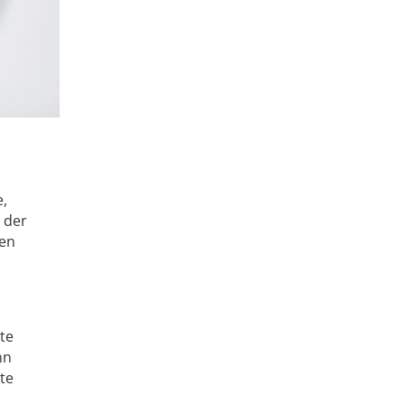
e,
 der
cen
te
nn
te