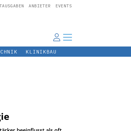
TAUSGABEN
ANBIETER
EVENTS
ECHNIK
KLINIKBAU
ie
rker beeinflusst als oft