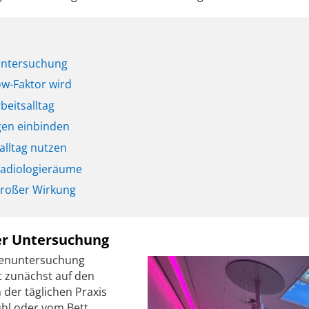
 Untersuchung
w-Faktor wird
beitsalltag
gen einbinden
alltag nutzen
Radiologieräume
 großer Wirkung
der Untersuchung
genuntersuchung
t zunächst auf den
 der täglichen Praxis
uhl oder vom Bett