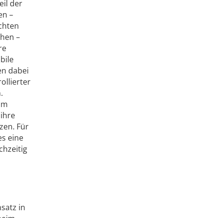
il der
en –
ichten
ehen –
re
bile
en dabei
ollierter
.
im
ihre
zen. Für
es eine
chzeitig
s
satz in