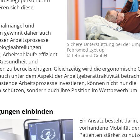
nd Pflegepersonal. Im
ren sich diese
nalmangel und
n gewinnt daher auch
eser Arbeitsprozesse
Sichere Unterstützung bei der Um
logieabteilungen
Febromed „get up“
Arbeitsabläufe effizient
© febromed GmbH
e Gesundheit und
en zu berücksichtigen. Gleichzeitig wird die ergonomische Q
ch unter dem Aspekt der Arbeitgeberattraktivität betracht
tlastende Arbeitsprozesse investieren, können nicht nur die
n schützen, sondern auch ihre Position im Wettbewerb um
gungen einbinden
Ein Ansatz besteht darin,
vorhandene Mobilität der
Patienten stärker zu nutz