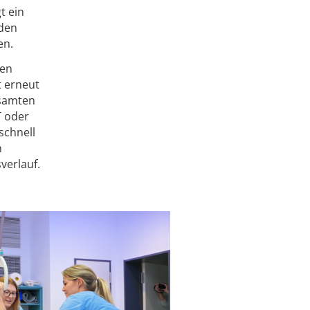
t ein
 den
en.
nen
t erneut
esamten
T oder
schnell
n
verlauf.