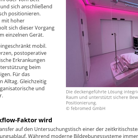
n und sich anschließend
ch positionieren.
n mit hoher
lt sich dieser Vorgang
m einzelnen Gerät.
eingeschränkt mobil.
rzen, postoperative
ische Erkrankungen
nterstützung beim
gen. Für das
 Alltag. Gleichzeitig
rganisatorische und
Die deckengeführte Lösung integri
r.
Raum und unterstützt sichere Bew
Positionierung.
© febromed GmbH
flow-Faktor wird
Transfer auf den Untersuchungstisch einer der zeitkritischst
hungsablauf. Während moderne Bildgebungssysteme imme