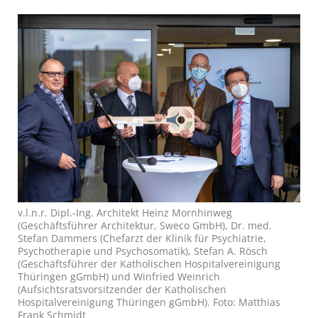
v.l.n.r. Dipl.-Ing. Architekt Heinz Mornhinweg
(Geschäftsführer Architektur, Sweco GmbH), Dr. med.
Stefan Dammers (Chefarzt der Klinik für Psychiatrie,
Psychotherapie und Psychosomatik), Stefan A. Rösch
(Geschäftsführer der Katholischen Hospitalvereinigung
Thüringen gGmbH) und Winfried Weinrich
(Aufsichtsratsvorsitzender der Katholischen
Hospitalvereinigung Thüringen gGmbH). Foto: Matthias
Frank Schmidt