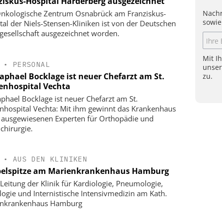
ziskus-Hospital Harderberg ausgezeichnet
Nachr
nkologische Zentrum Osnabrück am Franziskus-
sowie
tal der Niels-Stensen-Kliniken ist von der Deutschen
gesellschaft ausgezeichnet worden.
Mit I
•
PERSONAL
unse
Raphael Bocklage ist neuer Chefarzt am St.
zu.
enhospital Vechta
aphael Bocklage ist neuer Chefarzt am St.
nhospital Vechta: Mit ihm gewinnt das Krankenhaus
 ausgewiesenen Experten für Orthopädie und
chirurgie.
•
AUS DEN KLINIKEN
elspitze am Marienkrankenhaus Hamburg
Leitung der Klinik für Kardiologie, Pneumologie,
logie und Internistische Intensivmedizin am Kath.
enkrankenhaus Hamburg