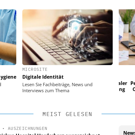
MICROSITE
 AG
EASY SOFTWARE AG
ygiene
Digitale Identität
im
Digitalisierung im
n digitaler
Personalmanagement: Von digitaler
Perso
d
Lesen Sie Fachbeiträge, News und
 Steuerung
Ordnung zur KI-fähigen Steuerung
Ordn
Interviews zum Thema
MEIST GELESEN
•
AUSZEICHNUNGEN
News