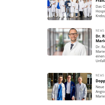
Fran
Das O
Hospi
Krebs
NEWS
Dr. 
Mari
Dr. R
Marie
einen
Unfall
NEWS
Dopp
Neue 
Angio
Mari