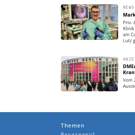
NEWS
Mark
Priv.
Klini
am Ca
Lutz 
ANZE
DMEA 
Kran
Vom 2
Ausst
Themen
Management