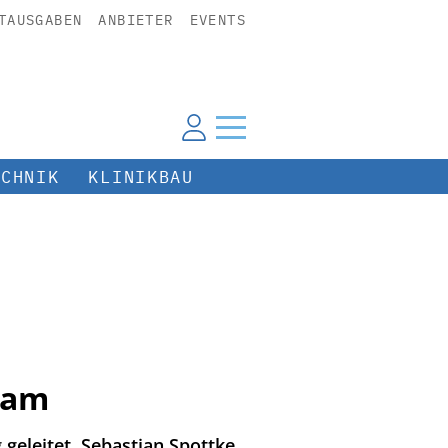
TAUSGABEN
ANBIETER
EVENTS
ECHNIK
KLINIKBAU
eam
geleitet. Sebastian Spottke