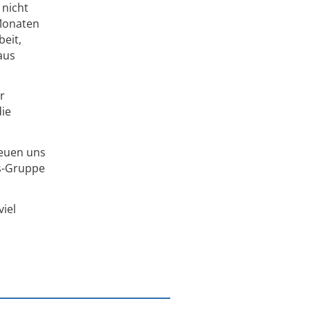
 nicht
 Monaten
eit,
aus
r
die
reuen uns
us-Gruppe
iel