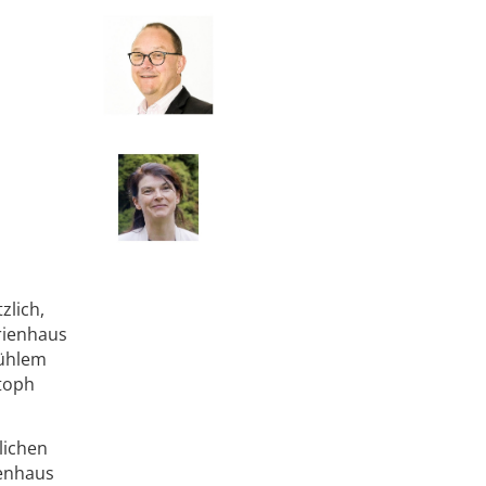
zlich,
arienhaus
Kühlem
stoph
lichen
ienhaus