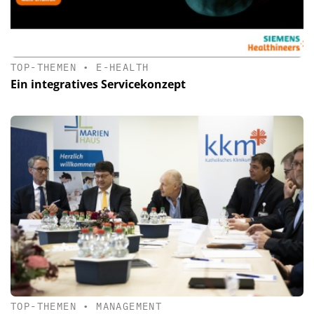
TOP-THEMEN
•
E-HEALTH
Ein integratives Servicekonzept
TOP-THEMEN
•
MANAGEMENT