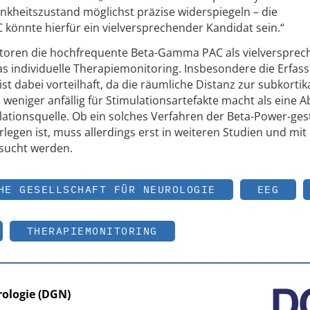
ankheitszustand möglichst präzise widerspiegeln – die
önnte hierfür ein vielversprechender Kandidat sein.“
oren die hochfrequente Beta-Gamma PAC als vielverspre
s individuelle Therapiemonitoring. Insbesondere die Erfas
st dabei vorteilhaft, da die räumliche Distanz zur subkortik
 weniger anfällig für Stimulationsartefakte macht als eine A
lationsquelle. Ob ein solches Verfahren der Beta-Power-ge
legen ist, muss allerdings erst in weiteren Studien und mit
sucht werden.
HE GESELLSCHAFT FÜR NEUROLOGIE
EEG
THERAPIEMONITORING
rologie (DGN)