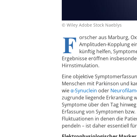
© Wiley Adobe Stock Naeblys
F
orscher aus Marburg, O
Amplituden-Kopplung eine
künftig helfen, Symptome
Ergebnisse eröffnen insbesonder
Hirnstimulation.
Eine objektive Symptomerfassung
Menschen mit Parkinson und kan
wie
α-Synuclein
oder
Neurofilam
zugrunde liegende Erkrankung wi
Symptome über den Tag hinweg as
Erfassung von Symptomen bzw. 
Fluktuationen in denen die Pati
pendeln – ist daher essentiell fü
Elektrophysiologischer Marker