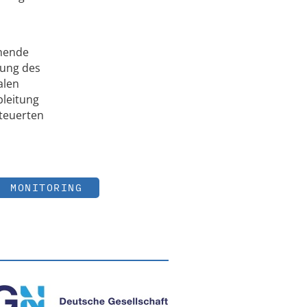
chende
sung des
alen
bleitung
steuerten
MONITORING