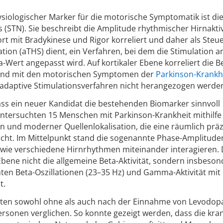
hysiologischer Marker für die motorische Symptomatik ist die
(STN). Sie beschreibt die Amplitude rhythmischer Hirnaktiv
rt mit Bradykinese und Rigor korreliert und daher als Steue
lation (aTHS) dient, ein Verfahren, bei dem die Stimulation a
Wert angepasst wird. Auf kortikaler Ebene korreliert die B
hend mit den motorischen Symptomen der
Parkinson-Krankh
 adaptive Stimulationsverfahren nicht herangezogen werde
ass ein neuer Kandidat die bestehenden Biomarker sinnvoll
untersuchten 15 Menschen mit Parkinson-Krankheit mithilfe
und moderner Quellenlokalisation, die eine räumlich präz
cht. Im Mittelpunkt stand die sogenannte Phase-Amplitude
 wie verschiedene Hirnrhythmen miteinander interagieren. 
 Ebene nicht die allgemeine Beta-Aktivität, sondern insbeson
en Beta-Oszillationen (23–35 Hz) und Gamma-Aktivität mit
t.
gten sowohl ohne als auch nach der Einnahme von Levodop
sonen verglichen. So konnte gezeigt werden, dass die kra