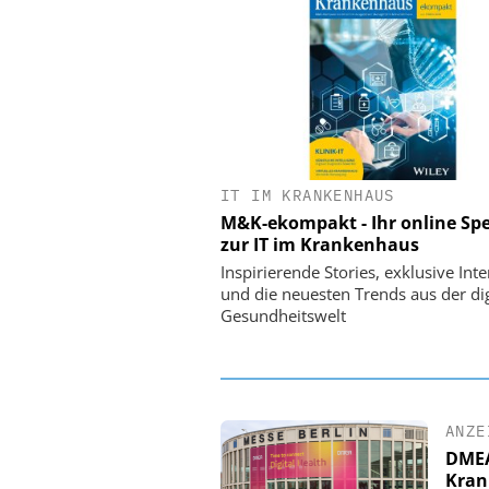
IT IM KRANKENHAUS
EASY SOFTWARE
M&K-ekompakt - Ihr online Spe
Digitalisierung 
zur IT im Krankenhaus
Personalmanagement: Vo
Ordnung zur KI-fähigen
Inspirierende Stories, exklusive Int
und die neuesten Trends aus der dig
Gesundheitswelt
ANZE
DMEA 
Kran