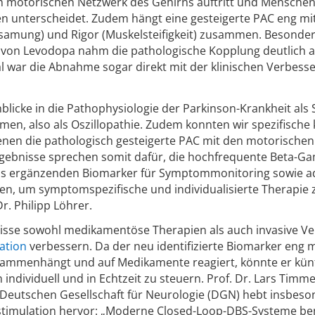
im motorischen Netzwerk des Gehirns auftritt und Menschen
n unterscheidet. Zudem hängt eine gesteigerte PAC eng mi
amung) und Rigor (Muskelsteifigkeit) zusammen. Besonde
 von Levodopa nahm die pathologische Kopplung deutlich a
 war die Abnahme sogar direkt mit der klinischen Verbess
nblicke in die Pathophysiologie der Parkinson-Krankheit als
en, also als Oszillopathie. Zudem konnten wir spezifische 
 denen die pathologisch gesteigerte PAC mit den motorischen
Ergebnisse sprechen somit dafür, die hochfrequente Beta-
 als ergänzenden Biomarker für Symptommonitoring sowie a
en, um symptomspezifische und individualisierte Therapie 
r. Philipp Löhrer.
nisse sowohl medikamentöse Therapien als auch invasive V
lation
verbessern. Da der neu identifizierte Biomarker eng 
sammenhängt und auf Medikamente reagiert, könnte er künf
individuell und in Echtzeit zu steuern. Prof. Dr. Lars Tim
 Deutschen Gesellschaft für Neurologie (DGN) hebt insbes
rnstimulation hervor: „Moderne Closed-Loop-DBS-Systeme be