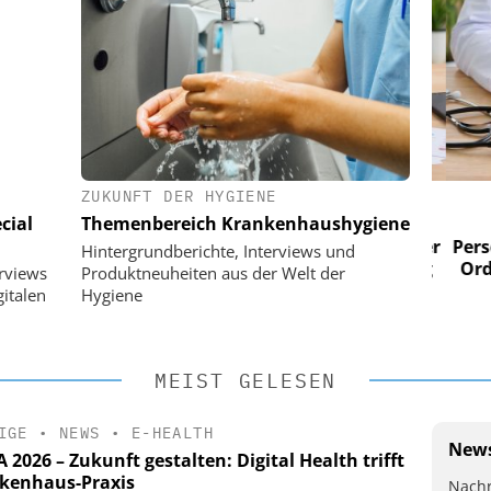
ZUKUNFT DER HYGIENE
 AG
EASY SOFTWARE AG
cial
Themenbereich Krankenhaushygiene
im
Digitalisierung im
n digitaler
Personalmanagement: Von digitaler
Perso
Hintergrundberichte, Interviews und
 Steuerung
Ordnung zur KI-fähigen Steuerung
Ordn
erviews
Produktneuheiten aus der Welt der
italen
Hygiene
MEIST GELESEN
IGE
•
NEWS
•
E-HEALTH
News
2026 – Zukunft gestalten: Digital Health trifft
kenhaus-Praxis
Nachr