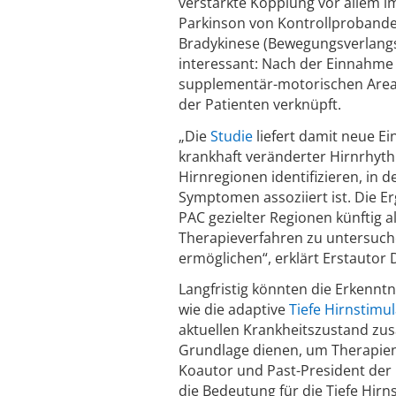
verstärkte Kopplung vor allem 
Parkinson von Kontrollprobande
Bradykinese (Bewegungsverlangs
interessant: Nach der Einnahme
supplementär-motorischen Areal
der Patienten verknüpft.
„Die
Studie
liefert damit neue Ei
krankhaft veränderter Hirnrhythm
Hirnregionen identifizieren, in
Symptomen assoziiert ist. Die 
PAC gezielter Regionen künftig
Therapieverfahren zu untersuch
ermöglichen“, erklärt Erstautor D
Langfristig könnten die Erkennt
wie die adaptive
Tiefe Hirnstimu
aktuellen Krankheitszustand zu
Grundlage dienen, um Therapien 
Koautor und Past-President der
die Bedeutung für die Tiefe Hi