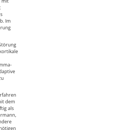
 mit
t
rs
b. Im
erung
 Störung
kortikale
Gamma-
daptive
zu
erfahren
mit dem
tig als
mermann,
ondere
nötigen