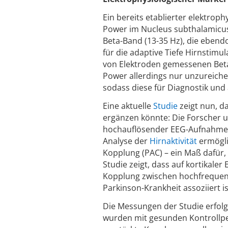
Ein bereits etablierter elektrop
Power im Nucleus subthalamicus 
Beta-Band (13-35 Hz), die ebendo
für die adaptive Tiefe Hirnstimu
von Elektroden gemessenen Beta-
Power allerdings nur unzureic
sodass diese für Diagnostik und
Eine aktuelle
Studie
zeigt nun, d
ergänzen könnte: Die Forscher 
hochauflösender EEG-Aufnahmen 
Analyse der
Hirnaktivität
ermögli
Kopplung (PAC) – ein Maß dafür,
Studie zeigt, dass auf kortikaler
Kopplung zwischen hochfrequent
Parkinson-Krankheit assoziiert is
Die Messungen der Studie erfol
wurden mit gesunden Kontrollper