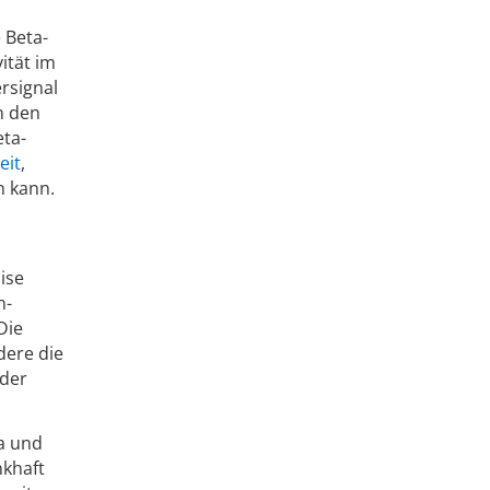
 Beta-
ität im
rsignal
n den
eta-
eit
,
n kann.
ise
n-
Die
dere die
 der
a und
nkhaft