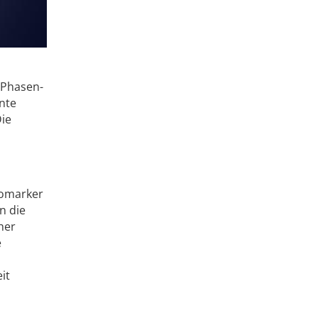
 Phasen-
nte
Die
iomarker
n die
her
e
it