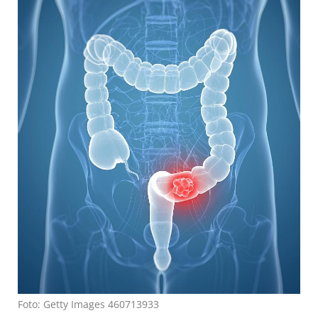
Foto: Getty Images 460713933