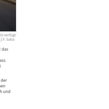
I) verfügt
J.F. Saba
t das
ass
t
 der
nen
ch und