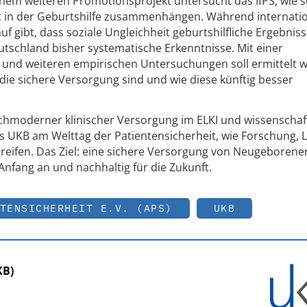
em weiteren Promotionsprojekt untersucht das IfPS, wie s
it in der Geburtshilfe zusammenhängen. Während internati
f gibt, dass soziale Ungleichheit geburtshilfliche Ergebnis
utschland bisher systematische Erkenntnisse. Mit einer
 und weiteren empirischen Untersuchungen soll ermittelt 
die sichere Versorgung sind und wie diese künftig besser
moderner klinischer Versorgung im ELKI und wissenschaft
as UKB am Welttag der Patientensicherheit, wie Forschung, 
greifen. Das Ziel: eine sichere Versorgung von Neugeborene
Anfang an und nachhaltig für die Zukunft.
TENSICHERHEIT E.V. (APS)
UKB
KB)