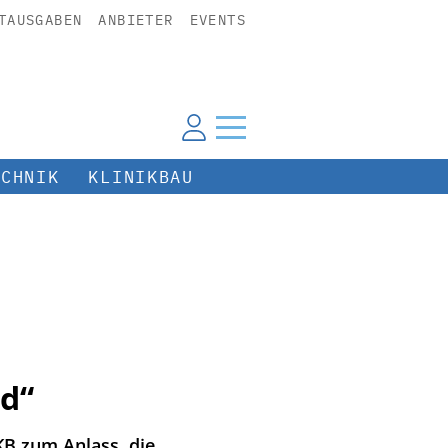
TAUSGABEN
ANBIETER
EVENTS
ECHNIK
KLINIKBAU
ld“
B zum Anlass, die