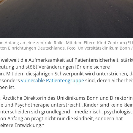
on Anfang an eine zentrale Rolle. Mit dem Eltern-Kind-Zentrum (ELK
en Einrichtungen Deutschlands. Foto: Universitätsklinikum Bonn / 
g weltweit die Aufmerksamkeit auf Patientensicherheit, stärk
eutung und stößt Veränderungen für eine sichere
. Mit dem diesjährigen Schwerpunkt wird unterstrichen, d
besonders
vulnerable Patientengruppe
sind, deren Sicherhei
en ist.
. Ärztliche Direktorin des Uniklinikums Bonn und Direktorin
trie und Psychotherapie unterstreicht:„Kinder sind keine klei
nterscheiden sich grundlegend – medizinisch, psychologis
von Anfang an prägt nicht nur die Kindheit, sondern hat
itere Entwicklung.“