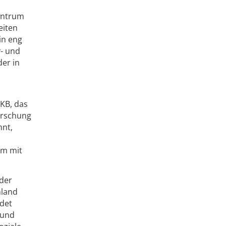
Zentrum
eiten
in eng
v- und
er in
UKB, das
forschung
nnt,
am mit
 der
hland
ndet
 und