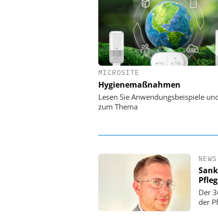
MICROSITE
EASY SOFTWARE
Hygienemaßnahmen
Digitalisierung 
Personalmanagement: Vo
Lesen Sie Anwendungsbeispiele un
Ordnung zur KI-fähigen
zum Thema
NEWS
Sank
Pfle
Der 3
der P