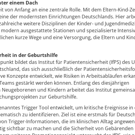
nter einem Dach
it von Anfang an eine zentrale Rolle. Mit dem Eltern-Kind-
r eine der modernsten Einrichtungen Deutschlands. Hier arb
zahlreiche weitere Disziplinen der Kinder- und Jugendmediz
odern ausgestattete Stationen und spezialisierte Intensi
ichen kurze Wege und eine Versorgung, die Eltern und Kind
rheit in der Geburtshilfe
unkt bildet das Institut für Patientensicherheit (IfPS) des 
eutschland, das sich ausschließlich der Patientensicherheits
e Konzepte entwickelt, wie Risiken in Arbeitsabläufen erka
eams gestärkt werden können. Entlang des diesjährigen
n Neugeborenen und Kindern arbeitet das Institut gemeins
schungsprojekten zur Geburtshilfe.
enanntes Trigger Tool entwickelt, um kritische Ereignisse in
ematisch zu identifizieren. Ziel ist eine erstmals für Deutsc
von Trigger-Informationen, die im klinischen Alltag angewe
itig sichtbar zu machen und die Sicherheit von Gebärenden