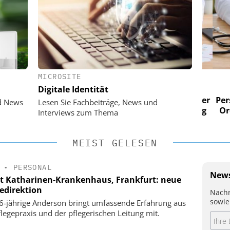
MICROSITE
 AG
EASY SOFTWARE AG
Digitale Identität
im
Digitalisierung im
n digitaler
Personalmanagement: Von digitaler
Perso
d News
Lesen Sie Fachbeiträge, News und
 Steuerung
Ordnung zur KI-fähigen Steuerung
Ordn
Interviews zum Thema
MEIST GELESEN
•
PERSONAL
News
t Katharinen-Krankenhaus, Frankfurt: neue
gedirektion
Nachr
sowie
6-jährige Anderson bringt umfassende Erfahrung aus
flegepraxis und der pflegerischen Leitung mit.