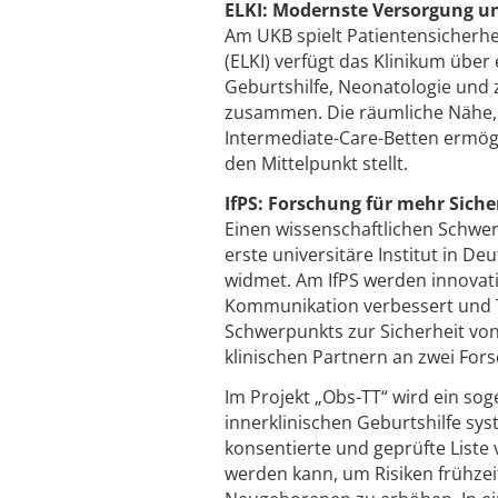
ELKI: Modernste Versorgung u
Am UKB spielt Patientensicherhe
(ELKI) verfügt das Klinikum übe
Geburtshilfe, Neonatologie und 
zusammen. Die räumliche Nähe, m
Intermediate-Care-Betten ermögl
den Mittelpunkt stellt.
IfPS: Forschung für mehr Siche
Einen wissenschaftlichen Schwerp
erste universitäre Institut in D
widmet. Am IfPS werden innovativ
Kommunikation verbessert und T
Schwerpunkts zur Sicherheit vo
klinischen Partnern an zwei For
Im Projekt „Obs-TT“ wird ein sog
innerklinischen Geburtshilfe syst
konsentierte und geprüfte Liste 
werden kann, um Risiken frühze