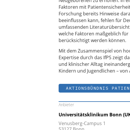
Neugeborenen zu erhöhen. In ein
Faktoren mit Patientensicherhe
Forschung bereits Hinweise darau
beeinflussen kann, fehlen für De
umfassenden Literaturübersicht
welche Faktoren maßgeblich für 
berücksichtigt werden können.
Mit dem Zusammenspiel von hoch
Expertise durch das IfPS zeigt d
und klinischer Alltag ineinander
Kindern und Jugendlichen – von 
AKTIONSBÜNDNIS PATIEN
Anbieter
Universitätsklinikum Bonn (U
Venusberg-Campus 1
53127 Bonn