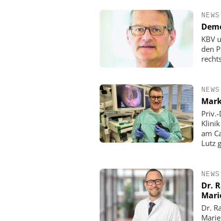
NEWS
Demo
KBV u
den P
rechts
NEWS
Mark
Priv.
Klini
am Ca
Lutz 
NEWS
Dr. 
Mari
Dr. R
Marie