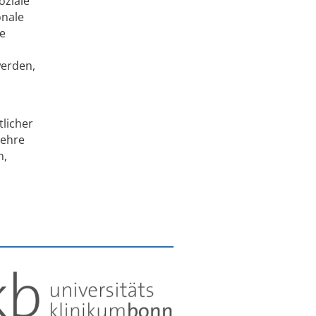
oziale
onale
se
werden,
licher
Lehre
n,