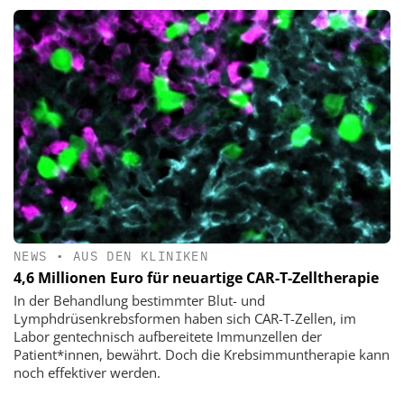
NEWS
•
AUS DEN KLINIKEN
4,6 Millionen Euro für neuartige CAR-T-Zelltherapie
In der Behandlung bestimmter Blut- und
Lymphdrüsenkrebsformen haben sich CAR-T-Zellen, im
Labor gentechnisch aufbereitete Immunzellen der
Patient*innen, bewährt. Doch die Krebsimmuntherapie kann
noch effektiver werden.