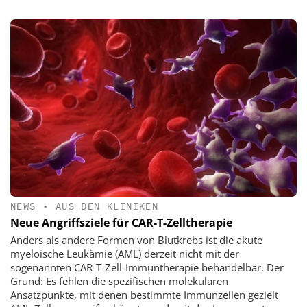
NEWS
•
AUS DEN KLINIKEN
Neue Angriffsziele für CAR-T-Zelltherapie
Anders als andere Formen von Blutkrebs ist die akute
myeloische Leukämie (AML) derzeit nicht mit der
sogenannten CAR-T-Zell-Immuntherapie behandelbar. Der
Grund: Es fehlen die spezifischen molekularen
Ansatzpunkte, mit denen bestimmte Immunzellen gezielt