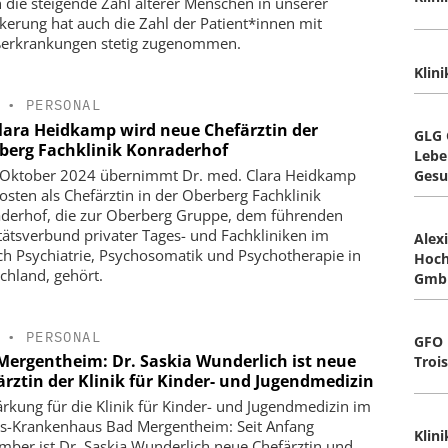
 die steigende Zahl älterer Menschen in unserer
kerung hat auch die Zahl der Patient*innen mit
erkrankungen stetig zugenommen.
Klin
•
PERSONAL
Clara Heidkamp wird neue Chefärztin der
GLG 
berg Fachklinik Konraderhof
Lebe
 Oktober 2024 übernimmt Dr. med. Clara Heidkamp
Gesu
osten als Chefärztin in der Oberberg Fachklinik
derhof, die zur Oberberg Gruppe, dem führenden
tätsverbund privater Tages- und Fachkliniken im
Alex
ch Psychiatrie, Psychosomatik und Psychotherapie in
Hoch
chland, gehört.
Gmb
•
PERSONAL
GFO 
Mergentheim: Dr. Saskia Wunderlich ist neue
Troi
ärztin der Klinik für Kinder- und Jugendmedizin
ärkung für die Klinik für Kinder- und Jugendmedizin im
as-Krankenhaus Bad Mergentheim: Seit Anfang
Klin
mber ist Dr. Saskia Wunderlich neue Chefärztin und