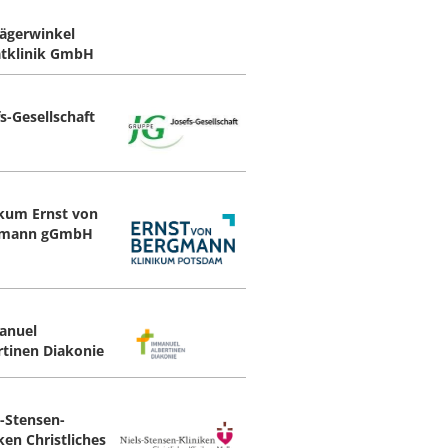
Jägerwinkel
atklinik GmbH
s-Gesellschaft
ikum Ernst von
gmann gGmbH
anuel
rtinen Diakonie
s-Stensen-
ken Christliches