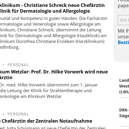
klinikum - Christiane Schreck neue Chefärztin
pape
linik für Dermatologie und Allergologie
nuität und Kompetenz in guten Händen: Die Fachärztin
ermatologie und Venerologie sowie Allergologie am
linikum, Christiane Schreck, übernimmt die Leitung
Mit 
linik für Dermatologie und Allergologie (Hautklinik) am
unse
linikum Dorothea Christiane Erxleben (Harzklinikum)
Bes
edlinburg.
•
PERSONAL
ikum Wetzlar: Prof. Dr. Hilke Vorwerk wird neue
ärztin
Land
 Dr. med. Hilke Vorwerk übernimmt zum 1. Januar
West
die Leitung der Klinik für Strahlentherapie und
(LWL
onkologie am Klinikum Wetzlar
DRK-
•
PERSONAL
Sieg
 Chefärztin der Zentralen Notaufnahme
ed. Jutta Schürmann ist neue Chefärztin der Zentralen