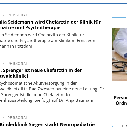
•
PERSONAL
ulia Seidemann wird Chefärztin der Klinik für
hiatrie und Psychotherapie
ulia Seidemann wird Chefärztin der Klinik für
iatrie und Psychotherapie am Klinikum Ernst von
mann in Potsdam
•
PERSONAL
. Sprenger ist neue Chefärztin in der
twaldklinik II
sychosomatische Akutversorgung in der
 AG
EASY SOFTWARE AG
waldklinik II in Bad Zwesten hat eine neue Leitung: Dr.
im
Digitalisierung im
. Sprenger ist die neue Chefärztin der
n digitaler
Personalmanagement: Von digitaler
Perso
enhausabteilung. Sie folgt auf Dr. Anja Baumann.
 Steuerung
Ordnung zur KI-fähigen Steuerung
Ordn
•
PERSONAL
Kinderklinik Siegen stärkt Neuropädiatrie
L