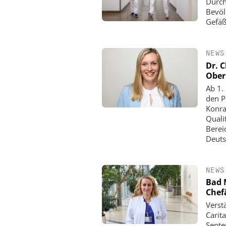
Durch
Bevöl
Gefäß
NEWS
Dr. 
Ober
Ab 1.
den P
Konra
Quali
Berei
Deuts
NEWS
Bad 
Chef
Verst
Carit
Septe