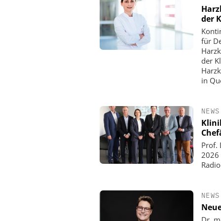
Harz
der K
Konti
für D
Harzk
der K
Harzk
in Qu
NEWS
Klin
Chef
Prof.
2026 
Radio
NEWS
Neue
Dr. m