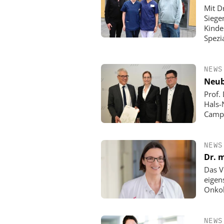
Mit D
Siege
Kinde
Spezi
NEWS
Neub
Prof. 
Hals-
Campu
NEWS
Dr. m
Das V
eigen
Onkol
NEWS