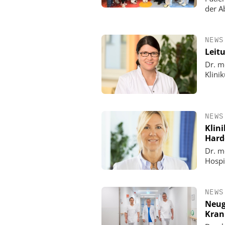
der Ab
NEWS
Leit
Dr. m
Klini
NEWS
Klin
Hard
Dr. m
Hospi
NEWS
Neug
Kran