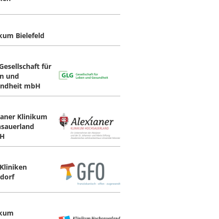
ikum Bielefeld
Gesellschaft für
n und
ndheit mbH
ianer Klinikum
sauerland
H
Kliniken
sdorf
ikum