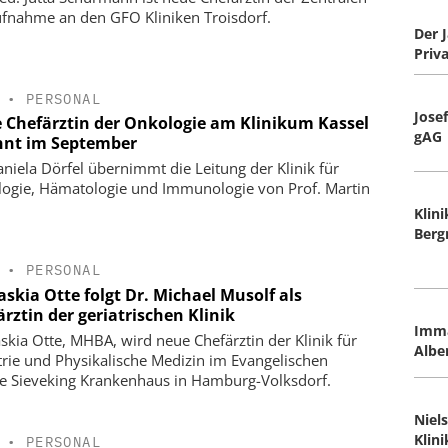
fnahme an den GFO Kliniken Troisdorf.
Der 
Priv
•
PERSONAL
Josef
 Chefärztin der Onkologie am Klinikum Kassel
gAG
nnt im September
aniela Dörfel übernimmt die Leitung der Klinik für
ogie, Hämatologie und Immunologie von Prof. Martin
Klin
Ber
•
PERSONAL
askia Otte folgt Dr. Michael Musolf als
rztin der geriatrischen Klinik
Imm
askia Otte, MHBA, wird neue Chefärztin der Klinik für
Albe
trie und Physikalische Medizin im Evangelischen
e Sieveking Krankenhaus in Hamburg-Volksdorf.
Niel
Klini
•
PERSONAL