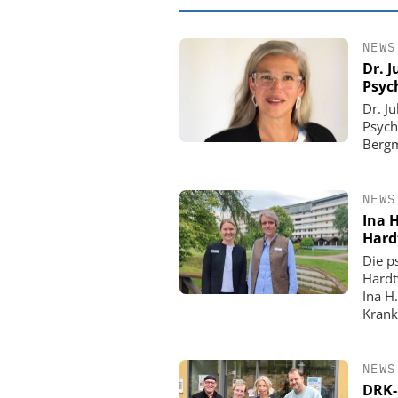
NEWS
Dr. J
Psyc
Dr. J
Psych
Berg
NEWS
Ina H
Hard
Die p
EASY SOFTWARE
Hardt
Digitalisierung 
Ina H
Personalmanagement: Vo
Krank
Ordnung zur KI-fähigen
NEWS
DRK-