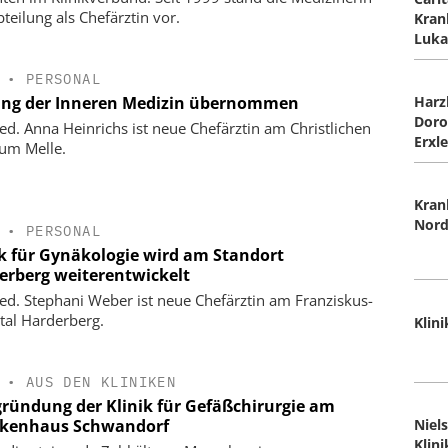
teilung als Chefärztin vor.
Kran
Luka
•
PERSONAL
Harz
ung der Inneren Medizin übernommen
Doro
ed. Anna Heinrichs ist neue Chefärztin am Christlichen
Erxl
kum Melle.
Kran
Nor
•
PERSONAL
ik für Gynäkologie wird am Standort
erberg weiterentwickelt
ed. Stephani Weber ist neue Chefärztin am Franziskus-
tal Harderberg.
Klin
•
AUS DEN KLINIKEN
ründung der Klinik für Gefäßchirurgie am
Niel
kenhaus Schwandorf
Klin