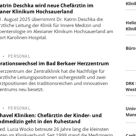
Klin
Katrin Deschka wird neue Chefärztin im
ianer Klinikum Hochsauerland
. August 2025 übernimmt Dr. Katrin Deschka die
Heli
rztliche Leitung der Klinik für Innere Medizin und
Klin
oenterologie im Alexianer Klinikum Hochsauerland am
ort Karolinen-Hospital.
Büro
•
PERSONAL
rationswechsel im Bad Berkaer Herzzentrum
erzzentrum der Zentralklinik hat die Nachfolge für
ärztliche Leitungspositionen sichergestellt und zwei
rztpositionen des traditionsreichen und innovativen
DRK 
entrums neu besetzt.
Wes
•
PERSONAL
Univ
Man
havel Kliniken: Chefärztin der Kinder- und
ndmedizin geht in den Ruhestand
ed. Lucia Wocko betreute 26 Jahre lang die kleinsten
nten im Klinikverbund. Seit 1999 stand die Medizinerin
Carit