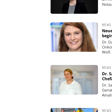
Notau
NEWS
Neue
begi
Dr. D
Onkol
Wolf.
NEWS
Dr. S
Chefä
Dr. S
Geria
Amali
NEWS