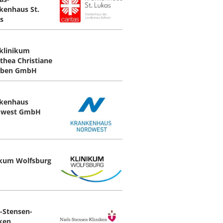
kenhaus St.
s
klinikum
thea Christiane
eben GmbH
kenhaus
dwest GmbH
ikum Wolfsburg
s-Stensen-
iken