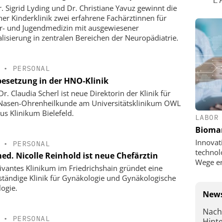
r. Sigrid Lyding und Dr. Christiane Yavuz gewinnt die
ner Kinderklinik zwei erfahrene Fachärztinnen für
r- und Jugendmedizin mit ausgewiesener
alisierung in zentralen Bereichen der Neuropädiatrie.
•
PERSONAL
esetzung in der HNO-Klinik
Dr. Claudia Scherl ist neue Direktorin der Klinik für
Nasen-Ohrenheilkunde am Universitätsklinikum OWL
s Klinikum Bielefeld.
LABOR
Bioma
Innovat
•
PERSONAL
technol
ed. Nicolle Reinhold ist neue Chefärztin
Wege e
ivantes Klinikum im Friedrichshain gründet eine
ständige Klinik für Gynäkologie und Gynäkologische
ogie.
News
Nach
•
PERSONAL
Hint