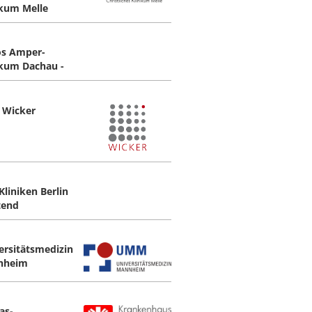
ikum Melle
os Amper-
ikum Dachau -
 Wicker
Kliniken Berlin
tend
ersitätsmedizin
nheim
as-