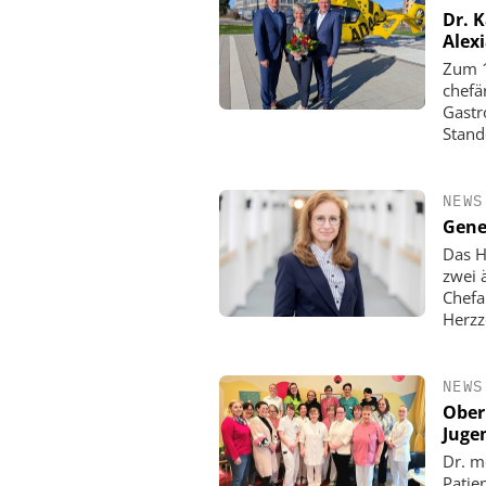
Dr. 
Alex
Zum 1
chefä
Gastr
Stand
NEWS
Gene
Das H
zwei 
Chefa
Herzz
NEWS
Ober
Juge
Dr. m
Patie