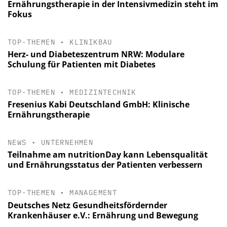
Ernährungstherapie in der Intensivmedizin steht im
Fokus
TOP-THEMEN
•
KLINIKBAU
Herz- und Diabeteszentrum NRW: Modulare
Schulung für Patienten mit Diabetes
TOP-THEMEN
•
MEDIZINTECHNIK
Fresenius Kabi Deutschland GmbH: Klinische
Ernährungstherapie
NEWS
•
UNTERNEHMEN
Teilnahme am nutritionDay kann Lebensqualität
und Ernährungsstatus der Patienten verbessern
TOP-THEMEN
•
MANAGEMENT
Deutsches Netz Gesundheitsfördernder
Krankenhäuser e.V.: Ernährung und Bewegung