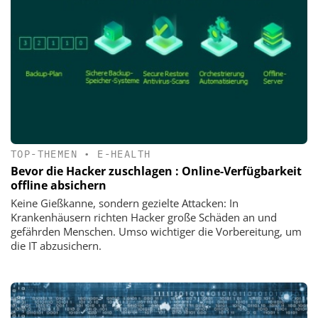
TOP-THEMEN
•
E-HEALTH
Bevor die Hacker zuschlagen : Online-Verfügbarkeit
offline absichern
Keine Gießkanne, sondern gezielte Attacken: In
Krankenhäusern richten Hacker große Schäden an und
gefährden Menschen. Umso wichtiger die Vorbereitung, um
die IT abzusichern.