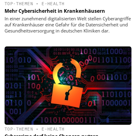
TOP-THEMEN
•
E-HEALTH
Mehr Cybersicherheit in Krankenhäusern
In einer zunehmend digitalisierten Welt stellen Cyberangriffe
auf Krankenhäuser eine Gefahr für die Datensicherheit und
Gesundheitsversorgung in deutschen Kliniken dar.
TOP-THEMEN
•
E-HEALTH