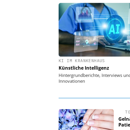
KI IM KRANKENHAUS
EASY SOFTWARE
Künstliche Intelligenz
Digitalisierung 
Personalmanagement: Vo
Hintergrundberichte, Interviews un
Ordnung zur KI-fähigen
Innovationen
T
Geln
Pati