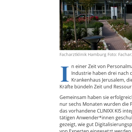
Facharztklinik Hamburg Foto: Fachar
I
n einer Zeit von Personal
Industrie haben drei nach 
Krankenhaus Jerusalem, die
Kräfte bündeln Zeit und Ressour
Gemeinsam haben sie erfolgreich 
nur sechs Monaten wurden die P
das vorhandene CLINIXX KIS inte
tätigen Anwender*innen geschult
gezeigt, wie gut Digitalisierung
von Experten eingesetzt werden