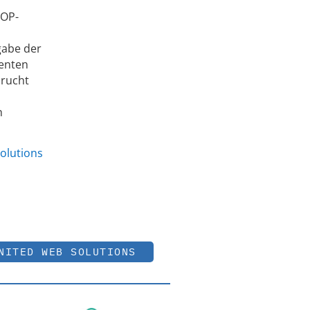
 OP-
gabe der
ienten
prucht
h
olutions
NITED WEB SOLUTIONS