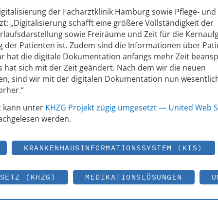
igitalisierung der Facharztklinik Hamburg sowie Pflege- und
: „Digitalisierung schafft eine größere Vollständigkeit der
laufsdarstellung sowie Freiräume und Zeit für die Kernauf
g der Patienten ist. Zudem sind die Informationen über Pat
ar hat die digitale Dokumentation anfangs mehr Zeit beans
as hat sich mit der Zeit geändert. Nach dem wir die neuen
en, sind wir mit der digitalen Dokumentation nun wesentlic
orher.“
t kann unter
KHZG Projekt zügig umgesetzt — United Web S
chgelesen werden.
KRANKENHAUSINFORMATIONSSYSTEM (KIS)
SETZ (KHZG)
MEDIKATIONSLÖSUNGEN
U