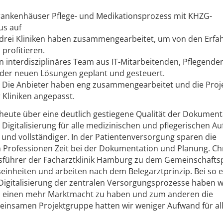
Krankenhäuser Pflege- und Medikationsprozess mit KHZG-
us auf
drei Kliniken haben zusammengearbeitet, um von den Erf
profitieren.
 interdisziplinäres Team aus IT-Mitarbeitenden, Pflegende
 der neuen Lösungen geplant und gesteuert.
 Die Anbieter haben eng zusammengearbeitet und die Proj
r Kliniken angepasst.
 heute über eine deutlich gestiegene Qualität der Dokument
 Digitalisierung für alle medizinischen und pflegerischen A
r und vollständiger. In der Patientenversorgung sparen die
 Professionen Zeit bei der Dokumentation und Planung. Chr
sführer der Facharztklinik Hamburg zu dem Gemeinschaftsp
seinheiten und arbeiten nach dem Belegarztprinzip. Bei so e
Digitalisierung der zentralen Versorgungsprozesse haben w
einen mehr Marktmacht zu haben und zum anderen die
emeinsamen Projektgruppe hatten wir weniger Aufwand für al