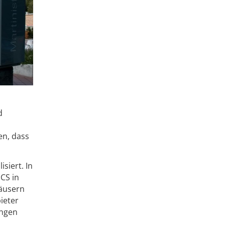
d
en, dass
siert. In
CS in
häusern
ieter
ungen