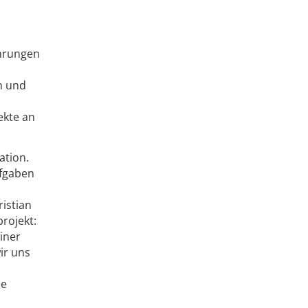
ahrungen
n und
ekte an
ation.
ufgaben
istian
rojekt:
iner
ir uns
le