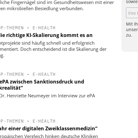
sowie
liche Fingernägel sind im Gesundheitswesen mit einer
en mikrobiellen Besiedlung verbunden.
Mit I
OP-THEMEN
•
E-HEALTH
unse
die richtige KI-Skalierung kommt es an
zu.
lotprojekte sind häufig schnell und erfolgreich
mentiert. Doch entscheidend ist die Skalierung der
g.
OP-THEMEN
•
E-HEALTH
 ePA zwischen Sanktionsdruck und
krealität“
 Dr. Henriette Neumeyer im Interview zur ePA
OP-THEMEN
•
E-HEALTH
ahr einer digitalen Zweiklassenmedizin“
ropäischen Vergleich hinken deutsche Kliniken