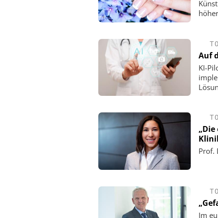
Künst
höher
T
Auf 
KI-Pi
imple
Lösun
T
„Die
Klini
Prof.
T
„Gef
Im eu