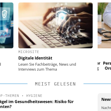
MICROSITE
 AG
EASY SOFTWARE AG
Digitale Identität
im
Digitalisierung im
n digitaler
Personalmanagement: Von digitaler
Perso
d
Lesen Sie Fachbeiträge, News und
 Steuerung
Ordnung zur KI-fähigen Steuerung
Ordn
Interviews zum Thema
MEIST GELESEN
OP-THEMEN
•
HYGIENE
News
ägel im Gesundheitswesen: Risiko für
enten?
Nachr