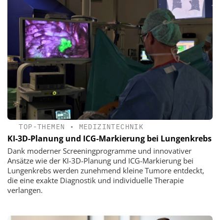
TOP-THEMEN
•
MEDIZINTECHNIK
KI-3D-Planung und ICG-Markierung bei Lungenkrebs
Dank moderner Screeningprogramme und innovativer
Ansätze wie der KI-3D-Planung und ICG-Markierung bei
Lungenkrebs werden zunehmend kleine Tumore entdeckt,
die eine exakte Diagnostik und individuelle Therapie
verlangen.