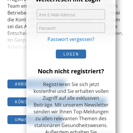
Team entwickelt sie Modelle, die mithilfe von KI in
Betrieben eingesetzt werden können – ohne dabei
die Kontrolle an Maschinen abzugeben. Vertrauen
sei das A und O. Denn für sie steht fest: Die letzte
Entscheidung muss immer beim Menschen bleiben.
Passwort vergessen?
Im Gespräch berichtet sie über die Zukunft der
Arbeit und der Arbeitsmedizin.
LOGIN
Noch nicht registriert?
Registrieren Sie sich jetzt
ARBEITSMEDIZIN
kostenfrei und Sie erhalten vollen
Zugriff auf alle exklusiven
KÜNSTLICHE INTELLIGENZ (KI)
Beiträge. Mit unserem Newsletter
senden wir Ihnen Top-Meldungen
zu allen relevanten Themen des
UMWELTMEDIZIN
stationären Gesundheitswesens.
Außerdem erhalten Sie