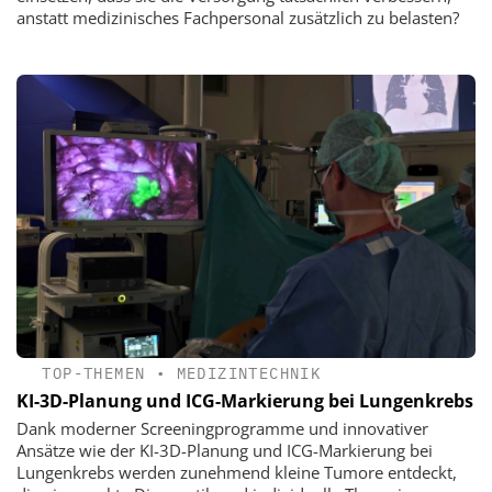
anstatt medizinisches Fachpersonal zusätzlich zu belasten?
TOP-THEMEN
•
MEDIZINTECHNIK
KI-3D-Planung und ICG-Markierung bei Lungenkrebs
Dank moderner Screeningprogramme und innovativer
Ansätze wie der KI-3D-Planung und ICG-Markierung bei
Lungenkrebs werden zunehmend kleine Tumore entdeckt,