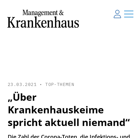
23.03.2021 •
TOP-THEMEN
„Über
Krankenhauskeime
spricht aktuell niemand“
Die Zahl der Corona-Toten, die Infektions- und