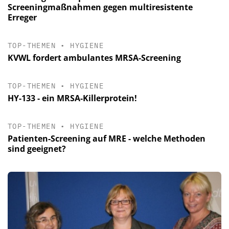
Screeningmaßnahmen gegen multiresistente
Erreger
TOP-THEMEN
•
HYGIENE
KVWL fordert ambulantes MRSA-Screening
TOP-THEMEN
•
HYGIENE
HY-133 - ein MRSA-Killerprotein!
TOP-THEMEN
•
HYGIENE
Patienten-Screening auf MRE - welche Methoden
sind geeignet?