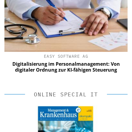
EASY SOFTWARE AG
italisierung im Personalmanagement: Von
Digita
gitaler Ordnung zur KI-fähigen Steuerung
digita
ONLINE SPECIAL IT