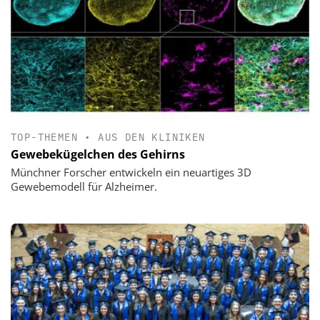
TOP-THEMEN
•
AUS DEN KLINIKEN
Gewebekügelchen des Gehirns
Münchner Forscher entwickeln ein neuartiges 3D
Gewebemodell für Alzheimer.