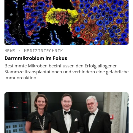
NEWS
•
MEDIZINTECHNIK
Darmmikrobiom im Fokus
Bestimmte Mikroben beeinflussen den Erfolg allogener
Stammzelltransplantationen und verhindern eine gefährliche
Immunreaktion.