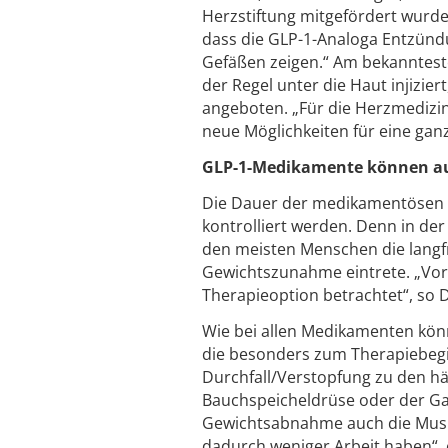
Herzstiftung mitgefördert wurde.
dass die GLP-1-Analoga Entzünd
Gefäßen zeigen.“ Am bekannteste
der Regel unter die Haut injizie
angeboten. „Für die Herzmedizi
neue Möglichkeiten für eine ganz
GLP-1-Medikamente können a
Die Dauer der medikamentösen Be
kontrolliert werden. Denn in der
den meisten Menschen die langfr
Gewichtszunahme eintrete. „Vor 
Therapieoption betrachtet“, so D
Wie bei allen Medikamenten kö
die besonders zum Therapiebegin
Durchfall/Verstopfung zu den hä
Bauchspeicheldrüse oder der Ga
Gewichtsabnahme auch die Muske
dadurch weniger Arbeit haben“, 