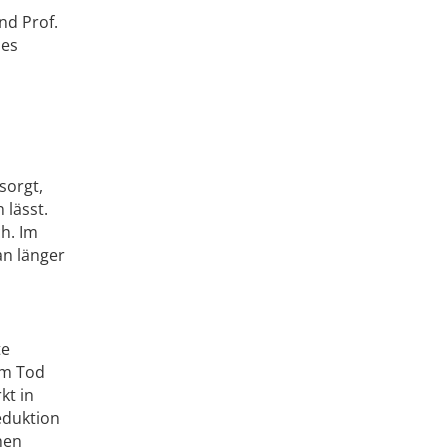
nd Prof.
 es
sorgt,
 lässt.
h. Im
an länger
te
em Tod
kt in
eduktion
hen