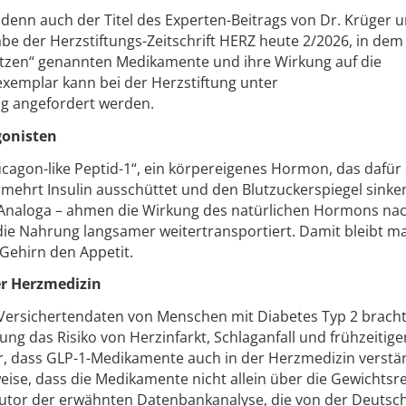
denn auch der Titel des Experten-Beitrags von Dr. Krüger u
be der Herzstiftungs-Zeitschrift HERZ heute 2/2026, in dem
tzen“ genannten Medikamente und ihre Wirkung auf die
xemplar kann bei der Herzstiftung unter
ung angefordert werden.
gonisten
cagon-like Peptid-1“, ein körpereigenes Hormon, das dafür 
mehrt Insulin ausschüttet und den Blutzuckerspiegel sinken
Analoga – ahmen die Wirkung des natürlichen Hormons nac
e Nahrung langsamer weitertransportiert. Damit bleibt m
 Gehirn den Appetit.
er Herzmedizin
Versichertendaten von Menschen mit Diabetes Typ 2 brach
ung das Risiko von Herzinfarkt, Schlaganfall und frühzeitig
r, dass GLP-1-Medikamente auch in der Herzmedizin verstär
weise, dass die Medikamente nicht allein über die Gewichtsr
stautor der erwähnten Datenbankanalyse, die von der Deutsc