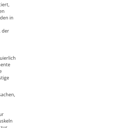
iert,
den
rden in
 der
uierlich
mente
e
stige
sachen,
ur
uskeln
 zur