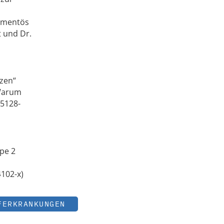
kamentös
 und Dr.
zen“
„Warum
55128-
ype 2
4102-x)
FERKRANKUNGEN