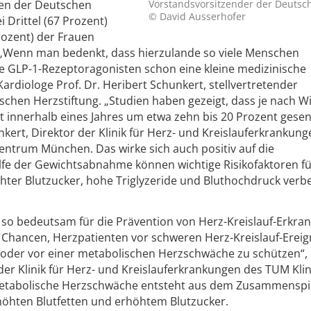
Vorstandsvorsitzender der Deutsc
ben der Deutschen
© David Ausserhofer
 Drittel (67 Prozent)
rozent) der Frauen
. „Wenn man bedenkt, dass hierzulande so viele Menschen
ie GLP-1-Rezeptoragonisten schon eine kleine medizinische
Kardiologe Prof. Dr. Heribert Schunkert, stellvertretender
chen Herzstiftung. „Studien haben gezeigt, dass je nach Wi
 innerhalb eines Jahres um etwa zehn bis 20 Prozent gesen
nkert, Direktor der Klinik für Herz- und Kreislauferkrankun
ntrum München. Das wirke sich auch positiv auf die
lfe der Gewichtsabnahme können wichtige Risikofaktoren fü
hter Blutzucker, hohe Triglyzeride und Bluthochdruck verb
o bedeutsam für die Prävention von Herz-Kreislauf-Erkra
 Chancen, Herzpatienten vor schweren Herz-Kreislauf-Ereig
l oder vor einer metabolischen Herzschwäche zu schützen“, 
n der Klinik für Herz- und Kreislauferkrankungen des TUM Kl
etabolische Herzschwäche entsteht aus dem Zusammenspi
höhten Blutfetten und erhöhtem Blutzucker.