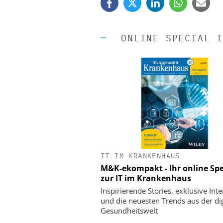
ONLINE SPECIAL I
IT IM KRANKENHAUS
EASY SOFTWARE
M&K-ekompakt - Ihr online Spe
Digitalisierung 
zur IT im Krankenhaus
Personalmanagement: Vo
Ordnung zur KI-fähigen
Inspirierende Stories, exklusive Int
und die neuesten Trends aus der dig
Gesundheitswelt