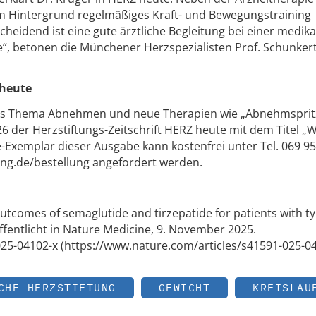
 Hintergrund regelmäßiges Kraft- und Bewegungstraining
cheidend ist eine gute ärztliche Begleitung bei einer medi
, betonen die Münchener Herzspezialisten Prof. Schunkert
 heute
as Thema Abnehmen und neue Therapien wie „Abnehmsprit
26 der Herzstiftungs-Zeitschrift HERZ heute mit dem Titel 
-Exemplar dieser Ausgabe kann kostenfrei unter Tel. 069 9
tung.de/bestellung angefordert werden.
 outcomes of semaglutide and tirzepatide for patients with t
röffentlicht in Nature Medicine, 9. November 2025.
025-04102-x (https://www.nature.com/articles/s41591-025-0
CHE HERZSTIFTUNG
GEWICHT
KREISLAU