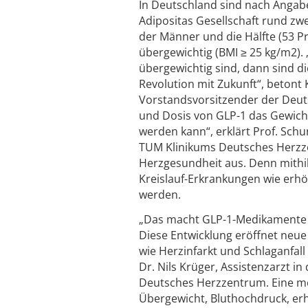
In Deutschland sind nach Anga
Adipositas Gesellschaft rund zwei
der Männer und die Hälfte (53 P
übergewichtig (BMI ≥ 25 kg/m2)
übergewichtig sind, dann sind d
Revolution mit Zukunft“, betont 
Vorstandsvorsitzender der Deuts
und Dosis von GLP-1 das Gewicht
werden kann“, erklärt Prof. Schu
TUM Klinikums Deutsches Herzze
Herzgesundheit aus. Denn mithi
Kreislauf-Erkrankungen wie erhö
werden.
„Das macht GLP-1-Medikamente s
Diese Entwicklung eröffnet neue
wie Herzinfarkt und Schlaganfal
Dr. Nils Krüger, Assistenzarzt i
Deutsches Herzzentrum. Eine m
Übergewicht, Bluthochdruck, er