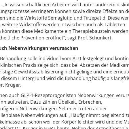
 „In wissenschaftlichen Arbeiten wird unter anderem diskut
ungsprozesse verringern können sowie direkte Effekte an 
n sind die Wirkstoffe Semaglutid und Tirzepatid. Diese we
rt, weitere Wirkstoffe werden inzwischen auch als Tabletten
n könnten diese Medikamente ein Therapiebaustein werden,
heitliche Prävention eröffnet“, sagt Prof. Schunkert.
uch Nebenwirkungen verursachen
handlung solle individuell vom Arzt festgelegt und kontin
 klinischen Praxis zeige sich, dass bei Absetzen der Medika
istige Gewichtsstabilisierung nicht gelinge und eine erneut
diesem Hintergrund wird die Behandlung häufig als langfri
r. Krüger.
nnen auch GLP-1-Rezeptoragonisten Nebenwirkungen verur
n auftreten. Dazu zählen Übelkeit, Erbrechen,
ufigeren Nebenwirkungen. Seltener treten an der
llenblase Nebenwirkungen auf. „Häufig nimmt begleitend z
lmasse ab, schon weil der Körper leichter wird und die M
erklärt Dr. Krüger in HERZ heute. Neben der Arzneitherapie