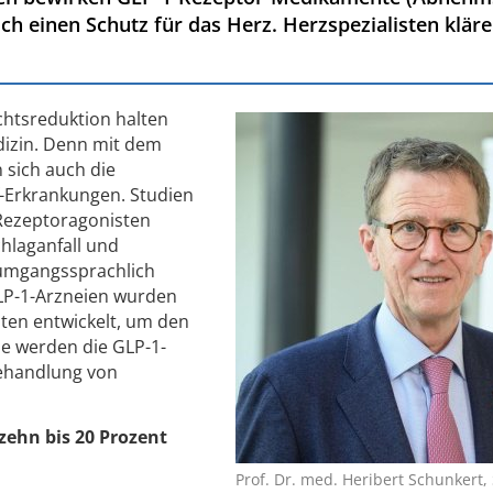
 einen Schutz für das Herz. Herzspezialisten kläre
htsreduktion halten
dizin. Denn mit dem
sich auch die
f-Erkrankungen. Studien
Rezeptoragonisten
chlaganfall und
 umgangssprachlich
P-1-Arzneien wurden
nten entwickelt, um den
le werden die GLP-1-
Behandlung von
zehn bis 20 Prozent
Prof. Dr. med. Heribert Schunkert, 