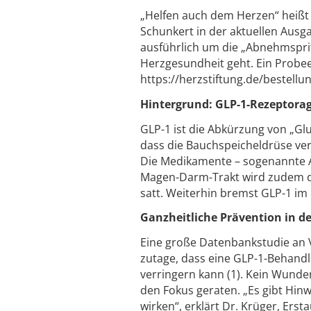
„Helfen auch dem Herzen“ heißt 
Schunkert in der aktuellen Ausga
ausführlich um die „Abnehmspri
Herzgesundheit geht. Ein Probee
https://herzstiftung.de/bestell
Hintergrund: GLP-1-Rezeptora
GLP-1 ist die Abkürzung von „Glu
dass die Bauchspeicheldrüse ver
Die Medikamente – sogenannte 
Magen-Darm-Trakt wird zudem di
satt. Weiterhin bremst GLP-1 im
Ganzheitliche Prävention in d
Eine große Datenbankstudie an 
zutage, dass eine GLP-1-Behandl
verringern kann (1). Kein Wunde
den Fokus geraten. „Es gibt Hin
wirken“, erklärt Dr. Krüger, Er