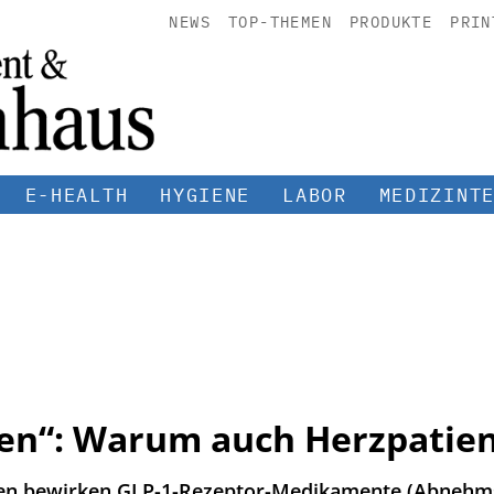
NEWS
TOP-THEMEN
PRODUKTE
PRIN
E-HEALTH
HYGIENE
LABOR
MEDIZINT
n“: Warum auch Herzpatient
ten bewirken GLP-1-Rezeptor-Medikamente (Abnehms