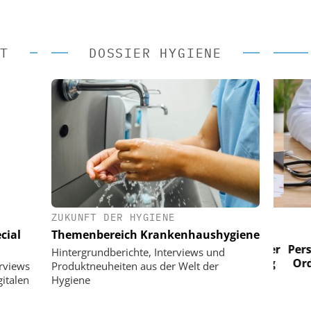
T
DOSSIER HYGIENE
ZUKUNFT DER HYGIENE
 AG
EASY SOFTWARE AG
cial
Themenbereich Krankenhaushygiene
im
Digitalisierung im
n digitaler
Personalmanagement: Von digitaler
Perso
Hintergrundberichte, Interviews und
 Steuerung
Ordnung zur KI-fähigen Steuerung
Ordn
erviews
Produktneuheiten aus der Welt der
italen
Hygiene