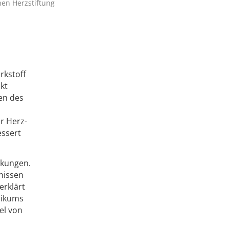
hen Herzstiftung
rkstoff
kt
gen des
r Herz-
essert
nkungen.
nissen
erklärt
inikums
el von