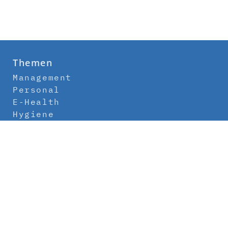
Themen
Management
Personal
E-Health
Hygiene
Labor
Medizintechnik
Klinikbau
Newsletter
Abo