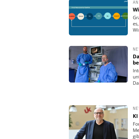
AN
Wi
Gr
es
Wir
NE
Da
be
In
un
Da
NE
KI
Fo
Me
gi