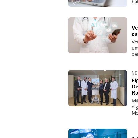
ha
Ve
zu
Ve
un
de
NE
Ei
De
Ro
Mi
ei
Me