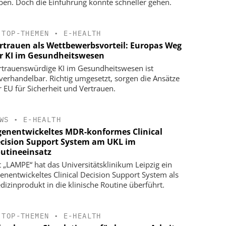
ben. Doch die Einführung könnte schneller gehen.
TOP-THEMEN
•
E-HEALTH
rtrauen als Wettbewerbsvorteil: Europas Weg
r KI im Gesundheitswesen
rtrauenswürdige KI im Gesundheitswesen ist
verhandelbar. Richtig umgesetzt, sorgen die Ansätze
r EU für Sicherheit und Vertrauen.
WS
•
E-HEALTH
genentwickeltes MDR-konformes Clinical
cision Support System am UKL im
utineeinsatz
t „LAMPE“ hat das Universitätsklinikum Leipzig ein
genentwickeltes Clinical Decision Support System als
dizinprodukt in die klinische Routine überführt.
TOP-THEMEN
•
E-HEALTH