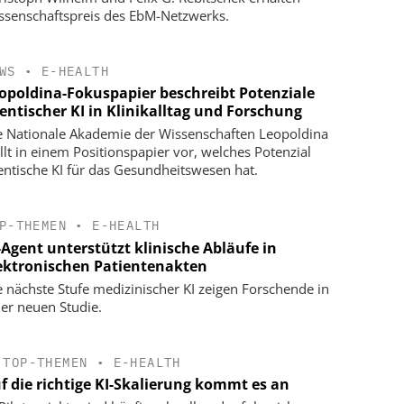
ssenschaftspreis des EbM-Netzwerks.
WS
•
E-HEALTH
opoldina-Fokuspapier beschreibt Potenziale
entischer KI in Klinikalltag und Forschung
e Nationale Akademie der Wissenschaften Leopoldina
ellt in einem Positionspapier vor, welches Potenzial
entische KI für das Gesundheitswesen hat.
P-THEMEN
•
E-HEALTH
-Agent unterstützt klinische Abläufe in
ektronischen Patientenakten
e nächste Stufe medizinischer KI zeigen Forschende in
ner neuen Studie.
TOP-THEMEN
•
E-HEALTH
f die richtige KI-Skalierung kommt es an