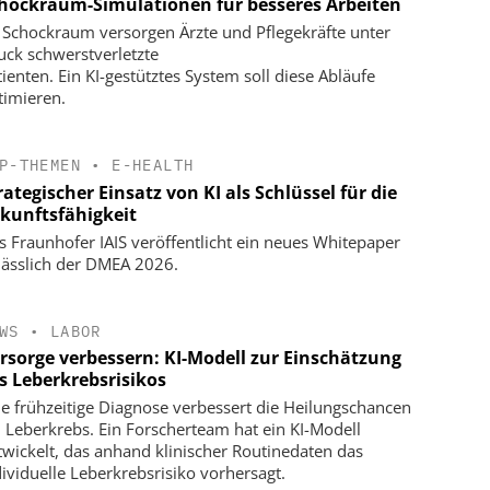
hockraum-Simulationen für besseres Arbeiten
 Schockraum versorgen Ärzte und Pflegekräfte unter
uck schwerstverletzte
tienten. Ein KI-gestütztes System soll diese Abläufe
timieren.
P-THEMEN
•
E-HEALTH
rategischer Einsatz von KI als Schlüssel für die
kunftsfähigkeit
s Fraunhofer IAIS veröffentlicht ein neues Whitepaper
lässlich der DMEA 2026.
WS
•
LABOR
rsorge verbessern: KI-Modell zur Einschätzung
s Leberkrebsrisikos
ne frühzeitige Diagnose verbessert die Heilungschancen
i Leberkrebs. Ein Forscherteam hat ein KI-Modell
twickelt, das anhand klinischer Routinedaten das
dividuelle Leberkrebsrisiko vorhersagt.