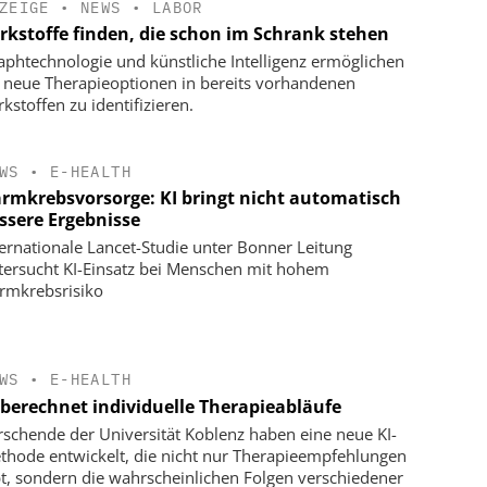
ZEIGE
•
NEWS
•
LABOR
rkstoffe finden, die schon im Schrank stehen
aphtechnologie und künstliche Intelligenz ermöglichen
, neue Therapieoptionen in bereits vorhandenen
kstoffen zu identifizieren.
WS
•
E-HEALTH
rmkrebsvorsorge: KI bringt nicht automatisch
ssere Ergebnisse
ternationale Lancet-Studie unter Bonner Leitung
tersucht KI-Einsatz bei Menschen mit hohem
rmkrebsrisiko
WS
•
E-HEALTH
 berechnet individuelle Therapieabläufe
rschende der Universität Koblenz haben eine neue KI-
thode entwickelt, die nicht nur Therapieempfehlungen
bt, sondern die wahrscheinlichen Folgen verschiedener