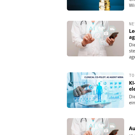
Wi
NE
Le
ag
Di
st
ag
TO
KI
el
Di
ei
Au