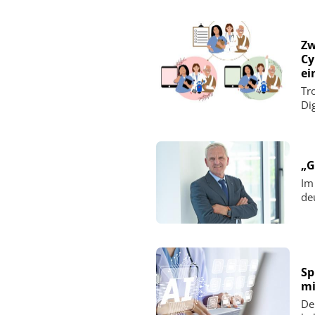
Zw
Cy
ei
Tro
Di
„G
Im
de
Sp
mi
De