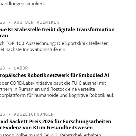
handlungen simuliert.
WS
•
AUS DEN KLINIKEN
ue KI-Stabsstelle treibt digitale Transformation
ran
ch TOP-100-Auszeichnung: Die Sportklinik Hellersen
tet nächste Innovationsstufe ein.
WS
•
LABOR
ropäisches Robotiknetzwerk für Embodied AI
t der CORE-Labs-Initiative baut die TU Clausthal mit
rtnern in Rumänien und Rostock eine verteilte
borplattform für humanoide und kognitive Robotik auf.
WS
•
AUSZEICHNUNGEN
vid-Sackett-Preis 2026 für Forschungsarbeiten
r Evidenz von KI im Gesundheitswesen
ristoph Wilhelm und Felix G. Rebitschek erhalten