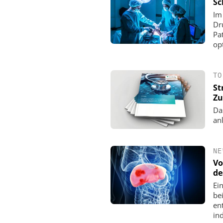
Sc
Im
Dr
Pa
op
TO
St
Zu
Da
an
NE
Vo
de
Ei
be
en
in