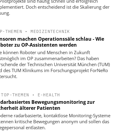
-Pilotprojekte sind häufig schnell und erfolgreich
plementiert. Doch entscheidend ist die Skalierung der
sung.
P-THEMEN
•
MEDIZINTECHNIK
nsoren machen Operationssäle schlau - Wie
boter zu OP-Assistenten werden
e können Roboter und Menschen in Zukunft
stmöglich im OP zusammenarbeiten? Das haben
rschende der Technischen Universität München (TUM)
d des TUM Klinikums im Forschungsprojekt ForNeRo
tersucht.
TOP-THEMEN
•
E-HEALTH
darbasiertes Bewegungsmonitoring zur
cherheit älterer Patienten
derne radarbasierte, kontaktlose Monitoring‑Systeme
kennen kritische Bewegungen anonym und sollen das
legepersonal entlasten.