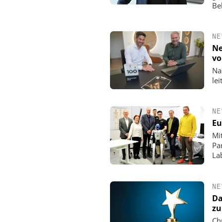
Be
NE
Ne
vo
Na
lei
NE
Eu
Mi
Pa
La
NE
Da
zu
Ch