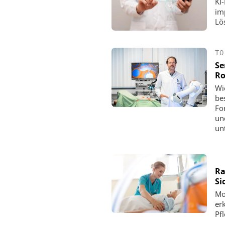
KI
im
Lö
TO
Se
Ro
Wi
be
Fo
un
un
Ra
Si
Mo
er
Pf