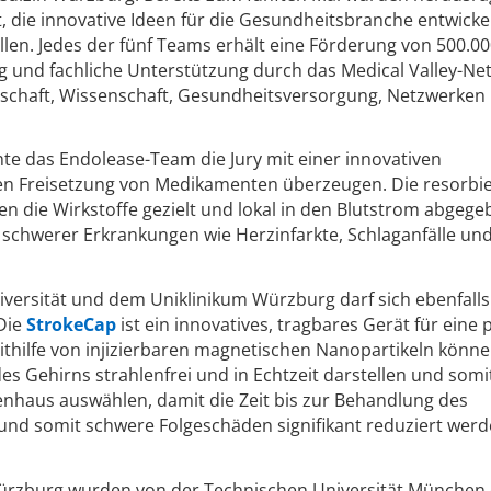
 die innovative Ideen für die Gesundheitsbranche entwicke
llen. Jedes der fünf Teams erhält eine Förderung von 500.0
ng und fachliche Unterstützung durch das Medical Valley-Ne
rtschaft, Wissenschaft, Gesundheitsversorgung, Netzwerken
e das Endolease-Team die Jury mit einer innovativen
sen Freisetzung von Medikamenten überzeugen. Die resorbi
nen die Wirkstoffe gezielt und lokal in den Blutstrom abgeg
schwerer Erkrankungen wie Herzinfarkte, Schlaganfälle un
ersität und dem Uniklinikum Würzburg darf sich ebenfalls
Die
StrokeCap
ist ein innovatives, tragbares Gerät für eine 
Mithilfe von injizierbaren magnetischen Nanopartikeln könn
s Gehirns strahlenfrei und in Echtzeit darstellen und somi
nhaus auswählen, damit die Zeit bis zur Behandlung des
t und somit schwere Folgeschäden signifikant reduziert wer
rzburg wurden von der Technischen Universität München