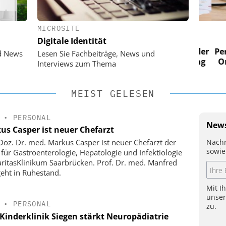
MICROSITE
 AG
EASY SOFTWARE AG
Digitale Identität
im
Digitalisierung im
n digitaler
Personalmanagement: Von digitaler
Perso
d News
Lesen Sie Fachbeiträge, News und
 Steuerung
Ordnung zur KI-fähigen Steuerung
Ordn
Interviews zum Thema
MEIST GELESEN
•
PERSONAL
News
us Casper ist neuer Chefarzt
Nachr
-Doz. Dr. med. Markus Casper ist neuer Chefarzt der
sowie
k für Gastroenterologie, Hepatologie und Infektiologie
ritasKlinikum Saarbrücken. Prof. Dr. med. Manfred
geht in Ruhestand.
Mit I
unse
•
PERSONAL
zu.
Kinderklinik Siegen stärkt Neuropädiatrie