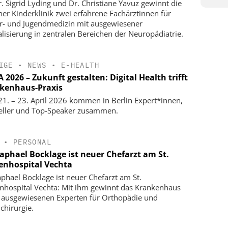
r. Sigrid Lyding und Dr. Christiane Yavuz gewinnt die
ner Kinderklinik zwei erfahrene Fachärztinnen für
r- und Jugendmedizin mit ausgewiesener
alisierung in zentralen Bereichen der Neuropädiatrie.
IGE
•
NEWS
•
E-HEALTH
2026 – Zukunft gestalten: Digital Health trifft
kenhaus-Praxis
1. – 23. April 2026 kommen in Berlin Expert*innen,
eller und Top-Speaker zusammen.
•
PERSONAL
Raphael Bocklage ist neuer Chefarzt am St.
enhospital Vechta
aphael Bocklage ist neuer Chefarzt am St.
nhospital Vechta: Mit ihm gewinnt das Krankenhaus
 ausgewiesenen Experten für Orthopädie und
chirurgie.