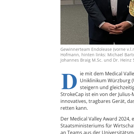
Gewinnerteam Endolease (vorne v.l.n.
Hofmann, hinten links: Michael Barto
Johannes Braig M.Sc. und Dr. Heinz 
D
ie mit dem Medical Val
Uniklinikum Würzburg (U
steigern und gleichzeit
StrokeCap ist ein von der Juliu
innovatives, tragbares Gerät, da
retten kann.
Der Medical Valley Award 2024, 
Staatsministeriums für Wirtschaf
an Teams aus der Universitätsm