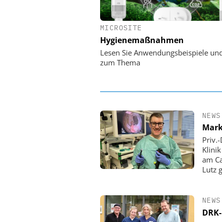
MICROSITE
EASY SOFTWARE
Hygienemaßnahmen
Digitalisierung 
Personalmanagement: Vo
Lesen Sie Anwendungsbeispiele un
Ordnung zur KI-fähigen
zum Thema
NEWS
Mark
Priv.
Klini
am Ca
Lutz 
NEWS
DRK-