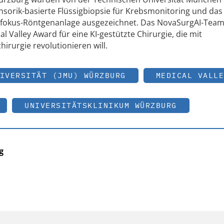
sorik-basierte Flüssigbiopsie für Krebsmonitoring und da
ienfokus-Röntgenanlage ausgezeichnet. Das NovaSurgAI-Tea
l Valley Award für eine KI-gestützte Chirurgie, die mit
rurgie revolutionieren will.
IVERSITÄT (JMU) WÜRZBURG
MEDICAL VALLE
UNIVERSITÄTSKLINIKUM WÜRZBURG
g