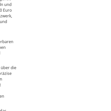
ln und
00 Euro
tzwerk,
 und
erbaren
eben
d
 über die
präzise
en
t
den
 das