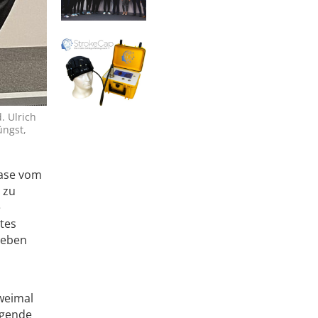
. Ulrich
üngst,
ease vom
 zu
e
tes
Leben
zweimal
agende