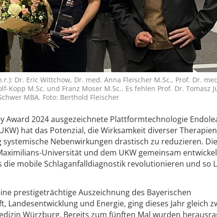
r.): Dr. Eric Wittchow, Dr. med. Anna Fleischer M.Sc., Prof. Dr. med
lf-Kopp M.Sc. und Franz Moser M.Sc.. Es fehlen Prof. Dr. Tomasz J
Schwer MBA. Foto: Berthold Fleischer
ley Award 2024 ausgezeichnete Plattformtechnologie Endol
KW) hat das Potenzial, die Wirksamkeit diverser Therapien
ig systemische Nebenwirkungen drastisch zu reduzieren. Di
s-Maximilians-Universität und dem UKW gemeinsam entwickel
s die mobile Schlaganfalldiagnostik revolutionieren und so 
eine prestigeträchtige Auszeichnung des Bayerischen
t, Landesentwicklung und Energie, ging dieses Jahr gleich 
edizin Würzburg. Bereits zum fünften Mal wurden herausr