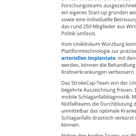
Forschungsteams ausgezeichnet,
ein eigenes Start-up gründen wo
sowie eine individuelle Betreuu
das rund 250 Mitglieder aus Wi
Politik umfasst.
Vom Uniklinikum Würzburg konnt
Plattformtechnologie zur präzi
arteriellen Implantate
, mit de
werden, können die Behandlung 
Krebserkrankungen verbessern.
Das StrokeCap-Team von der Univ
begehrte Auszeichnung freuen. 
mobile Schlaganfalldiagnostik. 
Notfallteams die Durchblutung de
unmittelbar das optimale Kranke
Schlaganfalls drastisch verkürz
können.
Neben den beiden Teams aus Wü