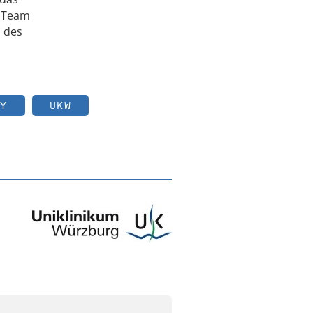
s Team
m des
Y
UKW