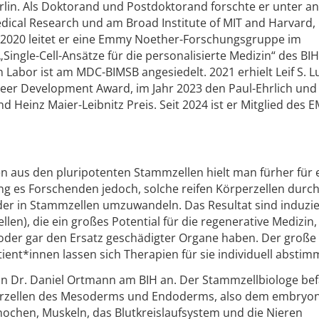
erlin. Als Doktorand und Postdoktorand forschte er unter 
dical Research und am Broad Institute of MIT and Harvard, 
2020 leitet er eine Emmy Noether-Forschungsgruppe im
ngle-Cell-Ansätze für die personalisierte Medizin“ des BIH
 Labor ist am MDC-BIMSB angesiedelt. 2021 erhielt Leif S. 
eer Development Award, im Jahr 2023 den Paul-Ehrlich und
Heinz Maier-Leibnitz Preis. Seit 2024 ist er Mitglied des 
en aus den pluripotenten Stammzellen hielt man fürher für 
ng es Forschenden jedoch, solche reifen Körperzellen durch
der in Stammzellen umzuwandeln. Das Resultat sind induzie
len), die ein großes Potential für die regenerative Medizin,
oder gar den Ersatz geschädigter Organe haben. Der große V
ient*innen lassen sich Therapien für sie individuell abstim
on Dr. Daniel Ortmann am BIH an. Der Stammzellbiologe bef
erzellen des Mesoderms und Endoderms, also dem embryo
nochen, Muskeln, das Blutkreislaufsystem und die Nieren