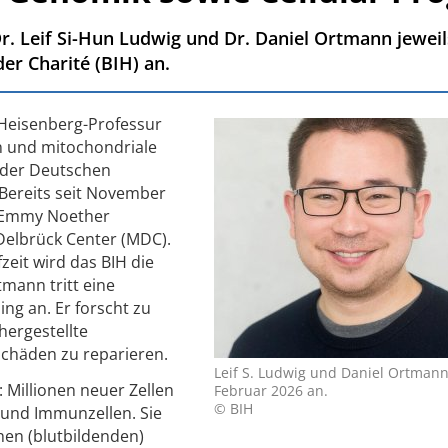
Dr. Leif Si-Hun Ludwig und Dr. Daniel Ortmann jewei
der Charité (BIH) an.
e Heisenberg-Professur
 und mitochondriale
 der Deutschen
Bereits seit November
e Emmy Noether
elbrück Center (MDC).
zeit wird das BIH die
tmann tritt eine
ng an. Er forscht zu
hergestellte
chäden zu reparieren.
Leif S. Ludwig und Daniel Ortmann
: Millionen neuer Zellen
Februar 2026 an.
© BIH
- und Immunzellen. Sie
en (blutbildenden)