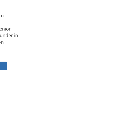
lm.
Senior
ounder in
on