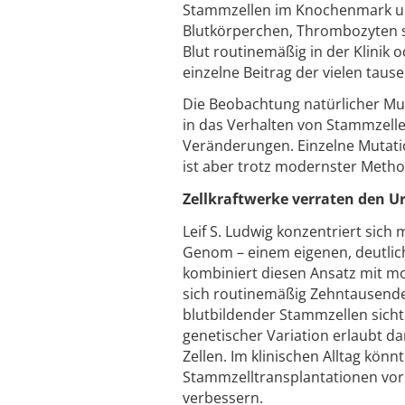
Stammzellen im Knochenmark und
Blutkörperchen, Thrombozyten so
Blut routinemäßig in der Klinik 
einzelne Beitrag der vielen tau
Die Beobachtung natürlicher Mu
in das Verhalten von Stammzelle
Veränderungen. Einzelne Mutatio
ist aber trotz modernster Method
Zellkraftwerke verraten den Ur
Leif S. Ludwig konzentriert sich
Genom – einem eigenen, deutlich
kombiniert diesen Ansatz mit m
sich routinemäßig Zehntausende 
blutbildender Stammzellen sicht
genetischer Variation erlaubt 
Zellen. Im klinischen Alltag könn
Stammzelltransplantationen vorh
verbessern.