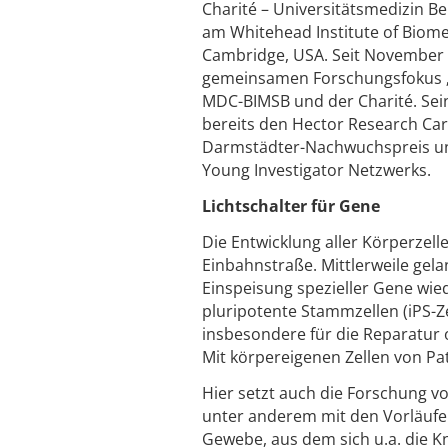
Charité – Universitätsmedizin B
am Whitehead Institute of Biome
Cambridge, USA. Seit November 
gemeinsamen Forschungsfokus „Si
MDC-BIMSB und der Charité. Sein
bereits den Hector Research Car
Darmstädter-Nachwuchspreis und 
Young Investigator Netzwerks.
Lichtschalter für Gene
Die Entwicklung aller Körperzell
Einbahnstraße. Mittlerweile gela
Einspeisung spezieller Gene wie
pluripotente Stammzellen (iPS-Zel
insbesondere für die Reparatur 
Mit körpereigenen Zellen von Pat
Hier setzt auch die Forschung v
unter anderem mit den Vorläuf
Gewebe, aus dem sich u.a. die K