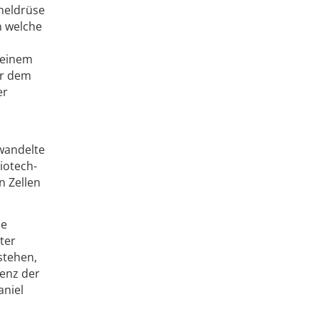
heldrüse
n welche
 einem
er dem
er
ewandelte
iotech-
n Zellen
ie
ter
rstehen,
lenz der
aniel