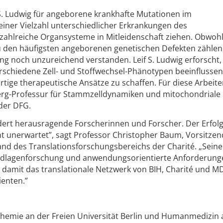
 S. Ludwig für angeborene krankhafte Mutationen im
iner Vielzahl unterschiedlicher Erkrankungen des
zahlreiche Organsysteme in Mitleidenschaft ziehen. Obwoh
 den häufigsten angeborenen genetischen Defekten zählen,
ng noch unzureichend verstanden. Leif S. Ludwig erforscht,
schiedene Zell- und Stoffwechsel-Phänotypen beeinflussen
rtige therapeutische Ansätze zu schaffen. Für diese Arbeite
nberg-Professur für Stammzelldynamiken und mitochondriale
der DFG.
rt herausragende Forscherinnen und Forscher. Der Erfolg 
ht unerwartet”, sagt Professor Christopher Baum, Vorsitzen
nd des Translationsforschungsbereichs der Charité. „Seine
undlagenforschung und anwendungsorientierte Anforderunge
 damit das translationale Netzwerk von BIH, Charité und 
ienten.”
ochemie an der Freien Universität Berlin und Humanmedizin 