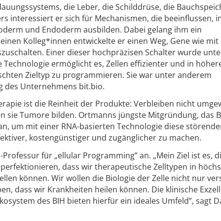
auungssystems, die Leber, die Schilddrüse, die Bauchspeic
 interessiert er sich für Mechanismen, die beeinflussen, i
soderm und Endoderm ausbilden. Dabei gelang ihm ein
 seinen Kolleg*innen entwickelte er einen Weg, Gene wie mit
uszuschalten. Einer dieser hochpräzisen Schalter wurde unt
Technologie ermöglicht es, Zellen effizienter und in höher
nschten Zieltyp zu programmieren. Sie war unter anderem
 des Unternehmens bit.bio.
erapie ist die Reinheit der Produkte: Verbleiben nicht umg
n sie Tumore bilden. Ortmanns jüngste Mitgründung, das B
 an, um mit einer RNA-basierten Technologie diese störende
fektiver, kostengünstiger und zugänglicher zu machen.
Professur für „ellular Programming” an. „Mein Ziel ist es, d
perfektionieren, dass wir therapeutische Zelltypen in höchs
ellen können. Wir wollen die Biologie der Zelle nicht nur ve
en, dass wir Krankheiten heilen können. Die klinische Exzel
kosystem des BIH bieten hierfür ein ideales Umfeld”, sagt D