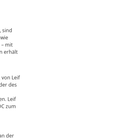
l
 sind
 wie
 – mit
n erhält
von Leif
der des
n. Leif
MDC zum
an der