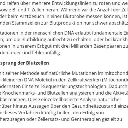
 reifen über mehrere Entwicklungslinien zu roten und we
wie B- und T-Zellen heran. Während wir die Anzahl der Zel
oder beim Arztbesuch in einer Blutprobe messen können, ist
senden Stammzellen zur Blutproduktion nur schwer abschätz
tationen in der menschlichen DNA erlaubt fundamentale Ei
n, um die Blutbildung aufrecht zu erhalten, oder bei krankh
nen in unserem Erbgut mit drei Milliarden Basenpaaren zu
en teuer und fehleranfällig.
sprung der Blutzellen
 mit seiner Methode auf natürliche Mutationen im mitochond
 kleineren DNA-Molekül in den Zellkraftwerken (Mitochondr
odernsten Einzelzell-Sequenzierungstechnologien. Dadurch
Knochenmarks- und Blutzellen analysieren und die Aktivit
bar machen. Diese einzelzellbasierte Analyse natürlicher
darüber hinaus Aussagen über den Gesundheitszustand einz
te dieses Verfahren künftig helfen, den Erfolg von
erzusagen oder Zellersatz- und Gentherapien gezielt zu