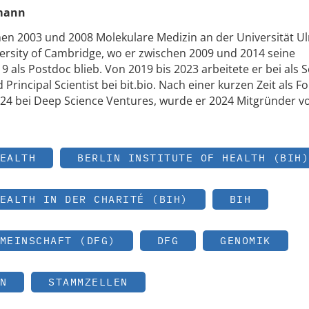
tmann
en 2003 und 2008 Molekulare Medizin an der Universität U
ersity of Cambridge, wo er zwischen 2009 und 2014 seine
9 als Postdoc blieb. Von 2019 bis 2023 arbeitete er bei als 
 Principal Scientist bei bit.bio. Nach einer kurzen Zeit als F
24 bei Deep Science Ventures, wurde er 2024 Mitgründer v
EALTH
BERLIN INSTITUTE OF HEALTH (BIH)
EALTH IN DER CHARITÉ (BIH)
BIH
MEINSCHAFT (DFG)
DFG
GENOMIK
N
STAMMZELLEN