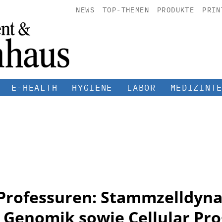
NEWS
TOP-THEMEN
PRODUKTE
PRIN
E-HEALTH
HYGIENE
LABOR
MEDIZINT
-Professuren: Stammzelldyn
 Genomik sowie Cellular P