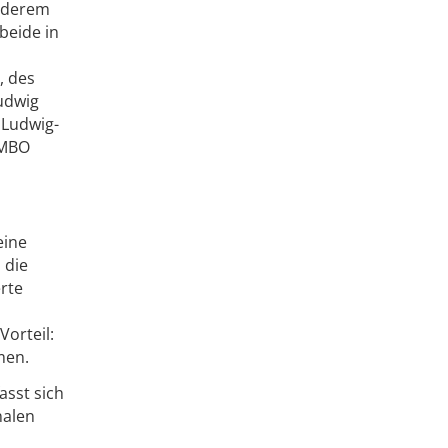
anderem
beide in
, des
Ludwig
 Ludwig-
EMBO
eine
 die
rte
orteil:
men.
asst sich
nalen