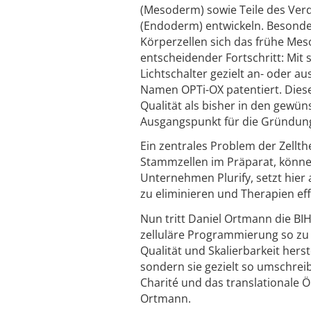
(Mesoderm) sowie Teile des Verd
(Endoderm) entwickeln. Besonders
Körperzellen sich das frühe Me
entscheidender Fortschritt: Mit
Lichtschalter gezielt an- oder a
Namen OPTi-OX patentiert. Diese 
Qualität als bisher in den gewü
Ausgangspunkt für die Gründung
Ein zentrales Problem der Zellth
Stammzellen im Präparat, könne
Unternehmen Plurify, setzt hier
zu eliminieren und Therapien ef
Nun tritt Daniel Ortmann die BIH-
zelluläre Programmierung so zu 
Qualität und Skalierbarkeit herst
sondern sie gezielt so umschreib
Charité und das translationale Ö
Ortmann.