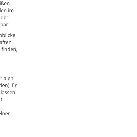
ißen
len im
 der
bar.
nblicke
aften
 finden,
rialen
ien). Er
 lassen
ät
elner