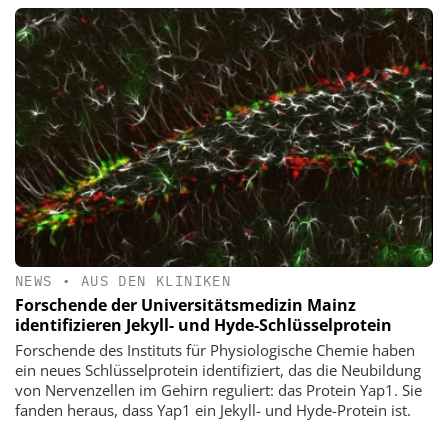
NEWS
•
AUS DEN KLINIKEN
Forschende der Universitätsmedizin Mainz
identifizieren Jekyll- und Hyde-Schlüsselprotein
Forschende des Instituts für Physiologische Chemie haben
ein neues Schlüsselprotein identifiziert, das die Neubildung
von Nervenzellen im Gehirn reguliert: das Protein Yap1. Sie
fanden heraus, dass Yap1 ein Jekyll- und Hyde-Protein ist.