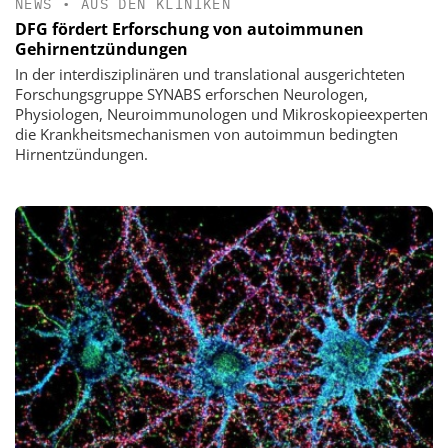
NEWS
•
AUS DEN KLINIKEN
DFG fördert Erforschung von autoimmunen
Gehirnentzündungen
In der interdisziplinären und translational ausgerichteten
Forschungsgruppe SYNABS erforschen Neurologen,
Physiologen, Neuroimmunologen und Mikroskopieexperten
die Krankheitsmechanismen von autoimmun bedingten
Hirnentzündungen.