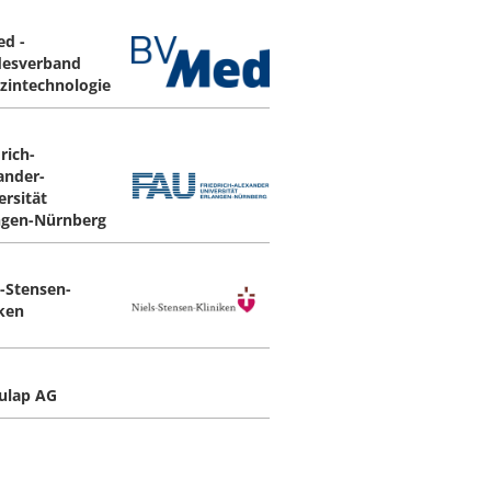
d -
esverband
zintechnologie
rich-
ander-
ersität
ngen-Nürnberg
s-Stensen-
iken
ulap AG