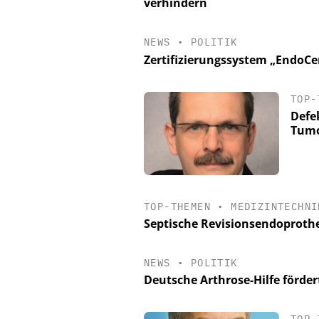
verhindern
NEWS
•
POLITIK
Zertifizierungssystem „EndoCe
TOP-
Defe
Tumo
TOP-THEMEN
•
MEDIZINTECHNI
Septische Revisionsendoproth
NEWS
•
POLITIK
Deutsche Arthrose-Hilfe förde