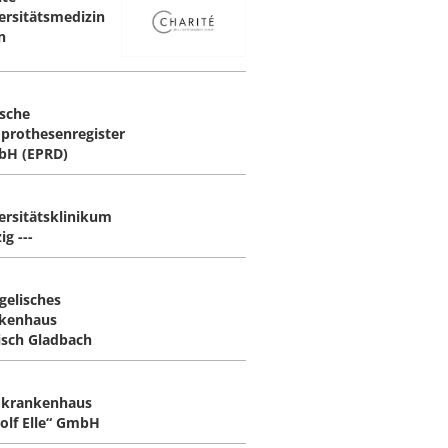
ersitätsmedizin
n
sche
prothesenregister
H (EPRD)
ersitätsklinikum
ig ---
gelisches
kenhaus
isch Gladbach
krankenhaus
olf Elle“ GmbH