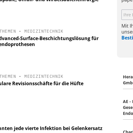
Mit 
unse
THEMEN
•
MEDIZINTECHNIK
Bes
dvanced-Surface-Beschichtungslösung für
endoprothesen
THEMEN
•
MEDIZINTECHNIK
Hera
Gmb
lare Revisionsschäfte für die Hüfte
AE -
Gesel
Endo
nten jede vierte Infektion bei Gelenkersatz
Char