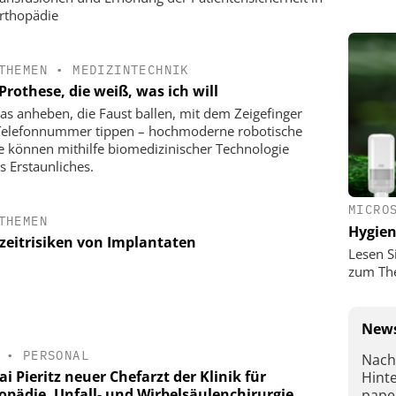
rthopädie
THEMEN
•
MEDIZINTECHNIK
Prothese, die weiß, was ich will
las anheben, die Faust ballen, mit dem Zeigefinger
Telefonnummer tippen – hochmoderne robotische
 können mithilfe biomedizinischer Technologie
s Erstaunliches.
MICRO
THEMEN
Hygie
zeitrisiken von Implantaten
Lesen S
zum Th
News
•
PERSONAL
Nach
ai Pieritz neuer Chefarzt der Klinik für
Hint
opädie, Unfall- und Wirbelsäulenchirurgie
pape