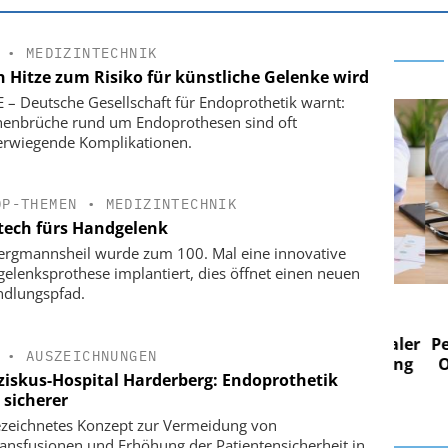
•
MEDIZINTECHNIK
 Hitze zum Risiko für künstliche Gelenke wird
E – Deutsche Gesellschaft für Endoprothetik warnt:
enbrüche rund um Endoprothesen sind oft
rwiegende Komplikationen.
OP-THEMEN
•
MEDIZINTECHNIK
tech fürs Handgelenk
rgmannsheil wurde zum 100. Mal eine innovative
elenksprothese implantiert, dies öffnet einen neuen
dlungspfad.
 AG
EASY SOFTWARE AG
im
Digitalisierung im
n digitaler
Personalmanagement: Von digitaler
Perso
•
AUSZEICHNUNGEN
 Steuerung
Ordnung zur KI-fähigen Steuerung
Ordn
ziskus-Hospital Harderberg: Endoprothetik
 sicherer
zeichnetes Konzept zur Vermeidung von
ransfusionen und Erhöhung der Patientensicherheit in