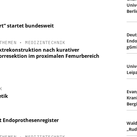
Univ
Berli
rt“ startet bundesweit
Deut
Endo
THEMEN
•
MEDIZINTECHNIK
gGmb
ktrekonstruktion nach kurativer
rresektion im proximalen Femurbereich
Univ
Leipz
K
Evan
etik
Kran
Berg
rt Endoprothesenregister
Wald
„Rud