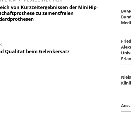
THEMEN
•
MEDIZINTECHNIK
leich von Kurzzeitergebnissen der MiniHip-
BVMe
schaftprothese zu zementfreien
Bund
dardprothesen
Medi
Fried
K
Alex
nd Qualität beim Gelenkersatz
Univ
Erla
Niel
Klin
Aesc