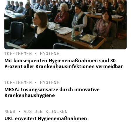
TOP-THEMEN
•
HYGIENE
Mit konsequenten Hygienemaßnahmen sind 30
Prozent aller Krankenhausinfektionen vermeidbar
TOP-THEMEN
•
HYGIENE
MRSA: Lösungsansätze durch innovative
Krankenhaushygiene
NEWS
•
AUS DEN KLINIKEN
UKL erweitert Hygienemaßnahmen