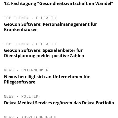
12. Fachtagung "Gesundheitswirtschaft im Wandel"
TOP-THEMEN
•
E-HEALTH
GeoCon Software: Personalmanagement für
Krankenhäuser
TOP-THEMEN
•
E-HEALTH
GeoCon Software: Spezialanbieter für
Dienstplanung meldet positive Zahlen
NEWS
•
UNTERNEHMEN
Nexus beteiligt sich an Unternehmen für
Pflegesoftware
NEWS
•
POLITIK
Dekra Medical Services ergänzen das Dekra Portfolio
NEWS
•
AUSZEICHNUNGEN