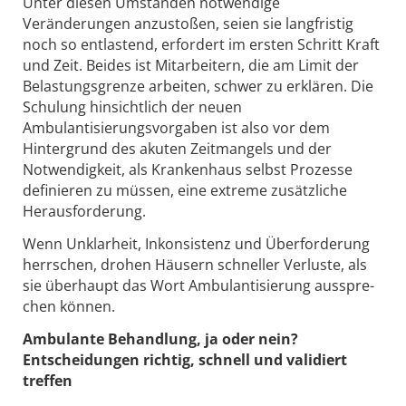
Unter diesen Umständen notwendige
Veränderungen anzustoßen, seien sie langfristig
noch so entlastend, erfordert im ersten Schritt Kraft
und Zeit. Beides ist Mitarbeitern, die am Limit der
Belastungsgrenze arbeiten, schwer zu erklären. Die
Schulung hinsichtlich der neuen
Ambulantisierungsvorgaben ist also vor dem
Hintergrund des akuten Zeitmangels und der
Notwendigkeit, als Krankenhaus selbst Prozesse
definieren zu müssen, eine extreme zusätzliche
Herausforderung.
Wenn Unkla­r­heit, Inkon­sis­tenz und Über­for­de­rung
herr­schen, drohen Häusern schnel­ler Verluste, als
sie über­haupt das Wort Ambu­lan­ti­sie­rung ausspre­
chen können.
Ambulante Behandlung, ja oder nein?
Entscheidungen richtig, schnell und validiert
treffen