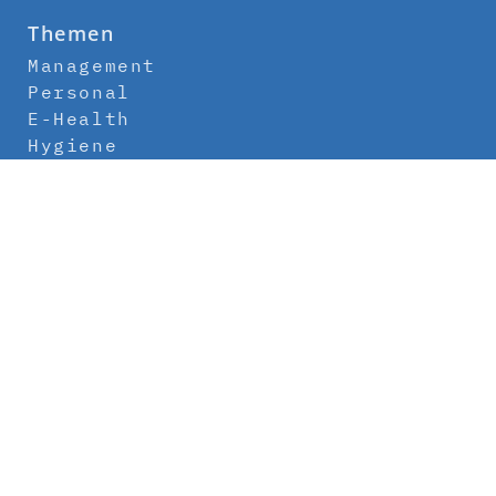
Themen
Management
Personal
E-Health
Hygiene
Labor
Medizintechnik
Klinikbau
Newsletter
Abo
Kontakt
Mediadaten
Über uns
Impressum