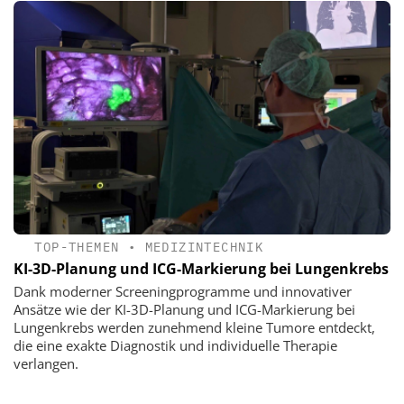
TOP-THEMEN
•
MEDIZINTECHNIK
KI-3D-Planung und ICG-Markierung bei Lungenkrebs
Dank moderner Screeningprogramme und innovativer
Ansätze wie der KI-3D-Planung und ICG-Markierung bei
Lungenkrebs werden zunehmend kleine Tumore entdeckt,
die eine exakte Diagnostik und individuelle Therapie
verlangen.