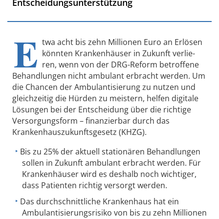
Entscheidungsunterstützung
E
twa acht bis zehn Milli­o­nen Euro an Erlösen
könnten Kran­ken­häu­ser in Zukunft verlie­
ren, wenn von der DRG-Reform betrof­fene
Behand­lun­gen nicht ambu­lant erbracht werden. Um
die Chancen der Ambu­lan­ti­sie­rung zu nutzen und
gleich­zei­tig die Hürden zu meis­tern, helfen digi­tale
Lösun­gen bei der Entschei­dung über die rich­tige
Versor­gungs­form – finan­zier­bar durch das
Krankenhauszukunftsgesetz (KHZG).
Bis zu 25% der aktuell stationären Behandlungen
sollen in Zukunft ambulant erbracht werden. Für
Krankenhäuser wird es deshalb noch wichtiger,
dass Patienten richtig versorgt werden.
Das durchschnittliche Krankenhaus hat ein
Ambulantisierungsrisiko von bis zu zehn Millionen