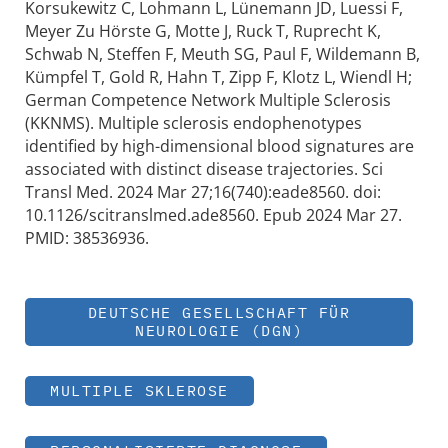
Korsukewitz C, Lohmann L, Lünemann JD, Luessi F,
Meyer Zu Hörste G, Motte J, Ruck T, Ruprecht K,
Schwab N, Steffen F, Meuth SG, Paul F, Wildemann B,
Kümpfel T, Gold R, Hahn T, Zipp F, Klotz L, Wiendl H;
German Competence Network Multiple Sclerosis
(KKNMS). Multiple sclerosis endophenotypes
identified by high-dimensional blood signatures are
associated with distinct disease trajectories. Sci
Transl Med. 2024 Mar 27;16(740):eade8560. doi:
10.1126/scitranslmed.ade8560. Epub 2024 Mar 27.
PMID: 38536936.
DEUTSCHE GESELLSCHAFT FÜR
NEUROLOGIE (DGN)
MULTIPLE SKLEROSE