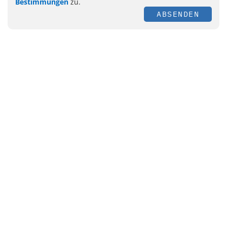
Bestimmungen
zu.
ABSENDEN
Themen
Management
Personal
E-Health
Hygiene
Labor