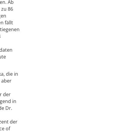
en. Ab
 zu 86
gen
 fällt
stiegenen
8
sdaten
ute
a, die in
t aber
r der
gend in
de Dr.
zent der
ce of