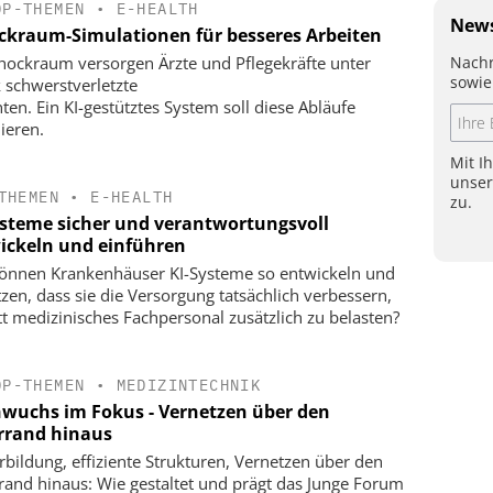
OP-THEMEN
•
E-HEALTH
News
ckraum-Simulationen für besseres Arbeiten
Nachr
hockraum versorgen Ärzte und Pflegekräfte unter
sowie
 schwerstverletzte
nten. Ein KI-gestütztes System soll diese Abläufe
ieren.
Mit I
unse
THEMEN
•
E-HEALTH
zu.
ysteme sicher und verantwortungsvoll
ickeln und einführen
önnen Krankenhäuser KI-Systeme so entwickeln und
tzen, dass sie die Versorgung tatsächlich verbessern,
tt medizinisches Fachpersonal zusätzlich zu belasten?
OP-THEMEN
•
MEDIZINTECHNIK
wuchs im Fokus - Vernetzen über den
errand hinaus
rbildung, effiziente Strukturen, Vernetzen über den
rrand hinaus: Wie gestaltet und prägt das Junge Forum