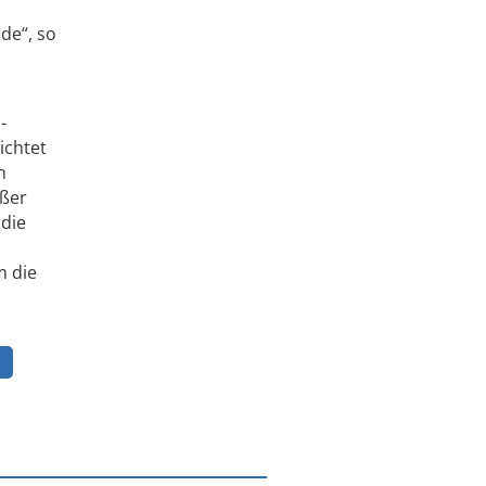
de“, so
-
ichtet
n
oßer
 die
m die