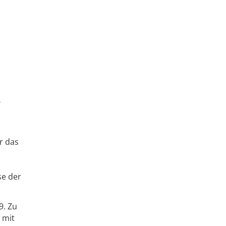
r
r das
se der
9. Zu
 mit