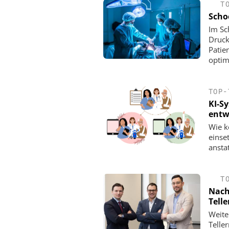
T
Scho
Im Sc
Druck
Patie
optim
TOP-
KI-S
entw
Wie k
einse
ansta
T
Nach
Tell
Weite
Telle