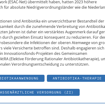
ork (ESAC-Net) übermittelt haben, hatten 2023 höhere
ch für absolute Niedrigverordnungsländer wie die Niederlan
ktionen sind Antibiotika ein unverzichtbarer Bestandteil der
irksamkeit durch die zunehmende Verbreitung von Antibiotika
tzten Jahren ist daher ein verstärktes Augenmerk darauf ger
 durch gezielten Einsatz konsequent zu reduzieren. Für de
insbesondere die Infektionen der oberen Atemwege von gr
 viele Versicherte betroffen sind. Deshalb engagieren sich
 in Innovationsfonds-Projekten des Gemeinsamen
tRA (Elektive Förderung Rationaler Antibiotikatherapie), u
tionalen Verordnungsentscheidung zu unterstützen.
BIOTIKAANWENDUNG
ANTIBIOTIKA-THERAPIE
ASSENÄRZTLICHE VERSORGUNG (ZI)