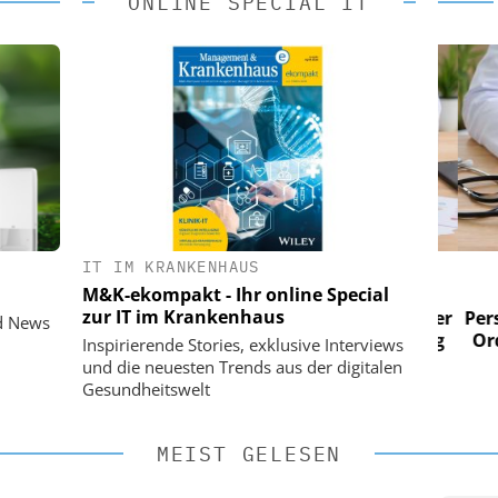
ONLINE SPECIAL IT
IT IM KRANKENHAUS
 AG
EASY SOFTWARE AG
M&K-ekompakt - Ihr online Special
im
Digitalisierung im
zur IT im Krankenhaus
n digitaler
Personalmanagement: Von digitaler
Perso
d News
 Steuerung
Ordnung zur KI-fähigen Steuerung
Ordn
Inspirierende Stories, exklusive Interviews
und die neuesten Trends aus der digitalen
Gesundheitswelt
MEIST GELESEN