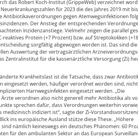
ch das Robert Koch-Institut (GrippeWeb) verzeichnet word
Neuerkrankungszahlen für 2023 die des Jahres 2019 mit bis
Die Antibiotikaverordnungen gegen Atemwegsinfektionen fol
sinzidenzen. Der Anstieg der entsprechenden Verordnungen
bachteten Inzidenzanstiege. Vielmehr zeigen die parallel ge
-reaktives Protein (+7 Prozent) bzw. auf Streptokokken (+1
ntscheidung sorgfältig abgewogen worden ist. Das sind die
ellen Auswertung der vertragsärztlichen Arzneiverordnung
das Zentralinstitut für die kassenärztliche Versorgung (Zi) he
änderte Krankheitslast ist die Tatsache, dass zwar Antibiotik
n eingesetzt werden, häufiger verordnet worden sind, nich
komplizierten Harnwegsinfekten eingesetzt werden. „Die
rzte verordnen also nicht generell mehr Antibiotika als vo
unkte sprechen dafür, dass Verordnungen weiterhin vorwie
s medizinisch indiziert ist“, sagte der Zi-Vorstandsvorsitzen
 Blick ins europäische Ausland stütze diese These. „Höhere
 sind nämlich keineswegs ein deutsches Phänomen: 60 Pro
aten für den ambulanten Sektor an das European Surveillan