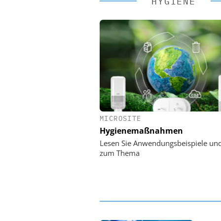
HYGIENE
MICROSITE
EASY SOFTWARE
Hygienemaßnahmen
Digitalisierung 
Personalmanagement: Vo
Lesen Sie Anwendungsbeispiele un
Ordnung zur KI-fähigen
zum Thema