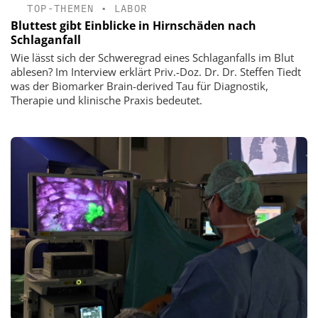
TOP-THEMEN
•
LABOR
Bluttest gibt Einblicke in Hirnschäden nach
Schlaganfall
Wie lässt sich der Schweregrad eines Schlaganfalls im Blut
ablesen? Im Interview erklärt Priv.-Doz. Dr. Dr. Steffen Tiedt
was der Biomarker Brain-derived Tau für Diagnostik,
Therapie und klinische Praxis bedeutet.