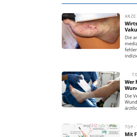
ANZE
Wirt
Vaku
Die a
mediz
fehle
indizi
T
Wer 
Wun
EASY SOFTWARE
Die V
Digitalisierung 
Wunde
Personalmanagement: Vo
ärztl
Ordnung zur KI-fähigen
TOP-
Mit 