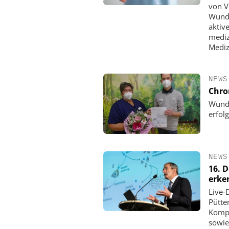
von V
Wunde
aktive
mediz
Mediz
NEWS
Chro
Wunde
erfolg
NEWS
16. 
erke
Live-
Pütte
Kompr
sowie 