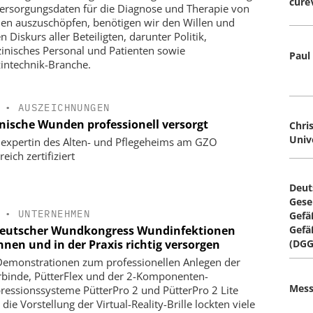
cure
ersorgungsdaten für die Diagnose und Therapie von
n auszuschöpfen, benötigen wir den Willen und
n Diskurs aller Beteiligten, darunter Politik,
inisches Personal und Patienten sowie
Paul
intechnik-Branche.
•
AUSZEICHNUNGEN
nische Wunden professionell versorgt
Chri
Unive
xpertin des Alten- und Pflegeheims am GZO
reich zertifiziert
Deut
Gesel
•
UNTERNEHMEN
Gefä
Deutscher Wundkongress Wundinfektionen
Gefä
nnen und in der Praxis richtig versorgen
(DGG
Demonstrationen zum professionellen Anlegen der
rbinde, PütterFlex und der 2-Komponenten-
Mess
essionssysteme PütterPro 2 und PütterPro 2 Lite
die Vorstellung der Virtual-Reality-Brille lockten viele