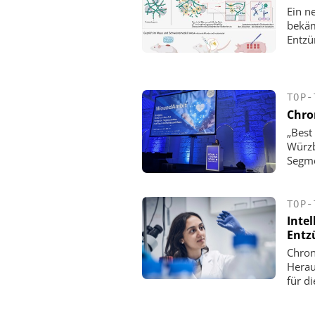
Ein n
bekäm
Entzü
TOP-
Chro
„Best
Würzb
Segme
TOP-
Intel
Entz
Chron
Herau
für d