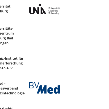
ersität
burg
ersitäts-
zentrum
burg Bad
ingen
iz-Institut für
merforschung
den e. V.
d -
esverband
zintechnologie
D GmbH