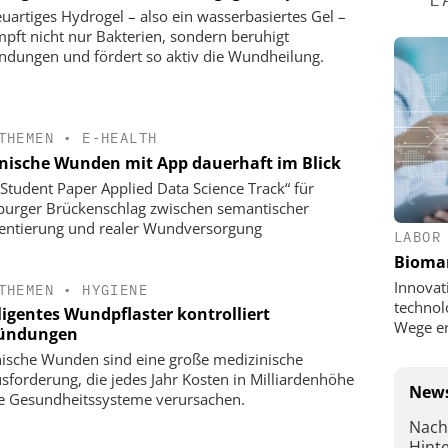
euartiges Hydrogel – also ein wasserbasiertes Gel –
pft nicht nur Bakterien, sondern beruhigt
ndungen und fördert so aktiv die Wundheilung.
THEMEN
•
E-HEALTH
nische Wunden mit App dauerhaft im Blick
 Student Paper Applied Data Science Track“ für
urger Brückenschlag zwischen semantischer
ntierung und realer Wundversorgung
LABOR
Bioma
Innovat
THEMEN
•
HYGIENE
technol
ligentes Wundpflaster kontrolliert
Wege e
ündungen
ische Wunden sind eine große medizinische
sforderung, die jedes Jahr Kosten in Milliardenhöhe
News
ie Gesundheitssysteme verursachen.
Nach
Hint