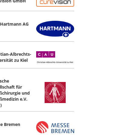
Vision GmbH
 Hartmann AG
stian-Albrechts-
rsität zu Kiel
sche
lschaft für
ßchirurgie und
ßmedizin e.V.
)
e Bremen