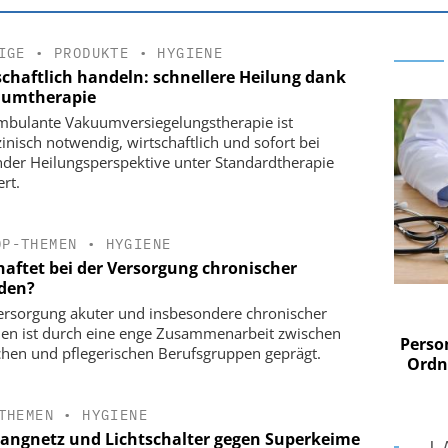
IGE
•
PRODUKTE
•
HYGIENE
schaftlich handeln: schnellere Heilung dank
umtherapie
mbulante Vakuumversiegelungstherapie ist
inisch notwendig, wirtschaftlich und sofort bei
nder Heilungsperspektive unter Standardtherapie
ert.
OP-THEMEN
•
HYGIENE
haftet bei der Versorgung chronischer
den?
 AG
EASY SOFTWARE AG
ersorgung akuter und insbesondere chronischer
im
Digitalisierung im
n ist durch eine enge Zusammenarbeit zwischen
n digitaler
Personalmanagement: Von digitaler
Perso
ichen und pflegerischen Berufsgruppen geprägt.
 Steuerung
Ordnung zur KI-fähigen Steuerung
Ordn
THEMEN
•
HYGIENE
Fangnetz und Lichtschalter gegen Superkeime
L