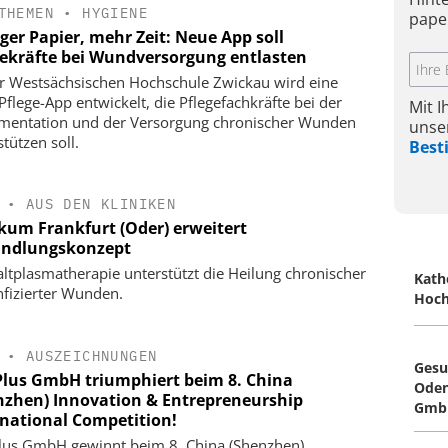
THEMEN
•
HYGIENE
pape
ger Papier, mehr Zeit: Neue App soll
gekräfte bei Wundversorgung entlasten
r Westsächsischen Hochschule Zwickau wird eine
Pflege-App entwickelt, die Pflegefachkräfte bei der
Mit 
entation und der Versorgung chronischer Wunden
unse
tützen soll.
Bes
•
AUS DEN KLINIKEN
ikum Frankfurt (Oder) erweitert
ndlungskonzept
altplasmatherapie unterstützt die Heilung chronischer
Kath
nfizierter Wunden.
Hoch
•
AUSZEICHNUNGEN
Gesu
Plus GmbH triumphiert beim 8. China
Oden
nzhen) Innovation & Entrepreneurship
Gmb
rnational Competition!
lus GmbH gewinnt beim 8. China (Shenzhen)