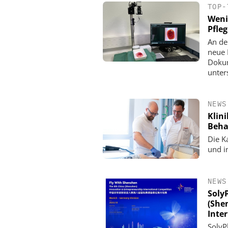
TOP-
Weni
Pfle
An de
neue 
Dokum
unters
NEWS
Klin
Beha
Die K
und i
NEWS
Soly
(She
Inte
SolyP