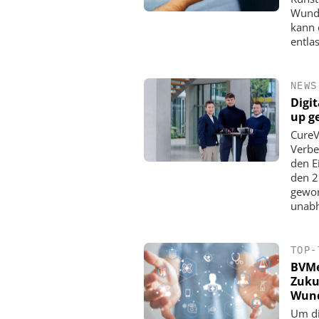
Wunde
kann 
entla
NEWS
Digi
up g
CureV
Verbe
den Ei
den 2
gewon
unabh
TOP-
BVMe
Zukun
Wund
Um di