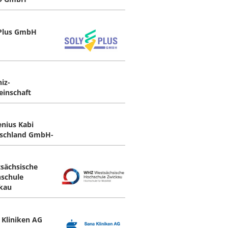
Plus GmbH
iz-
inschaft
enius Kabi
schland GmbH-
sächsische
schule
kau
 Kliniken AG