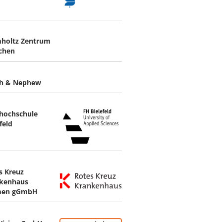
holtz Zentrum
chen
h & Nephew
hochschule
feld
s Kreuz
kenhaus
men gGmbH