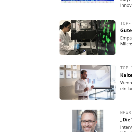
Innov
TOP-
Gute
Empa-
Milch
TOP-
Kalt
Wenn 
ein l
NEWS
„Die
Inter