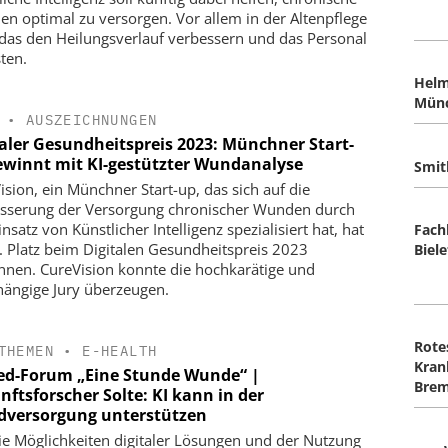
n optimal zu versorgen. Vor allem in der Altenpflege
das den Heilungsverlauf verbessern und das Personal
sten.
Helm
Mün
•
AUSZEICHNUNGEN
taler Gesundheitspreis 2023: Münchner Start-
ewinnt mit KI-gestützter Wundanalyse
Smit
ision, ein Münchner Start-up, das sich auf die
sserung der Versorgung chronischer Wunden durch
nsatz von Künstlicher Intelligenz spezialisiert hat, hat
Fach
. Platz beim Digitalen Gesundheitspreis 2023
Biele
nen. CureVision konnte die hochkarätige und
ängige Jury überzeugen.
Rote
THEMEN
•
E-HEALTH
Kran
d-Forum „Eine Stunde Wunde“ |
Bre
ftsforscher Solte: KI kann in der
versorgung unterstützen
e Möglichkeiten digitaler Lösungen und der Nutzung