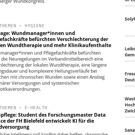
berger Wundkongress
Soly
THEMEN
•
HYGIENE
age: Wundmanager*innen und
gefachkräfte befürchten Verschlechterung der
len Wundtherapie und mehr Klinikaufenthalte
Leibn
anager*innen und Pflegefachkräfte befürchten
Geme
 die Neuregelungen im Verbandmittelbereich eine
hlechterung der lokalen Wundtherapie, eine längere
ngsdauer und komplexere Heilungsverläufe bei
Fres
hen mit chronischen Wunden sowie einen Anstieg
Deut
onärer Versorgungen und systemischen
iotikaverordnungen.
West
Hoch
THEMEN
•
E-HEALTH
Zwic
npflege: Student des Forschungsmaster Data
ce der FH Bielefeld entwickelt KI für die
versorgung
Sana
iche Intelligenz soll künftig dabei helfen, chronische