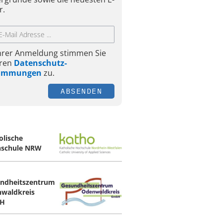
r.
Ihrer Anmeldung stimmen Sie
ren
Datenschutz-
timmungen
zu.
ABSENDEN
olische
schule NRW
ndheitszentrum
waldkreis
H