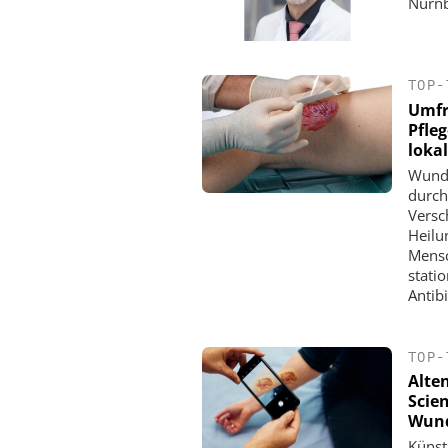
Nürn
TOP-
Umfr
Pfle
loka
Wundm
durch
Versc
Heilu
Mensc
stati
Antib
TOP-
Alte
Scien
Wund
Künstl