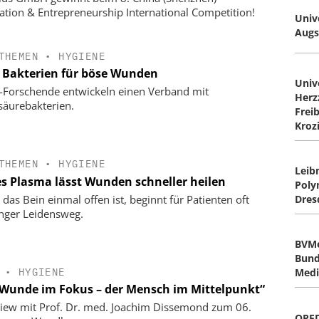
ation & Entrepreneurship International Competition!
Univ
Augs
THEMEN
•
HYGIENE
 Bakterien für böse Wunden
Univ
Forschende entwickeln einen Verband mit
Herz
säurebakterien.
Frei
Kroz
THEMEN
•
HYGIENE
Leibn
es Plasma lässt Wunden schneller heilen
Poly
das Bein einmal offen ist, beginnt für Patienten oft
Dres
anger Leidensweg.
BVMe
Bund
•
HYGIENE
Medi
 Wunde im Fokus – der Mensch im Mittelpunkt“
view mit Prof. Dr. med. Joachim Dissemond zum 06.
OPE