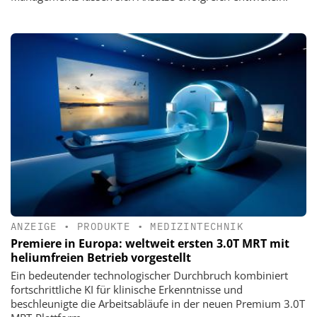
ANZEIGE
•
PRODUKTE
•
MEDIZINTECHNIK
Premiere in Europa: weltweit ersten 3.0T MRT mit
heliumfreien Betrieb vorgestellt
Ein bedeutender technologischer Durchbruch kombiniert
fortschrittliche KI für klinische Erkenntnisse und
beschleunigte die Arbeitsabläufe in der neuen Premium 3.0T