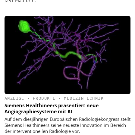
MRT-Plattform.
ANZEIGE
•
PRODUKTE
•
MEDIZINTECHNIK
Siemens Healthineers präsentiert neue
Angiographiesysteme mit KI
Auf dem diesjährigen Europäischen Radiologiekongress stellt
Siemens Healthineers seine neueste Innovation im Bereich
der interventionellen Radiologie vor.