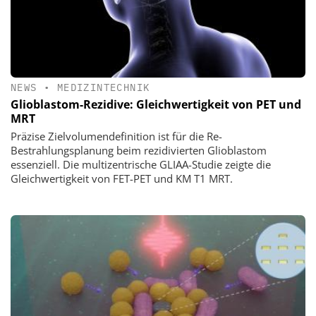
NEWS
•
MEDIZINTECHNIK
Glioblastom-Rezidive: Gleichwertigkeit von PET und
MRT
Präzise Zielvolumendefinition ist für die Re-
Bestrahlungsplanung beim rezidivierten Glioblastom
essenziell. Die multizentrische GLIAA-Studie zeigte die
Gleichwertigkeit von FET-PET und KM T1 MRT.