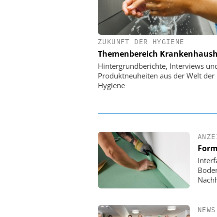
ZUKUNFT DER HYGIENE
EASY SOFTWARE
Themenbereich Krankenhaush
Digitalisierung 
Personalmanagement: Vo
Hintergrundberichte, Interviews un
Ordnung zur KI-fähigen
Produktneuheiten aus der Welt der
Hygiene
ANZE
Form
Inter
Boden
Nachh
NEWS