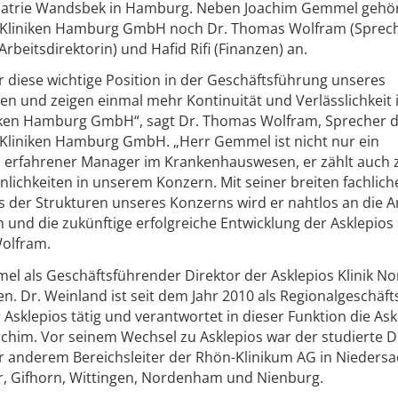
hiatrie Wandsbek in Hamburg. Neben Joachim Gemmel gehö
s Kliniken Hamburg GmbH noch Dr. Thomas Wolfram (Sprec
rbeitsdirektorin) und Hafid Rifi (Finanzen) an.
diese wichtige Position in der Geschäftsführung unseres
n und zeigen einmal mehr Kontinuität und Verlässlichkeit
iken Hamburg GmbH“, sagt Dr. Thomas Wolfram, Sprecher 
 Kliniken Hamburg GmbH. „Herr Gemmel ist nicht nur ein
 erfahrener Manager im Krankenhauswesen, er zählt auch 
ichkeiten in unserem Konzern. Mit seiner breiten fachlich
s der Strukturen unseres Konzerns wird er nahtlos an die A
und die zukünftige erfolgreiche Entwicklung der Asklepios 
Wolfram.
l als Geschäftsführender Direktor der Asklepios Klinik No
 Dr. Weinland ist seit dem Jahr 2010 als Regionalgeschäft
sklepios tätig und verantwortet in dieser Funktion die Ask
rchim. Vor seinem Wechsel zu Asklepios war der studierte 
r anderem Bereichsleiter der Rhön-Klinikum AG in Nieders
er, Gifhorn, Wittingen, Nordenham und Nienburg.