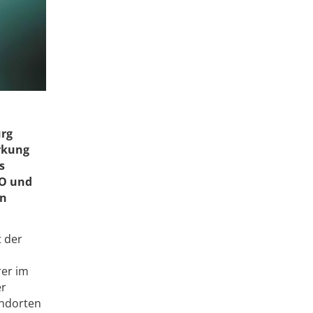
urg
irkung
s
EO und
en
t der
rer im
er
andorten