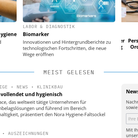
LABOR & DIAGNOSTIK
 AG
EASY SOFTWARE AG
ygiene
Biomarker
im
Digitalisierung im
n digitaler
Personalmanagement: Von digitaler
Perso
d
Innovationen und Hintergrundberichte zu
 Steuerung
Ordnung zur KI-fähigen Steuerung
Ordn
technologischen Fortschritten, die neue
Wege eröffnen
MEIST GELESEN
IGE
•
NEWS
•
KLINIKBAU
News
vollendet und hygienisch
Nachr
face, das weltweit tätige Unternehmen für
sowie
belagslösungen und führend im Bereich
altigkeit, präsentiert den Nora Hygiene-Faltsockel
Mit I
•
AUSZEICHNUNGEN
unse