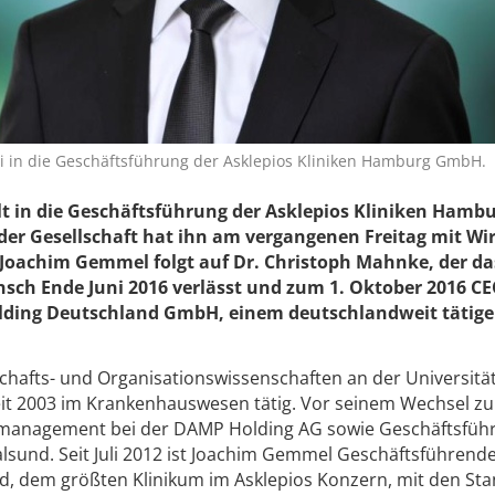
i in die Geschäftsführung der Asklepios Kliniken Hamburg GmbH.
 in die Geschäftsführung der Asklepios Kliniken Hamb
der Gesellschaft hat ihn am vergangenen Freitag mit W
t. Joachim Gemmel folgt auf Dr. Christoph Mahnke, der da
ch Ende Juni 2016 verlässt und zum 1. Oktober 2016 C
olding Deutschland GmbH, einem deutschlandweit tätig
hafts- und Organisationswissenschaften an der Universitä
t 2003 im Krankenhauswesen tätig. Vor seinem Wechsel zu
ikmanagement bei der DAMP Holding AG sowie Geschäftsfüh
sund. Seit Juli 2012 ist Joachim Gemmel Geschäftsführend
ord, dem größten Klinikum im Asklepios Konzern, mit den St