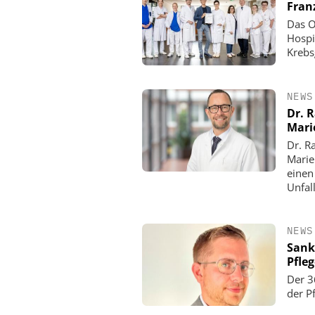
Fran
Das O
Hospi
Krebs
NEWS
Dr. 
Mari
Dr. R
Marie
einen
Unfall
NEWS
Sank
Pfle
Der 3
der P