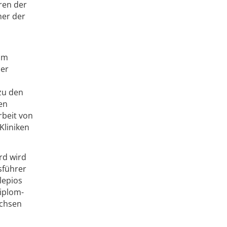
ren der
her der
 im
der
zu den
en
rbeit von
Kliniken
rd wird
sführer
lepios
Diplom-
achsen