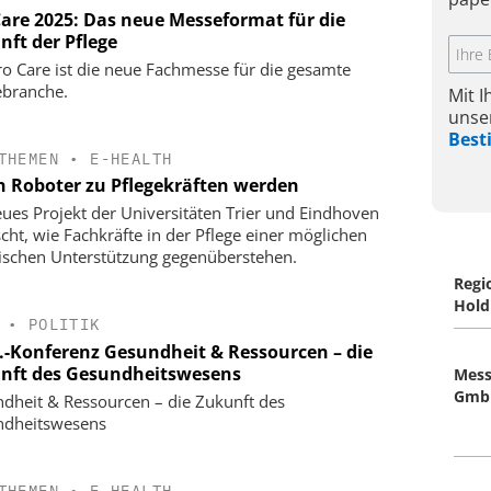
Care 2025: Das neue Messeformat für die
nft der Pflege
ro Care ist die neue Fachmesse für die gesamte
ebranche.
Mit 
unse
Bes
THEMEN
•
E-HEALTH
 Roboter zu Pflegekräften werden
eues Projekt der Universitäten Trier und Eindhoven
scht, wie Fachkräfte in der Pflege einer möglichen
ischen Unterstützung gegenüberstehen.
Regi
Hold
•
POLITIK
Z.-Konferenz Gesundheit & Ressourcen – die
nft des Gesundheitswesens
Mess
Gmb
dheit & Ressourcen – die Zukunft des
ndheitswesens
THEMEN
•
E-HEALTH