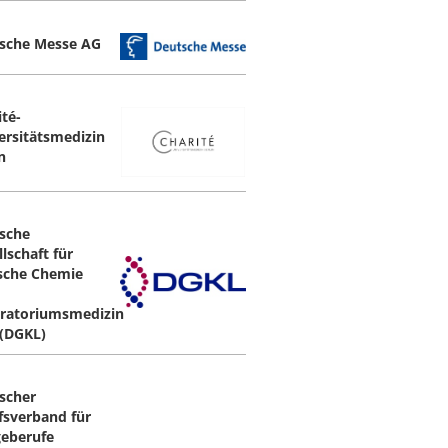
sche Messe AG
ité-
ersitätsmedizin
n
sche
lschaft für
ische Chemie
ratoriumsmedizin
 (DGKL)
scher
fsverband für
geberufe