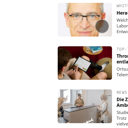
WHIT
Hera
Welch
Labor
Entwi
TOP-
Thro
entl
Ortsu
Telem
NEWS
Die 
Ambu
Studi
Trotz
vielv