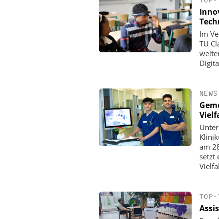
Inno
Tech
Im Ve
TU Cl
weite
Digit
NEWS
Geme
Vielf
Unter
Klini
am 28
setzt
Vielfa
TOP-
Assi