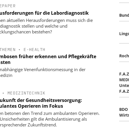
EPAPER
usforderungen für die Labordiagnostik
Bun
en aktuellen Herausforderungen muss sich die
diagnostik stellen und welche und
cklungschancen bestehen?
Lin
THEMEN
•
E-HEALTH
Roc
mbosen früher erkennen und Pflegekräfte
asten
nabhängige Venenfunktionsmessung in der
F.A.
edizin
MEDI
Unte
F.A.
•
MEDIZINTECHNIK
Zukunft der Gesundheitsversorgung:
lantes Operieren im Fokus
BDO
en betonen den Trend zum ambulanten Operieren.
Wirt
 Unsicherheiten gilt die Ambulantisierung als
ersprechender Zukunftstrend.