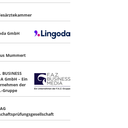
desärztekammer
goda GmbH
hus Mummert
Z. BUSINESS
A GmbH – Ein
rnehmen der
Z.-Gruppe
 AG
schaftsprüfungsgesellschaft