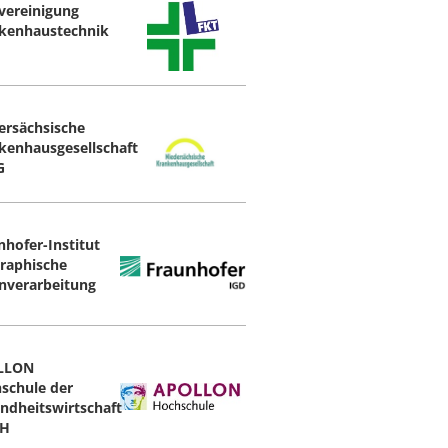
vereinigung
kenhaustechnik
ersächsische
kenhausgesellschaft
G
nhofer-Institut
Graphische
nverarbeitung
LLON
schule der
ndheitswirtschaft
H