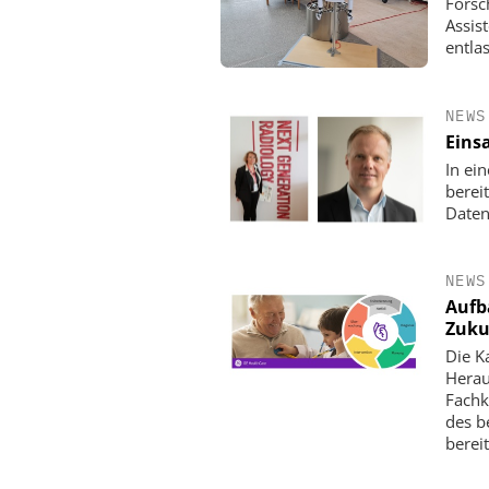
Forsc
Assis
entla
NEWS
Einsa
In ei
berei
Daten
NEWS
Aufb
Zuku
Die Ka
Herau
Fachk
des b
bereit