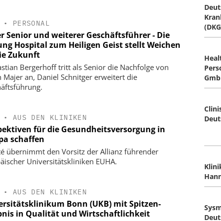
Deut
Kran
•
PERSONAL
(DKG
r Senior und weiterer Geschäftsführer - Die
ung Hospital zum Heiligen Geist stellt Weichen
die Zukunft
Heal
astian Bergerhoff tritt als Senior die Nachfolge von
Pers
n Majer an, Daniel Schnitger erweitert die
Gmb
äftsführung.
Clini
•
AUS DEN KLINIKEN
Deut
pektiven für die Gesundheitsversorgung in
pa schaffen
té übernimmt den Vorsitz der Allianz führender
äischer Universitätskliniken EUHA.
Klin
Hann
•
AUS DEN KLINIKEN
ersitätsklinikum Bonn (UKB) mit Spitzen-
Sys
nis in Qualität und Wirtschaftlichkeit
Deut