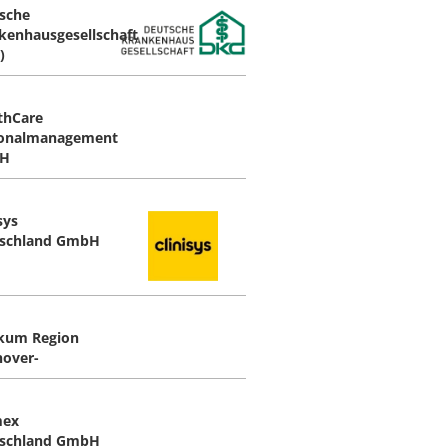
sche
kenhausgesellschaft
)
thCare
onalmanagement
H
sys
schland GmbH
ikum Region
over-
mex
schland GmbH