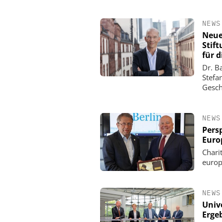
NEWS
Neue
Stift
für 
Dr. B
Stefa
Gesch
NEWS
Pers
Euro
Chari
europ
NEWS
Univ
Ergeb