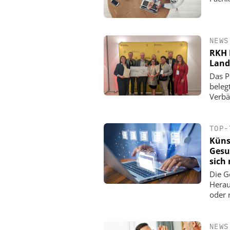
NEWS
RKH 
Land
Das P
beleg
Verbä
TOP-
Künst
Gesu
sich 
Die G
Herau
oder 
NEWS