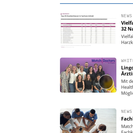
NEWS
Vielf
32 N
Vielf
Harzk
WHIT
Ling
Ärzt
Mit d
Healt
EASY SOFTWARE
Mögli
Digitalisierung 
Personalmanagement: Vo
Ordnung zur KI-fähigen
NEWS
Fach
Match
Fachkr