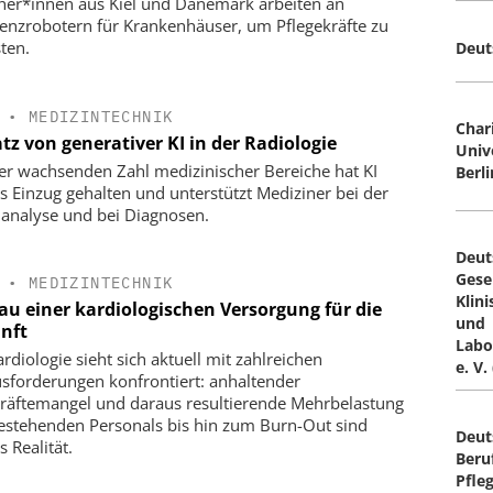
her*innen aus Kiel und Dänemark arbeiten an
tenzrobotern für Krankenhäuser, um Pflegekräfte zu
sten.
Deut
•
MEDIZINTECHNIK
Char
tz von generativer KI in der Radiologie
Univ
ner wachsenden Zahl medizinischer Bereiche hat KI
Berli
ts Einzug gehalten und unterstützt Mediziner bei der
analyse und bei Diagnosen.
Deut
Gesel
•
MEDIZINTECHNIK
Klin
au einer kardiologischen Versorgung für die
und
nft
Labo
rdiologie sieht sich aktuell mit zahlreichen
e. V.
sforderungen konfrontiert: anhaltender
räftemangel und daraus resultierende Mehrbelastung
estehenden Personals bis hin zum Burn-Out sind
Deut
s Realität.
Beru
Pfle