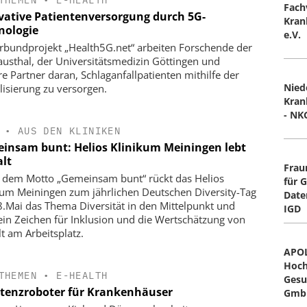
Fach
vative Patientenversorgung durch 5G-
Kran
nologie
e.V.
rbundprojekt „Health5G.net“ arbeiten Forschende der
austhal, der Universitätsmedizin Göttingen und
re Partner daran, Schlaganfallpatienten mithilfe der
Nied
alisierung zu versorgen.
Kran
- NK
•
AUS DEN KLINIKEN
insam bunt: Helios Klinikum Meiningen lebt
alt
Frau
 dem Motto „Gemeinsam bunt“ rückt das Helios
für 
kum Meiningen zum jährlichen Deutschen Diversity-Tag
Date
.Mai das Thema Diversität in den Mittelpunkt und
IGD
 ein Zeichen für Inklusion und die Wertschätzung von
lt am Arbeitsplatz.
APO
Hoch
THEMEN
•
E-HEALTH
Gesu
stenzroboter für Krankenhäuser
Gmb