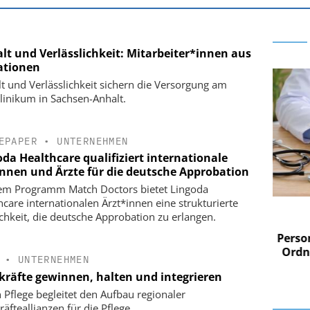
alt und Verlässlichkeit: Mitarbeiter*innen aus
ationen
alt und Verlässlichkeit sichern die Versorgung am
linikum in Sachsen-Anhalt.
EPAPER
•
UNTERNEHMEN
oda Healthcare qualifiziert internationale
innen und Ärzte für die deutsche Approbation
em Programm Match Doctors bietet Lingoda
hcare internationalen Ärzt*innen eine strukturierte
 AG
EASY SOFTWARE AG
chkeit, die deutsche Approbation zu erlangen.
im
Digitalisierung im
n digitaler
Personalmanagement: Von digitaler
Perso
 Steuerung
Ordnung zur KI-fähigen Steuerung
Ordn
•
UNTERNEHMEN
kräfte gewinnen, halten und integrieren
 Pflege begleitet den Aufbau regionaler
äfteallianzen für die Pflege.