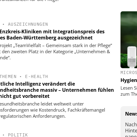
•
AUSZEICHNUNGEN
Enzkreis-Kliniken mit Integrationspreis des
es Baden-Württemberg ausgezeichnet
rojekt „TeamVielfalt – Gemeinsam stark in der Pflege“
t den zweiten Platz in der Kategorie „Unternehmen &
nde“.
MICRO
THEMEN
•
E-HEALTH
Hygie
liche Intelligenz verändert die
Lesen S
ndheitsbranche massiv – Unternehmen fühlen
zum Th
nicht gut vorbereitet
esundheitsbranche leidet weltweit unter
sforderungen wie Kostendruck, Fachkräftemangel
News
regulatorischen Anforderungen.
Nach
Hint
•
POLITIK
pape