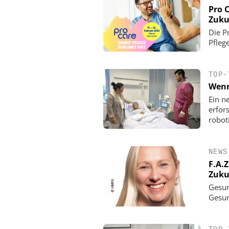
Pro 
Zuku
Die P
Pfleg
TOP-
Wenn
Ein n
erfor
robot
NEWS
F.A.
Zuku
Gesun
Gesu
TOP-