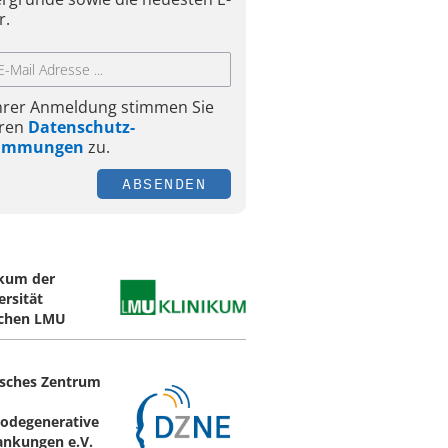
r.
Ihrer Anmeldung stimmen Sie
ren
Datenschutz-
timmungen
zu.
ABSENDEN
ikum der
ersität
chen LMU
sches Zentrum
odegenerative
ankungen e.V.