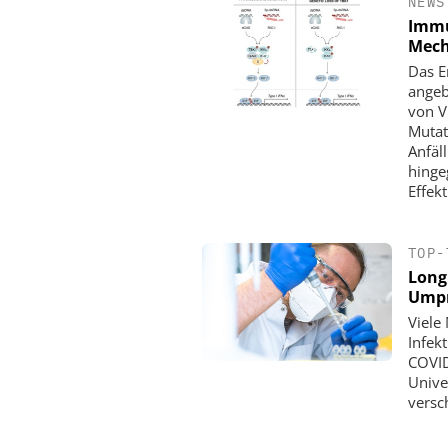
NEWS
Immu
Mec
Das E
angeb
von Vi
Mutat
Anfäl
hingeg
Effekt
TOP-
Long
Umpr
Viele
Infek
COVID
Unive
versc