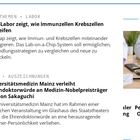
THEMEN
•
LABOR
-Labor zeigt, wie Immunzellen Krebszellen
eifen
rap zeigt, wie Immun- und Krebszellen miteinander
agieren. Das Lab-on-a-Chip-System soll ermöglichen,
dlungsstrategien zu vergleichen und neue zu
ckeln.
•
AUSZEICHNUNGEN
ersitätsmedizin Mainz verleiht
ndoktorwürde an Medizin-Nobelpreisträger
 AG
EASY SOFTWARE AG
on Sakaguchi
im
Digitalisierung im
niversitätsmedizin Mainz hat im Rahmen einer
n digitaler
Personalmanagement: Von digitaler
Perso
lichen Veranstaltung im Glashaus des Staatstheaters
 Steuerung
Ordnung zur KI-fähigen Steuerung
Ordn
 die Ehrendoktorwürde an eine herausragende
her-Persönlichkeit verliehen.