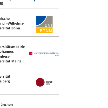
E)
nische
drich-Wilhelms-
ersität Bonn
ersitätsmedizin
Johannes
nberg-
ersität Mainz
ersität
elberg
ünchen -