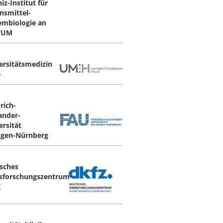
iz-Institut für
nsmittel-
embiologie an
TUM
ersitätsmedizin
e
rich-
ander-
ersität
ngen-Nürnberg
sches
sforschungszentrum
Z