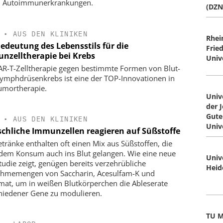
n Autoimmunerkrankungen.
(DZN
•
AUS DEN KLINIKEN
Rhei
Bedeutung des Lebensstils für die
Frie
nzelltherapie bei Krebs
Univ
AR-T-Zelltherapie gegen bestimmte Formen von Blut-
ymphdrüsenkrebs ist eine der TOP-Innovationen in
umortherapie.
Univ
der 
Gute
•
AUS DEN KLINIKEN
Univ
chliche Immunzellen reagieren auf Süßstoffe
etränke enthalten oft einen Mix aus Süßstoffen, die
dem Konsum auch ins Blut gelangen. Wie eine neue
Univ
studie zeigt, genügen bereits verzehrübliche
Heid
hmemengen von Saccharin, Acesulfam-K und
mat, um in weißen Blutkörperchen die Ableserate
hiedener Gene zu modulieren.
TU M