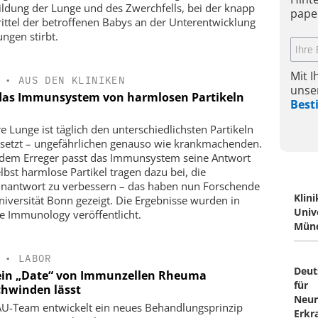
ildung der Lunge und des Zwerchfells, bei der knapp
pape
rittel der betroffenen Babys an der Unterentwicklung
ungen stirbt.
Mit 
•
AUS DEN KLINIKEN
unse
das Immunsystem von harmlosen Partikeln
Bes
e Lunge ist täglich den unterschiedlichsten Partikeln
setzt – ungefährlichen genauso wie krankmachenden.
edem Erreger passt das Immunsystem seine Antwort
elbst harmlose Partikel tragen dazu bei, die
antwort zu verbessern – das haben nun Forschende
Klin
niversität Bonn gezeigt. Die Ergebnisse wurden in
Univ
e Immunology veröffentlicht.
Mün
•
LABOR
Deut
ein „Date“ von Immunzellen Rheuma
für
chwinden lässt
Neur
AU-Team entwickelt ein neues Behandlungsprinzip
Erkr