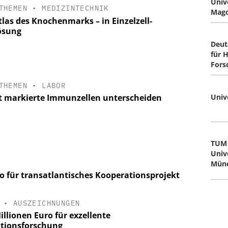
Univ
THEMEN
•
MEDIZINTECHNIK
Mag
tlas des Knochenmarks – in Einzelzell-
ösung
Deut
für H
Fors
THEMEN
•
LABOR
t markierte Immunzellen unterscheiden
Unive
TUM 
Univ
Mün
 für transatlantisches Kooperationsprojekt
•
AUSZEICHNUNGEN
illionen Euro für exzellente
ktionsforschung