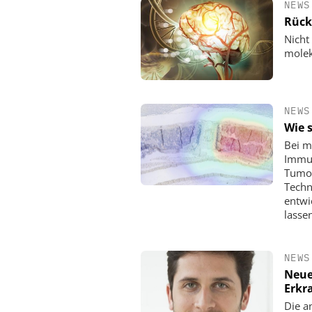
NEWS
Rück
Nicht
molek
NEWS
Wie 
Bei m
Immun
Tumor
Techn
entwi
lasse
NEWS
Neue
Erkr
Die a