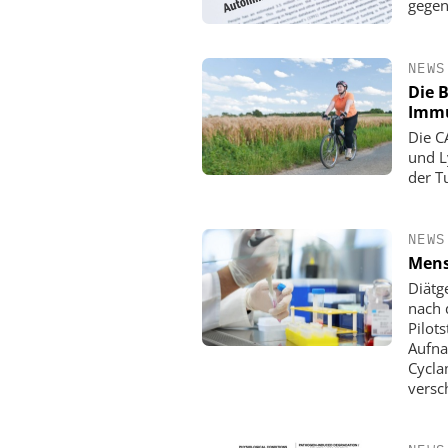
gege
NEWS
Die 
Immu
Die C
und L
der T
NEWS
Mens
Diätg
nach 
Pilot
Aufna
Cycla
versc