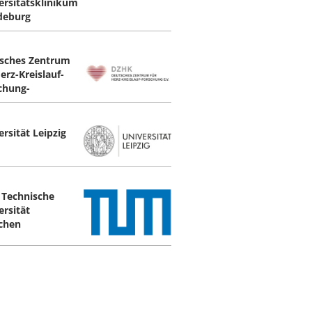
ersitätsklinikum
deburg
sches Zentrum
erz-Kreislauf-
chung-
rsität Leipzig
Technische
ersität
chen