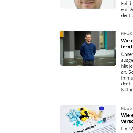
Fehlb
ein D
der L
NEWS
Wie 
lernt
Unser
ausge
Mit j
an. S
Immun
der U
Natur
NEWS
Wie 
vers
Ein F