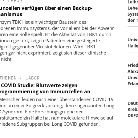
•
LABOR
Leibn
nzellen verfügen über einen Backup-
Lebe
hanismus
Syst
der 
nzym TBK1 ist ein wichtiger Baustein des
orenen Immunsystems, der vor allem bei der Abwehr
ren eine Rolle spielt. Ist die Aktivität von TBK1 durch
Univ
ionen gestört, zeigen Patienten eine gesteigerte
Hall
ligkeit gegenüber Virusinfektionen. Wird TBK1
en gar nicht exprimiert, zeigt sich dieser klinische
 nicht.
Fried
Alex
Univ
THEMEN
•
LABOR
Erla
 COVID Studie: Blutwerte zeigen
ogrammierung von Immunzellen an
 Menschen leiden nach einer überstandenen COVID-19
Deut
tion an einer Folgeerkrankung, dem sogenannten Long
Kreb
-Syndrom. Eine Forschungsgruppe der
DKF
rsitätsmedizin Halle hat nun molekulare Hinweise auf
hiedene Subgruppen bei Long COVID gefunden.