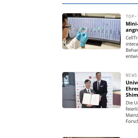
TOP-
Mini
angr
CellT
inter
Behan
entwi
NEWS
Univ
Ehre
EASY SOFTWARE
Shim
Digitalisierung 
Die U
Personalmanagement: Vo
feier
Ordnung zur KI-fähigen
Mainz
Forsc