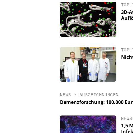
TOP-
3D-A
Aufl
TOP-
Nich
NEWS
•
AUSZEICHNUNGEN
Demenzforschung: 100.000 Euro
NEWS
1,5 M
Infe