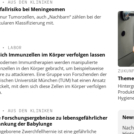
•
AUS DEN KLINIKEN
fallrisiko bei Meningeomen
 nur Tumorzellen, auch „Nachbarn“ zählen bei der
ularen Klassifizierung mit.
•
LABOR
sich Immunzellen im Körper verfolgen lassen
odernen Immuntherapien werden manipulierte
zellen in den Körper gebracht, um beispielsweise
ZUKUN
e zu attackieren. Eine Gruppe von Forschenden der
Theme
ischen Universität München (TUM) hat einen Ansatz
Hinterg
ckelt, mit dem sich diese Zellen im Körper verfolgen
Produkt
n.
Hygien
•
AUS DEN KLINIKEN
News
 Forschungsergebnisse zu lebensgefährlicher
ankung der Babylunge
Nach
ngeborene Zwerchfellhernie ist eine gefährliche
Hint