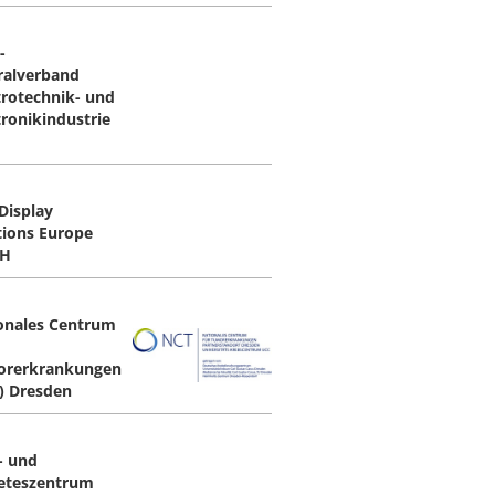
-
ralverband
trotechnik- und
tronikindustrie
Display
tions Europe
H
onales Centrum
rerkrankungen
) Dresden
- und
eteszentrum