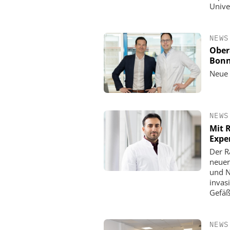
Unive
NEWS
Ober
Bonn
Neue 
NEWS
Mit 
Expe
Der R
neuer
und N
invas
Gefäß
NEWS