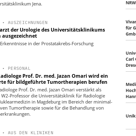
NRW
rsitätsklinikum Jena.
Viva
•
AUSZEICHNUNGEN
für 
arzt der Urologie des Universitätsklinikums
Gmb
 ausgezeichnet
Erkenntnisse in der Prostatakrebs-Forschung
Univ
Carl
Dres
•
PERSONAL
Radiologe Prof. Dr. med. Jazan Omari wird ein
rte für bildgeführte Tumortherapien berufen
Medi
adiologe Prof. Dr. med. Jazan Omari verstärkt als
Hoch
 W2-Professor die Universitätsklinik für Radiologie
Hann
uklearmedizin in Magdeburg im Bereich der minimal-
iven Tumortherapie sowie für die Behandlung von
erkrankungen.
Unik
•
AUS DEN KLINIKEN