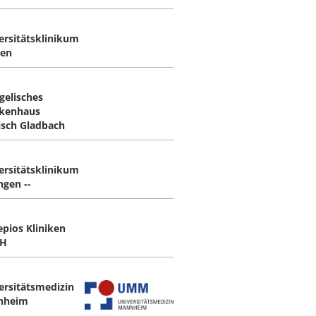
ersitätsklinikum
en
gelisches
kenhaus
isch Gladbach
ersitätsklinikum
ngen --
epios Kliniken
H
ersitätsmedizin
nheim