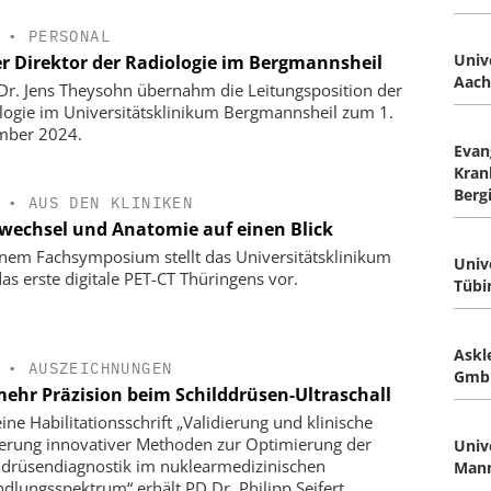
•
PERSONAL
Univ
r Direktor der Radiologie im Bergmannsheil
Aach
 Dr. Jens Theysohn übernahm die Leitungsposition der
logie im Universitätsklinikum Bergmannsheil zum 1.
mber 2024.
Evan
Kran
Berg
•
AUS DEN KLINIKEN
fwechsel und Anatomie auf einen Blick
inem Fachsymposium stellt das Universitätsklinikum
Univ
das erste digitale PET-CT Thüringens vor.
Tübi
Askl
•
AUSZEICHNUNGEN
Gmb
mehr Präzision beim Schilddrüsen-Ultraschall
ine Habilitationsschrift „Validierung und klinische
ierung innovativer Methoden zur Optimierung der
Univ
ddrüsendiagnostik im nuklearmedizinischen
Man
dlungsspektrum“ erhält PD Dr. Philipp Seifert,