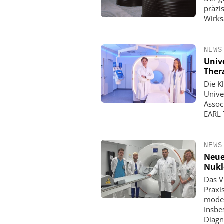
präzi
Wirks
NEWS
Univ
Ther
Die K
Unive
Assoc
EARL 
NEWS
Neue
Nukl
Das V
Praxi
moder
Insbe
Diagn