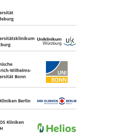
ersität
deburg
ersitätsklinikum
burg
nische
drich-Wilhelms-
ersität Bonn
Kliniken Berlin
OS Kliniken
H