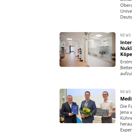
Obera
Unive
Deuts
NEWS
Inter
Nukl
Köpe
Erstm
Bette
aufzu
NEWS
Medi
Die F
Jena 
Kühne
herau
Exper