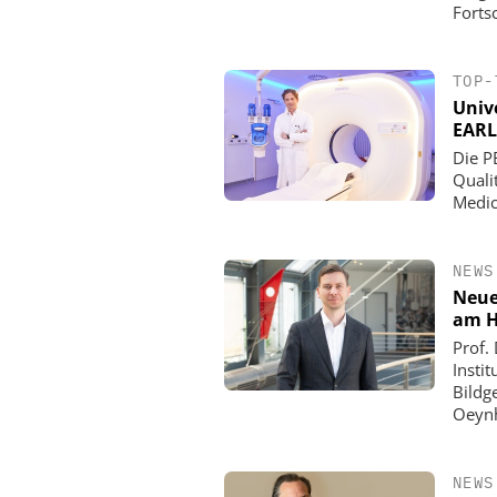
Fortsc
TOP-
Univ
EARL
Die P
Quali
Medic
NEWS
Neue
am 
Prof.
Insti
Bildg
Oeyn
NEWS