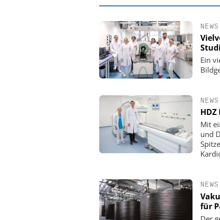
NEWS
Viel
Stud
Ein v
Bildg
NEWS
HDZ 
Mit e
und D
Spitz
EASY SOFTWARE
Kardi
Digitalisierung 
Personalmanagement: Vo
Ordnung zur KI-fähigen
NEWS
Vaku
für 
Der g