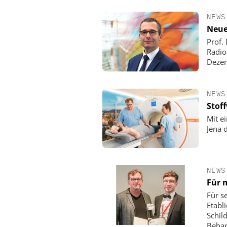
NEWS
Neue
Prof.
Radio
Deze
NEWS
Stof
Mit e
Jena 
NEWS
Für 
Für se
Etabl
Schil
Behan