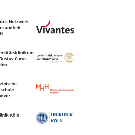
ntes Netzwerk
Gesundheit
H
ersitätsklinikum
 Gustav Carus ­
den
zinische
schule
over
linik Köln