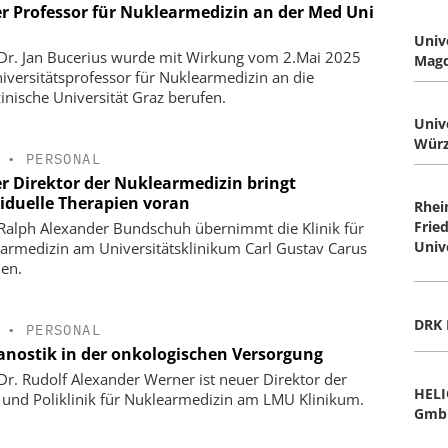
r Professor für Nuklearmedizin an der Med Uni
Univ
 Dr. Jan Bucerius wurde mit Wirkung vom 2.Mai 2025
Mag
niversitätsprofessor für Nuklearmedizin an die
inische Universität Graz berufen.
Univ
Würz
•
PERSONAL
r Direktor der Nuklearmedizin bringt
viduelle Therapien voran
Rhei
Frie
 Ralph Alexander Bundschuh übernimmt die Klinik für
Univ
armedizin am Universitätsklinikum Carl Gustav Carus
en.
DRK 
•
PERSONAL
anostik in der onkologischen Versorgung
 Dr. Rudolf Alexander Werner ist neuer Direktor der
HELI
k und Poliklinik für Nuklearmedizin am LMU Klinikum.
Gmb