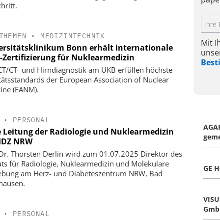
hritt.
THEMEN
•
MEDIZINTECHNIK
Mit 
ersitätsklinikum Bonn erhält internationale
unse
-Zertifizierung für Nuklearmedizin
Bes
ET/CT- und Hirndiagnostik am UKB erfüllen höchste
tätsstandards der European Association of Nuclear
ine (EANM).
•
PERSONAL
AGA
 Leitung der Radiologie und Nuklearmedizin
geme
HDZ NRW
 Dr. Thorsten Derlin wird zum 01.07.2025 Direktor des
tuts für Radiologie, Nuklearmedizin und Molekulare
GE H
ebung am Herz- und Diabeteszentrum NRW, Bad
hausen.
VISU
Gmb
•
PERSONAL