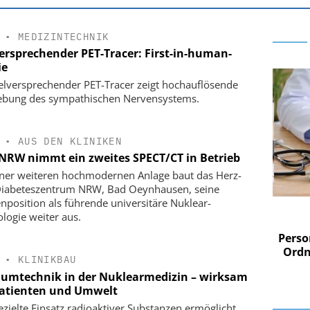
•
MEDIZINTECHNIK
versprechender PET-Tracer: First-in-human-
ie
ielversprechender PET-Tracer zeigt hochauflösende
ebung des sympathischen Nervensystems.
•
AUS DEN KLINIKEN
NRW nimmt ein zweites SPECT/CT in Betrieb
iner weiteren hochmodernen Anlage baut das Herz-
iabeteszentrum NRW, Bad Oeynhausen, seine
enposition als führende universitäre Nuklear-
 AG
EASY SOFTWARE AG
ologie weiter aus.
im
Digitalisierung im
n digitaler
Personalmanagement: Von digitaler
Perso
 Steuerung
Ordnung zur KI-fähigen Steuerung
Ordn
•
KLINIKBAU
umtechnik in der Nuklearmedizin – wirksam
Patienten und Umwelt
ezielte Einsatz radioaktiver Substanzen ermöglicht