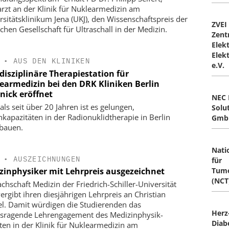
rzt an der Klinik für Nuklearmedizin am
rsitätsklinikum Jena (UKJ), den Wissenschaftspreis der
ZVEI 
chen Gesellschaft für Ultraschall in der Medizin.
Zent
Elek
Elek
•
AUS DEN KLINIKEN
e.V.
disziplinäre Therapiestation für
earmedizin bei den DRK Kliniken Berlin
nick eröffnet
NEC 
als seit über 20 Jahren ist es gelungen,
Solu
nkapazitäten in der Radionuklidtherapie in Berlin
Gmb
bauen.
Nati
•
AUSZEICHNUNGEN
für
Tumo
zinphysiker mit Lehrpreis ausgezeichnet
(NCT
achschaft Medizin der Friedrich-Schiller-Universität
vergibt ihren diesjährigen Lehrpreis an Christian
l. Damit würdigen die Studierenden das
Herz
sragende Lehrengagement des Medizinphysik-
Diab
ten in der Klinik für Nuklearmedizin am