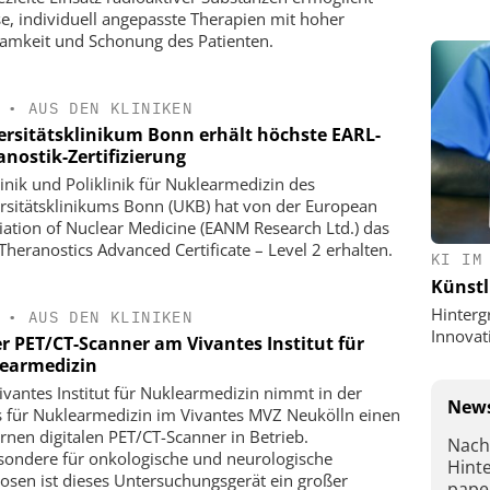
se, individuell angepasste Therapien mit hoher
amkeit und Schonung des Patienten.
•
AUS DEN KLINIKEN
ersitätsklinikum Bonn erhält höchste EARL-
anostik-Zertifizierung
linik und Poliklinik für Nuklearmedizin des
rsitätsklinikums Bonn (UKB) hat von der European
iation of Nuclear Medicine (EANM Research Ltd.) das
Theranostics Advanced Certificate – Level 2 erhalten.
KI IM
Künstl
Hinterg
•
AUS DEN KLINIKEN
Innovat
r PET/CT-Scanner am Vivantes Institut für
earmedizin
ivantes Institut für Nuklearmedizin nimmt in der
News
s für Nuklearmedizin im Vivantes MVZ Neukölln einen
nen digitalen PET/CT-Scanner in Betrieb.
Nach
sondere für onkologische und neurologische
Hint
osen ist dieses Untersuchungsgerät ein großer
pape