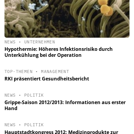
NEWS
•
UNTERNEHMEN
Hypothermie: Höheres Infektionsrisiko durch
Unterkühlung bei der Operation
TOP-THEMEN
•
MANAGEMENT
RKI präsentiert Gesundheitsbericht
NEWS
•
POLITIK
Grippe-Saison 2012/2013: Informationen aus erster
Hand
NEWS
•
POLITIK
Hauptstadtkongress 2012: Medizinprodukte zur