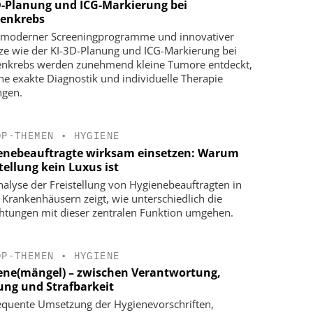
D-Planung und ICG-Markierung bei
enkrebs
moderner Screeningprogramme und innovativer
ze wie der KI-3D-Planung und ICG-Markierung bei
nkrebs werden zunehmend kleine Tumore entdeckt,
ine exakte Diagnostik und individuelle Therapie
ngen.
OP-THEMEN
•
HYGIENE
enebeauftragte wirksam einsetzen: Warum
tellung kein Luxus ist
nalyse der Freistellung von Hygienebeauftragten in
r Krankenhäusern zeigt, wie unterschiedlich die
chtungen mit dieser zentralen Funktion umgehen.
OP-THEMEN
•
HYGIENE
ene(mängel) – zwischen Verantwortung,
ung und Strafbarkeit
quente Umsetzung der Hygienevorschriften,