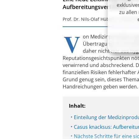
exklusive
Aufbereitungsverfahren.
zu alle
Prof. Dr. Nils-Olaf Hübner, Institu
V
on Medizinprodukten ge
Übertragung von Krankh
daher nicht nur aus hyg
Reputationsgesichtspunkten nötig
verwirrend und abschreckend. Da
finanziellen Risiken fehlerhafte
Grund genug sein, dieses Thema 
Handreichungen geben werden.
Inhalt:
Einteilung der Medizinprodu
Casus knacksus: Aufbereitu
Nächste Schritte für eine s