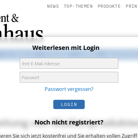
NEWS
TOP-THEMEN
PRODUKTE
PRIN
Weiterlesen mit Login
E-HEALTH
HYGIENE
LABOR
MEDIZINT
Passwort vergessen?
LOGIN
eitung von Medizinprodukte
Noch nicht registriert?
ieren Sie sich jetzt kostenfrei und Sie erhalten vollen Zugriff 
rarbeitet eine einheitliche Vorgehensweise für die V