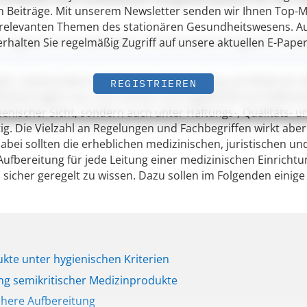
n Beiträge. Mit unserem Newsletter senden wir Ihnen Top-
n relevanten Themen des stationären Gesundheitswesens. 
erhalten Sie regelmäßig Zugriff auf unsere aktuellen E-Paper
t für Hygiene und Umweltmedizin mit Zentralbereich Hygiene, Univer
ht, insbesondere bei Mehrfachverwendung, ein Risiko für d
REGISTRIEREN
eitserregern aus. Ihre sichere und regelkonforme Aufberei
ienischer Sicht, sondern auch unter Haftungs-, Qualitäts- u
. Die Vielzahl an Regelungen und Fachbegriffen wirkt aber 
bei sollten die erheblichen medizinischen, juristischen un
r Aufbereitung für jede Leitung einer medizinischen Einricht
sicher geregelt zu wissen. Dazu sollen im Folgenden einige
kte unter hygienischen Kriterien
ng semikritischer Medizinprodukte
ichere Aufbereitung