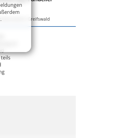
Meldungen
Außerdem
.
sitätsmedizin Greifswald
ie
tung ist
nd
teils
d
ung