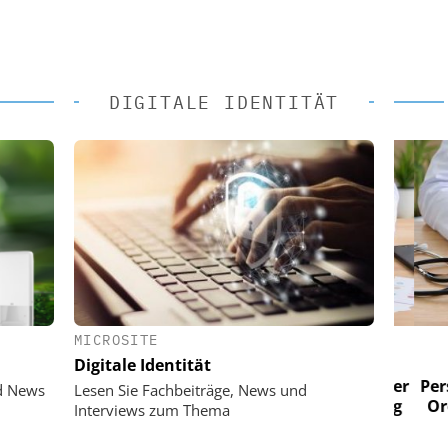
DIGITALE IDENTITÄT
MICROSITE
 AG
EASY SOFTWARE AG
Digitale Identität
im
Digitalisierung im
n digitaler
Personalmanagement: Von digitaler
Perso
d News
Lesen Sie Fachbeiträge, News und
 Steuerung
Ordnung zur KI-fähigen Steuerung
Ordn
Interviews zum Thema