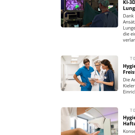
KI-3
Lung
Dank 
Ansät
Lunge
die e
verla
T
Hygi
Freis
Die A
Kiele
Einri
T
Hygi
Haft
Konse