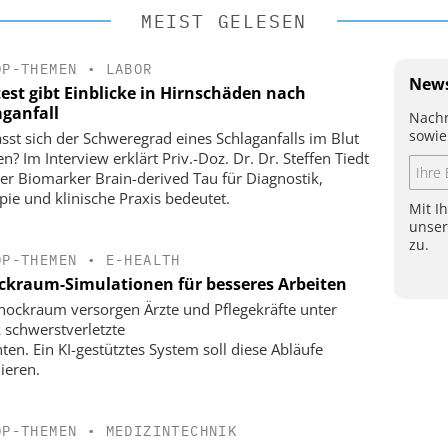
MEIST GELESEN
OP-THEMEN
•
LABOR
News
test gibt Einblicke in Hirnschäden nach
aganfall
Nachr
sowie
ässt sich der Schweregrad eines Schlaganfalls im Blut
n? Im Interview erklärt Priv.-Doz. Dr. Dr. Steffen Tiedt
er Biomarker Brain-derived Tau für Diagnostik,
pie und klinische Praxis bedeutet.
Mit I
unse
zu.
OP-THEMEN
•
E-HEALTH
ckraum-Simulationen für besseres Arbeiten
hockraum versorgen Ärzte und Pflegekräfte unter
 schwerstverletzte
nten. Ein KI-gestütztes System soll diese Abläufe
ieren.
OP-THEMEN
•
MEDIZINTECHNIK