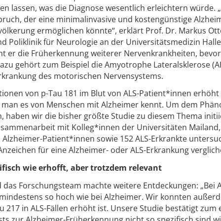
n lassen, was die Diagnose wesentlich erleichtern würde. 
ruch, der eine minimalinvasive und kostengünstige Alzhei
ölkerung ermöglichen könnte“, erklärt Prof. Dr. Markus Ott
nd Poliklinik für Neurologie an der Universitätsmedizin Hall
ht er die Früherkennung weiterer Nervenkrankheiten, bevor
azu gehört zum Beispiel die Amyotrophe Lateralsklerose (AL
rkrankung des motorischen Nervensystems.
ationen von p-Tau 181 im Blut von ALS-Patient*innen erhöht
ie man es von Menschen mit Alzheimer kennt. Um dem Phä
 haben wir die bisher größte Studie zu diesem Thema initiie
Zusammenarbeit mit Kolleg*innen der Universitäten Mailand,
Alzheimer-Patient*innen sowie 152 ALS-Erkrankte untersu
nzeichen für eine Alzheimer- oder ALS-Erkrankung verglich
ifisch wie erhofft, aber trotzdem relevant
nd das Forschungsteam machte weitere Entdeckungen: „Bei A
t mindestens so hoch wie bei Alzheimer. Wir konnten außer
u 217 in ALS-Fällen erhöht ist. Unsere Studie bestätigt zum 
sts zur Alzheimer-Früherkennung nicht so spezifisch sind w