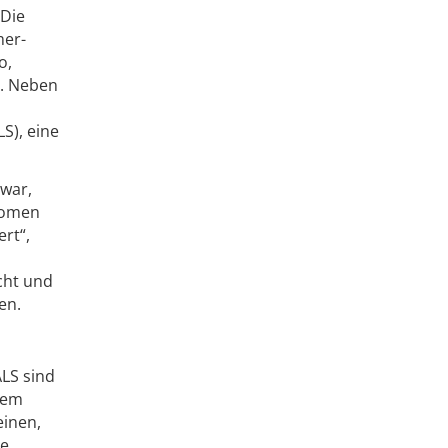
„Die
mer-
o,
e. Neben
S), eine
 war,
nomen
rt“,
cht und
en.
LS sind
dem
einen,
ie