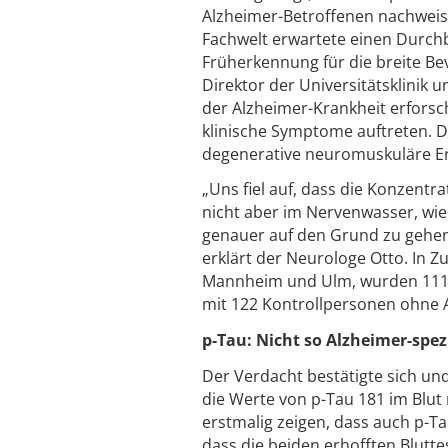
Alzheimer-Betroffenen nachweise
Fachwelt erwartete einen Durchb
Früherkennung für die breite Bev
Direktor der Universitätsklinik u
der Alzheimer-Krankheit erforsc
klinische Symptome auftreten. D
degenerative neuromuskuläre E
„Uns fiel auf, dass die Konzentr
nicht aber im Nervenwasser, w
genauer auf den Grund zu gehen,
erklärt der Neurologe Otto. In 
Mannheim und Ulm, wurden 111 
mit 122 Kontrollpersonen ohne A
p-Tau: Nicht so Alzheimer-spez
Der Verdacht bestätigte sich u
die Werte von p-Tau 181 im Blu
erstmalig zeigen, dass auch p-Ta
dass die beiden erhofften Blutte