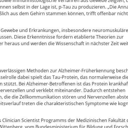
owie immunhistologische Verfahren aus Gewebe zeigten, 
nen selbst in der Lage ist, p-Tau zu produzieren. „Die An
ßlich aus dem Gehirn stammen können, trifft offenbar nicht
e Gewebe und Erkrankungen, insbesondere neuromuskulär
ussen. Diese Erkenntnisse fordern etablierte Theorien zur
r heraus und werden die Wissenschaft in nächster Zeit wei
uverlässigen Methoden zur Alzheimer-Früherkennung besch
selrolle dabei spielt das Tau-Protein, das normalerweise di
stützt. Bei Alzheimer-Betroffenen ist das Protein krankhaf
 Nervenzellen und verklebt miteinander. Dadurch entstehen
n, die die Zellkommunikation stören und Nervenzellen abst
itsverlauf treten die charakteristischen Symptome wie kogn
Clinician Scientist Programms der Medizinischen Fakultät 
e-Wittenberg, vom Bundesministerium für Bildung und Forsc