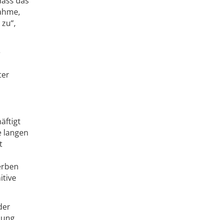
dass das
nahme,
 zu“,
e
ter
äftigt
e langen
t
erben
itive
der
hung