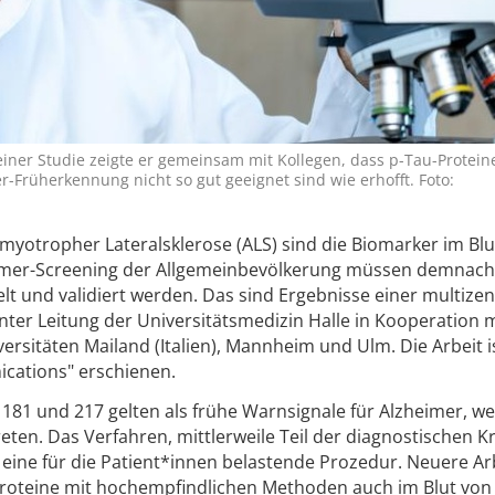
einer Studie zeigte er gemeinsam mit Kollegen, dass p-Tau-Proteine
r-Früherkennung nicht so gut geeignet sind wie erhofft. Foto:
yotropher Lateralsklerose (ALS) sind die Biomarker im Blu
heimer-Screening der Allgemeinbevölkerung müssen demnach
lt und validiert werden. Das sind Ergebnisse einer multize
ter Leitung der Universitätsmedizin Halle in Kooperation 
rsitäten Mailand (Italien), Mannheim und Ulm. Die Arbeit is
ications" erschienen.
 181 und 217 gelten als frühe Warnsignale für Alzheimer, we
en. Das Verfahren, mittlerweile Teil der diagnostischen Kr
 eine für die Patient*innen belastende Prozedur. Neuere Ar
-Proteine mit hochempfindlichen Methoden auch im Blut von