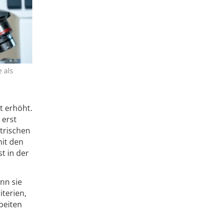
 als
t erhöht.
 erst
ntrischen
mit den
t in der
nn sie
iterien,
beiten