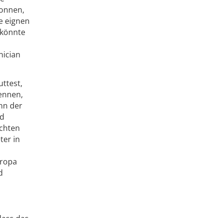
onnen,
e eignen
 könnte
nician
uttest,
ennen,
nn der
nd
rchten
ter in
uropa
d