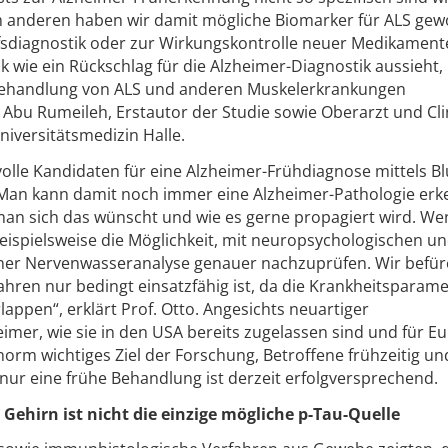
anderen haben wir damit mögliche Biomarker für ALS gew
aufsdiagnostik oder zur Wirkungskontrolle neuer Medikament
k wie ein Rückschlag für die Alzheimer-Diagnostik aussieht,
Behandlung von ALS und anderen Muskelerkrankungen
r Abu Rumeileh, Erstautor der Studie sowie Oberarzt und Cli
niversitätsmedizin Halle.
olle Kandidaten für eine Alzheimer-Frühdiagnose mittels Bl
 „Man kann damit noch immer eine Alzheimer-Pathologie erk
 man sich das wünscht und wie es gerne propagiert wird. We
 beispielsweise die Möglichkeit, mit neuropsychologischen u
ner Nervenwasseranalyse genauer nachzuprüfen. Wir befü
ahren nur bedingt einsatzfähig ist, da die Krankheitsparame
appen“, erklärt Prof. Otto. Angesichts neuartiger
imer, wie sie in den USA bereits zugelassen sind und für E
norm wichtiges Ziel der Forschung, Betroffene frühzeitig un
n nur eine frühe Behandlung ist derzeit erfolgversprechend.
ehirn ist nicht die einzige mögliche p-Tau-Quelle