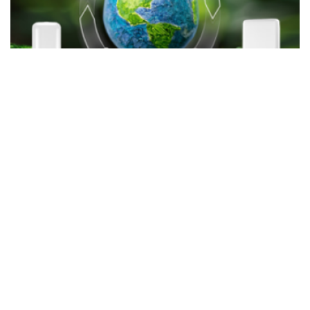
MICROSITE
Hygienemaßnahmen
Lesen Sie Anwendungsbeispiele und News zum Thema
Newsletter & e-Ausgabe
Nachrichten, Trends und Hintergründe sowie die
neuesten E-paper.
Mit Ihrer Anmeldung stimmen Sie unseren
Datenschutz-Bestimmungen
zu.