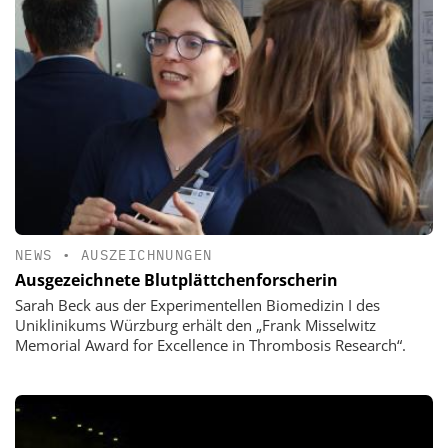
NEWS
•
AUSZEICHNUNGEN
Ausgezeichnete Blutplättchenforscherin
Sarah Beck aus der Experimentellen Biomedizin I des
Uniklinikums Würzburg erhält den „Frank Misselwitz
Memorial Award for Excellence in Thrombosis Research“.