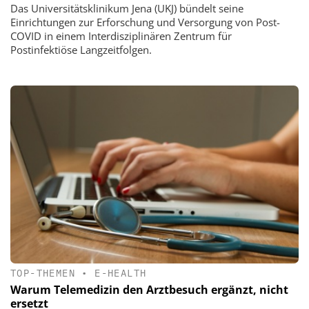
Das Universitätsklinikum Jena (UKJ) bündelt seine
Einrichtungen zur Erforschung und Versorgung von Post-
COVID in einem Interdisziplinären Zentrum für
Postinfektiöse Langzeitfolgen.
TOP-THEMEN
•
E-HEALTH
Warum Telemedizin den Arztbesuch ergänzt, nicht
ersetzt