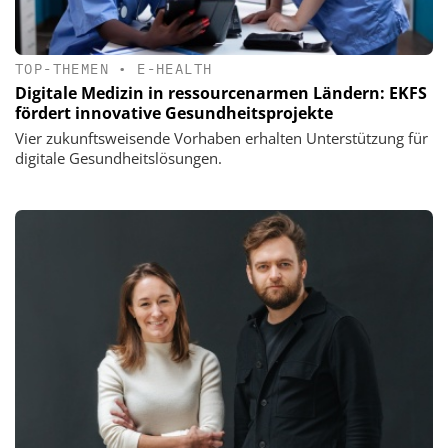
TOP-THEMEN
•
E-HEALTH
Digitale Medizin in ressourcenarmen Ländern: EKFS
fördert innovative Gesundheitsprojekte
Vier zukunftsweisende Vorhaben erhalten Unterstützung für
digitale Gesundheitslösungen.